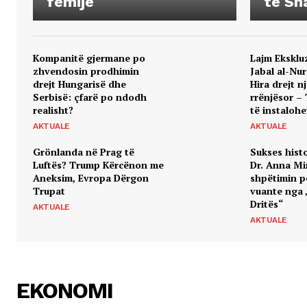
fëmijë
të Sha
Kompanitë gjermane po
​Lajm Ekskl
zhvendosin prodhimin
Jabal al-Nu
drejt Hungarisë dhe
Hira drejt n
Serbisë: çfarë po ndodh
rrënjësor – 
realisht?
të instalohe
AKTUALE
AKTUALE
Grönlanda në Prag të
Sukses histo
Luftës? Trump Kërcënon me
Dr. Anna Mi
Aneksim, Evropa Dërgon
shpëtimin p
Trupat
vuante nga 
Dritës“
AKTUALE
AKTUALE
EKONOMI