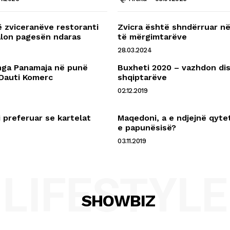
ë zviceranëve restoranti
Zvicra është shndërruar n
lon pagesën ndaras
të mërgimtarëve
28.03.2024
nga Panamaja në punë
Buxheti 2020 – vazhdon disk
 Dauti Komerc
shqiptarëve
02.12.2019
 preferuar se kartelat
Maqedoni, a e ndjejnë qyte
e papunësisë?
03.11.2019
LIFESTYLE
SHOWBIZ