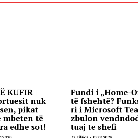
Ë KUFIR |
Fundi i „Home-Of
rtuesit nuk
të fshehtë? Funks
en, pikat
ri i Microsoft Te
e mbeten të
zbulon vendndo
ra edhe sot!
tuaj te shefi
1.2026
Q. Tifeku
-
03.01.2026