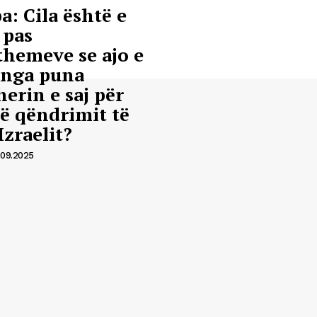
a: Cila është e
 pas
themeve se ajo e
 nga puna
erin e saj për
ë qëndrimit të
Izraelit?
.09.2025