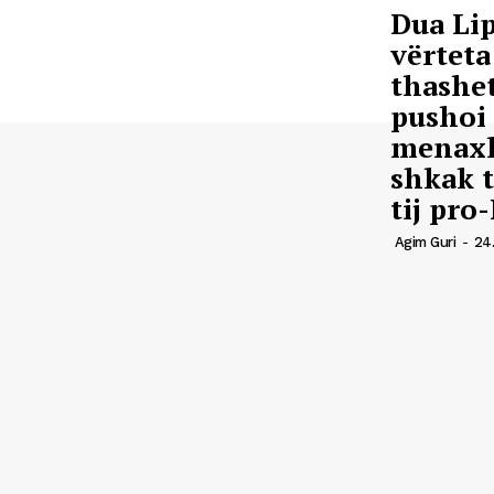
Dua Lip
vërteta
thashe
pushoi
menaxh
shkak t
tij pro-
Agim Guri
-
24