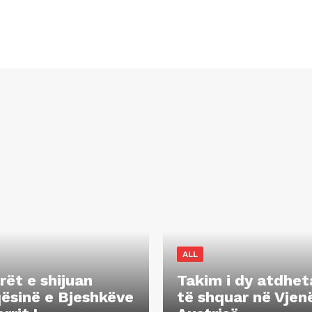
ALL
rët e shijuan
Takim i dy atdhet
ësinë e Bjeshkëve
të shquar në Vjen