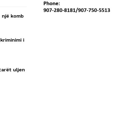
ë një komb
riminimi i
tarët uljen