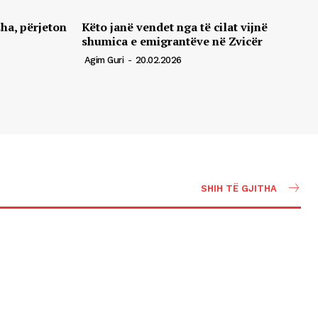
sha, përjeton
Këto janë vendet nga të cilat vijnë
shumica e emigrantëve në Zvicër
Agim Guri
-
20.02.2026
SHIH TË GJITHA