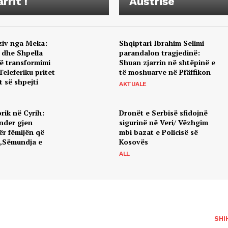
rrit !
Austrisë
uziv nga Meka:
Shqiptari Ibrahim Selimi
r dhe Shpella
parandalon tragjedinë:
jë transformimi
Shuan zjarrin në shtëpinë e
Teleferiku pritet
të moshuarve në Pfäffikon
t së shpejti
AKTUALE
rik në Cyrih:
Dronët e Serbisë sfidojnë
nder gjen
sigurinë në Veri/ Vëzhgim
ër fëmijën që
mbi bazat e Policisë së
„Sëmundja e
Kosovës
ALL
SHI