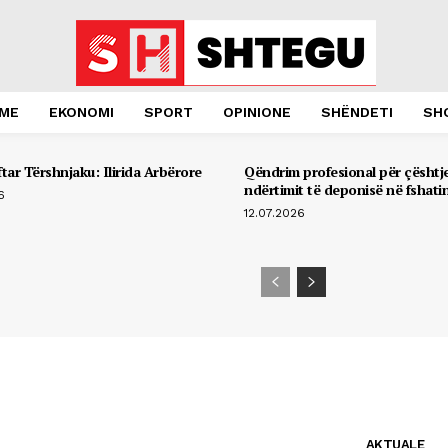
JME
EKONOMI
SPORT
OPINIONE
SHËNDETI
SH
tar Tërshnjaku: Ilirida Arbërore
Qëndrim profesional për çështj
ndërtimit të deponisë në fshati
6
12.07.2026
AKTUALE