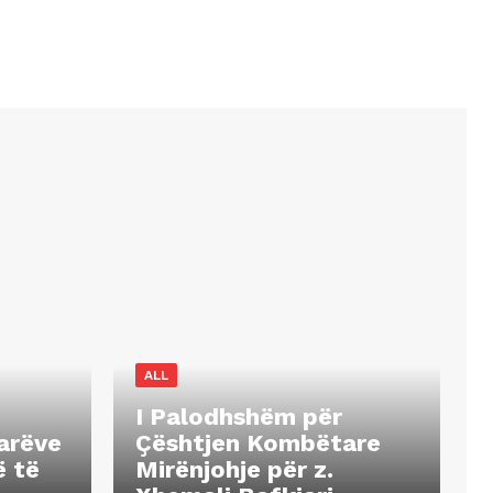
ALL
I Palodhshëm për
arëve
Çështjen Kombëtare
ë të
Mirënjohje për z.