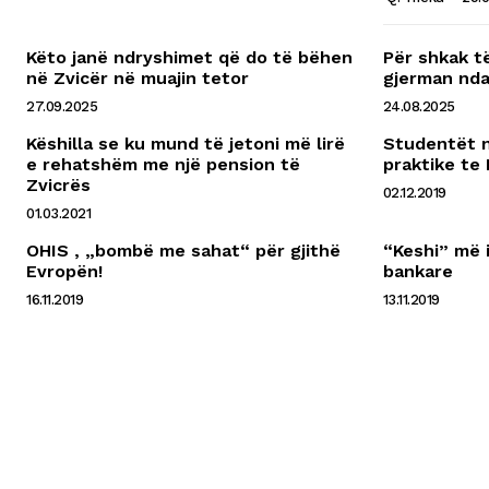
Këto janë ndryshimet që do të bëhen
Për shkak t
në Zvicër në muajin tetor
gjerman nda
27.09.2025
24.08.2025
Këshilla se ku mund të jetoni më lirë
Studentët 
e rehatshëm me një pension të
praktike te
Zvicrës
02.12.2019
01.03.2021
OHIS , „bombë me sahat“ për gjithë
“Keshi” më i
Evropën!
bankare
16.11.2019
13.11.2019