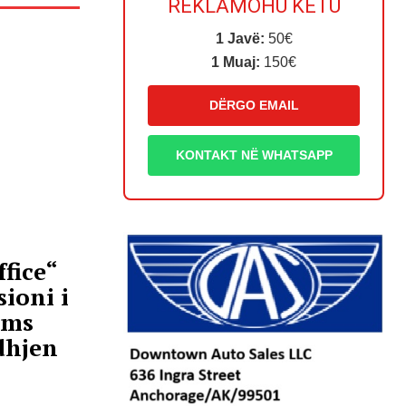
REKLAMOHU KËTU
1 Javë:
50€
1 Muaj:
150€
DËRGO EMAIL
KONTAKT NË WHATSAPP
fice“
ioni i
ams
dhjen