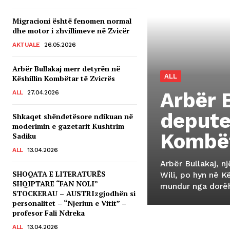
Migracioni është fenomen normal
dhe motor i zhvillimeve në Zvicër
AKTUALE
26.05.2026
Arbër Bullakaj merr detyrën në
ALL
Këshillin Kombëtar të Zvicrës
Arbër B
ALL
27.04.2026
depute
Shkaqet shëndetësore ndikuan në
moderimin e gazetarit Kushtrim
Kombët
Sadiku
ALL
13.04.2026
Arbër Bullakaj, n
SHOQATA E LITERATURËS
Wili, po hyn në K
SHQIPTARE “FAN NOLI”
mundur nga dorëhe
STOCKERAU – AUSTRIzgjodhën si
personalitet – “Njeriun e Vitit” –
profesor Fali Ndreka
ALL
13.04.2026