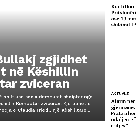
Kur fillo
Pritshmëri
ose 19 mar
shikimit t
ullakj zgjidhet
t nē Këshillin
ar zviceran
AKTUALE
jë politikan socialdemokrat shqiptar nga
Alarm për
ëshillin Kombëtar zviceran. Kjo bëhet e
gjermane:
qja e Claudia Friedl, një Këshilltare...
Fratzsche
ndaljen e 
rritjes”