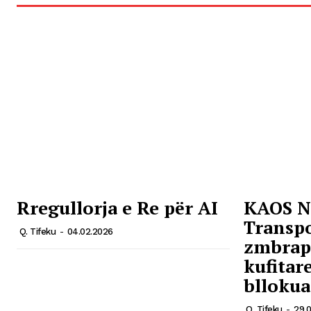
Rregullorja e Re për AI
KAOS N
Transpo
Q. Tifeku
-
04.02.2026
zmbraps
kufitar
bllokua
Q. Tifeku
-
29.0