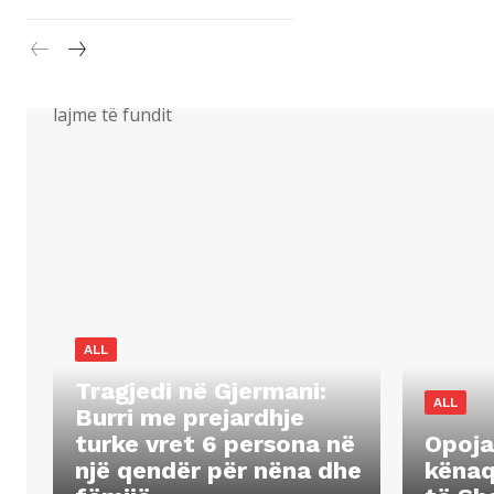
lajme të fundit
ALL
Tragjedi në Gjermani:
ALL
Burri me prejardhje
turke vret 6 persona në
Opoja
një qendër për nëna dhe
kënaq