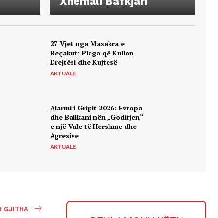
Xhemali Bafkjari
27 Vjet nga Masakra e
Reçakut: Plaga që Kullon
Drejtësi dhe Kujtesë
AKTUALE
​Alarmi i Gripit 2026: Evropa
dhe Ballkani nën „Goditjen“
e një Vale të Hershme dhe
Agresive
AKTUALE
H GJITHA