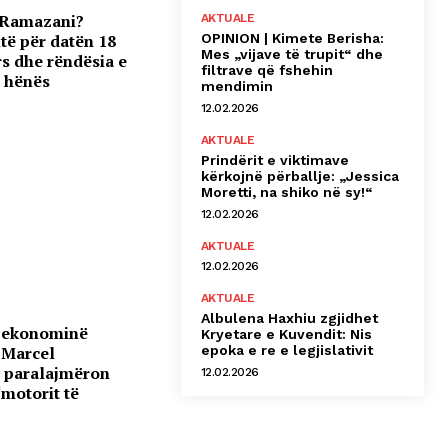
n Ramazani?
AKTUALE
OPINION | Kimete Berisha:
të për datën 18
Mes „vijave të trupit“ dhe
s dhe rëndësia e
filtrave që fshehin
ë hënës
mendimin
12.02.2026
AKTUALE
Prindërit e viktimave
kërkojnë përballje: „Jessica
Moretti, na shiko në sy!“
12.02.2026
AKTUALE
12.02.2026
AKTUALE
Albulena Haxhiu zgjidhet
 ekonominë
Kryetare e Kuvendit: Nis
epoka e re e legjislativit
 Marcel
r paralajmëron
12.02.2026
“motorit të