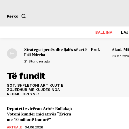
Kërko
BALLINA
LA
Strategu i penës dhe fjalës së artë – Prof.
Akad. Mif
Fali Ndreka
28.07.202
21 Stunden ago
Të fundit
SOT: SHFLETONI ARTIKUJT E
ZGJEDHUR ME KUJDES NGA
REDAKTORI YNË!
Deputeti zvicëran Arbër Bullakaj:
Votoni kundër iniciativës “Zvicra
me 10 milionë banorë”
AKTUALE
04.06.2026