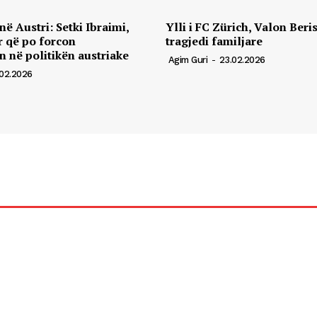
ë Austri: Setki Ibraimi,
Ylli i FC Zürich, Valon Beri
r që po forcon
tragjedi familjare
 në politikën austriake
Agim Guri
-
23.02.2026
02.2026