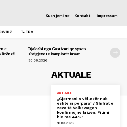
Kush jemi ne
Kontakti
Impressum
OWBIZ
TJERA
en e
Djaloshi nga Gostivari qe synon
n Rrënzë
shtigjeve te kampionit kroat
30.06.2026
AKTUALE
AKTUALE
„Gjermani o vëllezër nuk
është si përpara“ / Shifrat e
zeza të Volkswagen
konfirmojnë krizën: Fitimi
bie me 44%!
10.03.2026