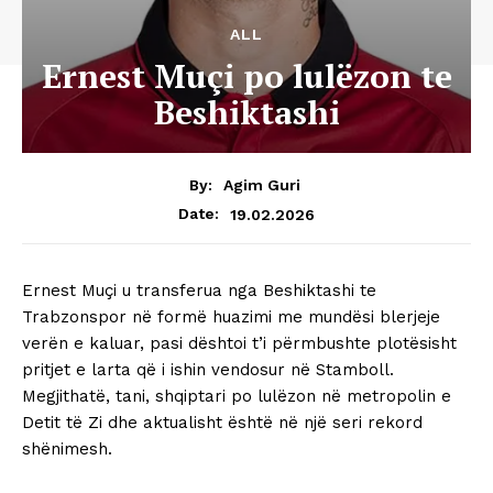
ALL
Ernest Muçi po lulëzon te
Beshiktashi
By:
Agim Guri
19.02.2026
Date:
Ernest Muçi u transferua nga Beshiktashi te
Trabzonspor në formë huazimi me mundësi blerjeje
verën e kaluar, pasi dështoi t’i përmbushte plotësisht
pritjet e larta që i ishin vendosur në Stamboll.
Megjithatë, tani, shqiptari po lulëzon në metropolin e
Detit të Zi dhe aktualisht është në një seri rekord
shënimesh.