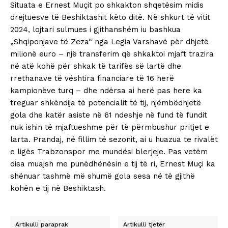
Situata e Ernest Muçit po shkakton shqetësim midis
drejtuesve të Beshiktashit këto ditë. Në shkurt të vitit
2024, lojtari sulmues i gjithanshëm iu bashkua
„Shqiponjave të Zeza“ nga Legia Varshavë për dhjetë
milionë euro – një transferim që shkaktoi mjaft trazira
në atë kohë për shkak të tarifës së lartë dhe
rrethanave të vështira financiare të 16 herë
kampionëve turq – dhe ndërsa ai herë pas here ka
treguar shkëndija të potencialit të tij, njëmbëdhjetë
gola dhe katër asiste në 61 ndeshje në fund të fundit
nuk ishin të mjaftueshme për të përmbushur pritjet e
larta. Prandaj, në fillim të sezonit, ai u huazua te rivalët
e ligës Trabzonspor me mundësi blerjeje. Pas vetëm
disa muajsh me punëdhënësin e tij të ri, Ernest Muçi ka
shënuar tashmë më shumë gola sesa në të gjithë
kohën e tij në Beshiktash.
Artikulli paraprak
Artikulli tjetër