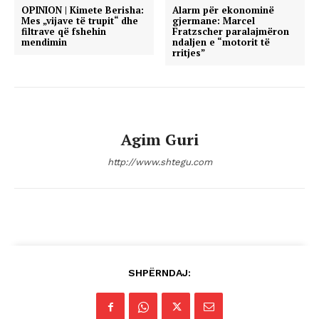
OPINION | Kimete Berisha:
Alarm për ekonominë
Mes „vijave të trupit“ dhe
gjermane: Marcel
filtrave që fshehin
Fratzscher paralajmëron
mendimin
ndaljen e “motorit të
rritjes”
Agim Guri
http://www.shtegu.com
SHPËRNDAJ: