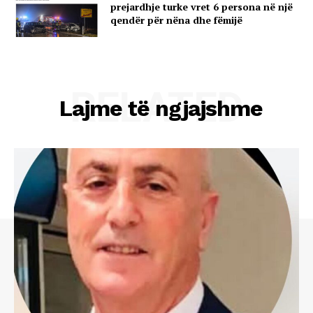
prejardhje turke vret 6 persona në një
qendër për nëna dhe fëmijë
RELATED
Lajme të ngjajshme