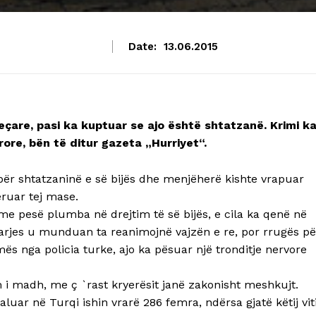
Date:
13.06.2015
jeçare, pasi ka kuptuar se ajo është shtatzanë. Krimi k
re, bën të ditur gazeta „Hurriyet“.
r për shtatzaninë e së bijës dhe menjëherë kishte vrapuar
ëruar tej mase.
 me pesë plumba në drejtim të së bijës, e cila ka qenë në
jarjes u munduan ta reanimojnë vajzën e re, por rrugës pë
ëmës nga policia turke, ajo ka pësuar një tronditje nervore
i madh, me ç `rast kryerësit janë zakonisht meshkujt.
 kaluar në Turqi ishin vrarë 286 femra, ndërsa gjatë këtij vit