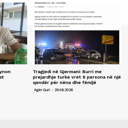
synon
Tragjedi në Gjermani: Burri me
at
prejardhje turke vret 6 persona në një
qendër për nëna dhe fëmijë
Agim Guri
-
29.06.2026