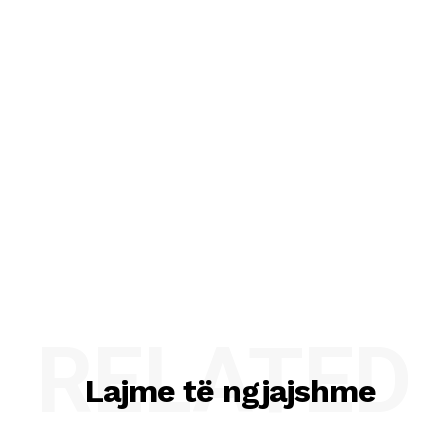
RELATED
Lajme të ngjajshme