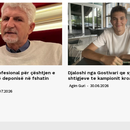
fesional për çështjen e
Djaloshi nga Gostivari qe 
ë deponisë në fshatin
shtigjeve te kampionit kro
Agim Guri
-
30.06.2026
07.2026