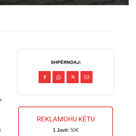
a
SHPËRNDAJ:
r
REKLAMOHU KËTU
i
1 Javë:
50€