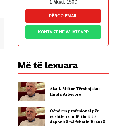
1 Muaj:
150€
DËRGO EMAIL
KONTAKT NË WHATSAPP
Më të lexuara
Akad. Miftar Tërshnjaku:
Ilirida Arbërore
Qëndrim profesional për
çështjen e ndërtimit të
deponisë në fshatin Rrënzë