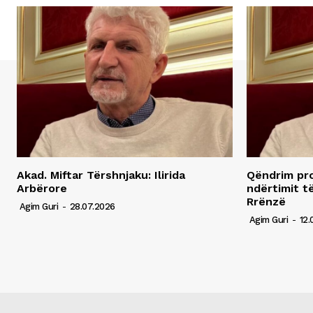
Akad. Miftar Tërshnjaku: Ilirida
Qëndrim pro
Arbërore
ndërtimit t
Rrënzë
Agim Guri
-
28.07.2026
Agim Guri
-
12.