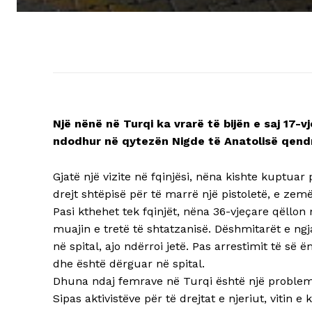
Një nënë në Turqi ka vrarë të bijën e saj 17-v
ndodhur në qytezën Nigde të Anatolisë qendro
Gjatë një vizite në fqinjësi, nëna kishte kuptua
drejt shtëpisë për të marrë një pistoletë, e zem
Pasi kthehet tek fqinjët, nëna 36-vjeçare qëllon
muajin e tretë të shtatzanisë. Dëshmitarët e ng
në spital, ajo ndërroi jetë. Pas arrestimit të së 
dhe është dërguar në spital.
Dhuna ndaj femrave në Turqi është një problem 
Sipas aktivistëve për të drejtat e njeriut, vitin e