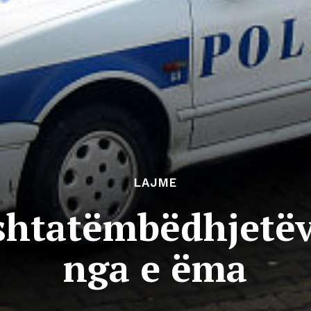
LAJME
shtatëmbëdhjetëvj
nga e ëma