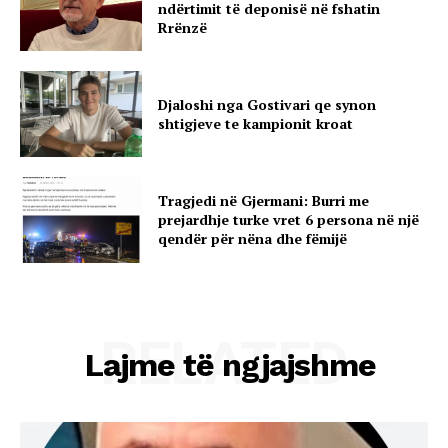
ndërtimit të deponisë në fshatin
Rrënzë
Djaloshi nga Gostivari qe synon
shtigjeve te kampionit kroat
Tragjedi në Gjermani: Burri me
prejardhje turke vret 6 persona në një
qendër për nëna dhe fëmijë
RELATED
Lajme të ngjajshme