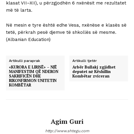
klasat VII–XII), u përzgjodhën 6 nxënësit me rezultatet
më të larta.
Në mesin e tyre është edhe Vesa, nxënëse e klasës së
tetë, përkrah pesë djemve të shkollës së mesme.
(Albanian Education)
Artikulli paraprak
Artikulli tjetër
«KURORA E LIRISË» – NJË
Arbër Bullakj zgjidhet
MANIFESTIM QË NDERON
deputet nē Këshillin
SAKRIFICËN DHE
Kombëtar zviceran
RIKONFIRMON UNITETIN
KOMBËTAR
Agim Guri
http://www.shtegu.com