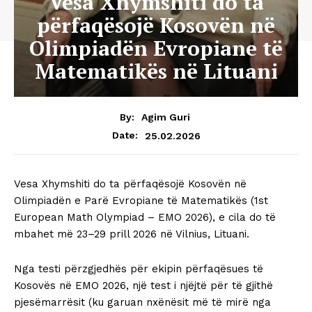
Vesa Xhymshiti do ta
përfaqësojë Kosovën në
Olimpiadën Evropiane të
Matematikës në Lituani
By:
Agim Guri
25.02.2026
Date:
Vesa Xhymshiti do ta përfaqësojë Kosovën në
Olimpiadën e Parë Evropiane të Matematikës (1st
European Math Olympiad – EMO 2026), e cila do të
mbahet më 23–29 prill 2026 në Vilnius, Lituani.
Nga testi përzgjedhës për ekipin përfaqësues të
Kosovës në EMO 2026, një test i njëjtë për të gjithë
pjesëmarrësit (ku garuan nxënësit më të mirë nga