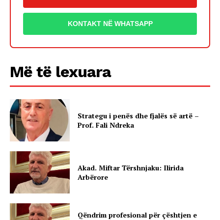
KONTAKT NË WHATSAPP
Më të lexuara
Strategu i penës dhe fjalës së artë –
Prof. Fali Ndreka
Akad. Miftar Tërshnjaku: Ilirida
Arbërore
Qëndrim profesional për çështjen e