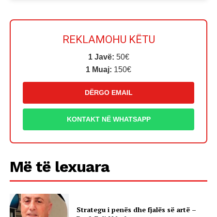
REKLAMOHU KËTU
1 Javë:
50€
1 Muaj:
150€
DËRGO EMAIL
KONTAKT NË WHATSAPP
Më të lexuara
Strategu i penës dhe fjalës së artë –