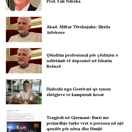
Prof. Fali Ndreka
Akad. Miftar Tërshnjaku: Ilirida
Arbërore
Qëndrim profesional për çështjen e
ndërtimit të deponisë në fshatin
Rrënzë
Djaloshi nga Gostivari qe synon
shtigjeve te kampionit kroat
Tragjedi në Gjermani: Burri me
prejardhje turke vret 6 persona në një
qendër për nëna dhe fëmijë