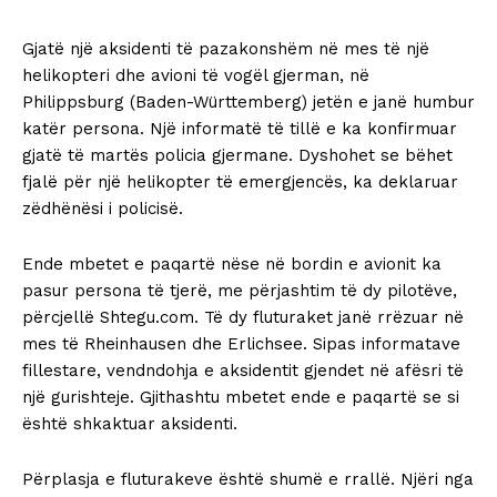
Gjatë një aksidenti të pazakonshëm në mes të një
helikopteri dhe avioni të vogël gjerman, në
Philippsburg (Baden-Württemberg) jetën e janë humbur
katër persona. Një informatë të tillë e ka konfirmuar
gjatë të martës policia gjermane. Dyshohet se bëhet
fjalë për një helikopter të emergjencës, ka deklaruar
zëdhënësi i policisë.
Ende mbetet e paqartë nëse në bordin e avionit ka
pasur persona të tjerë, me përjashtim të dy pilotëve,
përcjellë Shtegu.com. Të dy fluturaket janë rrëzuar në
mes të Rheinhausen dhe Erlichsee. Sipas informatave
fillestare, vendndohja e aksidentit gjendet në afësri të
një gurishteje. Gjithashtu mbetet ende e paqartë se si
është shkaktuar aksidenti.
Përplasja e fluturakeve është shumë e rrallë. Njëri nga