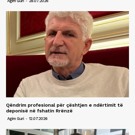
Agim Guri
-
28.07.2026
Qëndrim profesional për çështjen e ndërtimit të
deponisë në fshatin Rrënzë
Agim Guri
-
12.07.2026