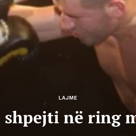
LAJME
ë shpejti në ring