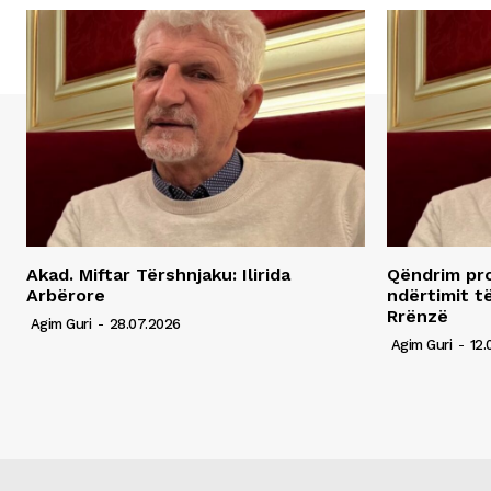
Akad. Miftar Tërshnjaku: Ilirida
Qëndrim pro
Arbërore
ndërtimit t
Rrënzë
Agim Guri
-
28.07.2026
Agim Guri
-
12.