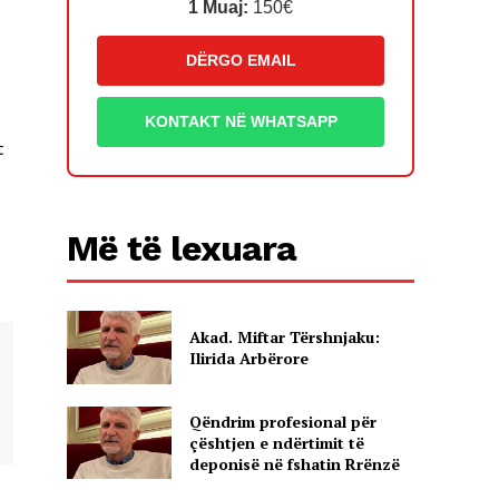
1 Muaj:
150€
DËRGO EMAIL
KONTAKT NË WHATSAPP
t
Më të lexuara
Akad. Miftar Tërshnjaku:
Ilirida Arbërore
Qëndrim profesional për
çështjen e ndërtimit të
deponisë në fshatin Rrënzë