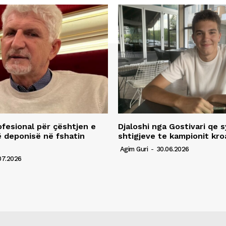
fesional për çështjen e
Djaloshi nga Gostivari qe 
ë deponisë në fshatin
shtigjeve te kampionit kro
Agim Guri
-
30.06.2026
07.2026