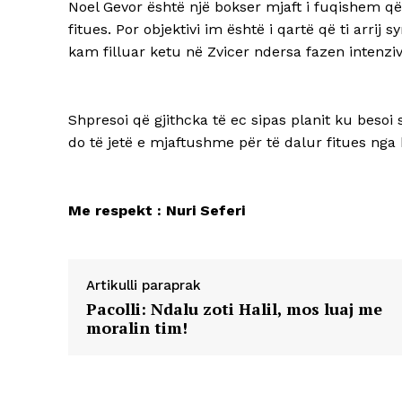
Noel Gevor është një bokser mjaft i fuqishem që 
fitues. Por objektivi im është i qartë që ti arrij
kam filluar ketu në Zvicer ndersa fazen intenzi
Shpresoi që gjithcka të ec sipas planit ku beso
do të jetë e mjaftushme për të dalur fitues nga 
Me respekt : Nuri Seferi
Artikulli paraprak
Pacolli: Ndalu zoti Halil, mos luaj me
moralin tim!