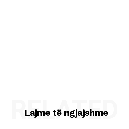
RELATED
Lajme të ngjajshme