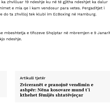
ka zhvilluar 19 ndeshje ku në të gjitha ndeshjet ka dalur
 synimet e mia qe i kam vendosur para vetes. Pergaditjet i
ve do ta zhvilloj tek klubi im EcBoxing në Hamburg.
i se mbeshtetja e tifozeve Shqiptar në mbremjen e 9 Janari
kjo ndeshje.
Artikulli tjetër
Zviceranët e pranojnë vendimin e
ashpër: Nëna kosovare mund t`i
kthehet fëmijës shtatëvjeçar