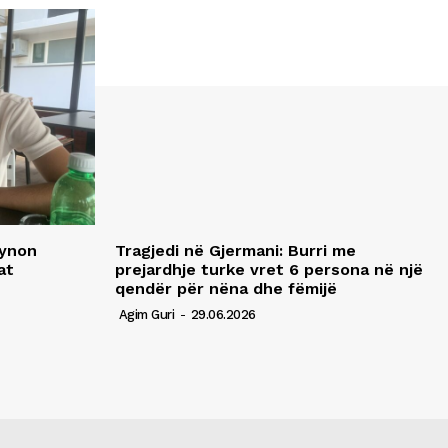
synon
Tragjedi në Gjermani: Burri me
at
prejardhje turke vret 6 persona në një
qendër për nëna dhe fëmijë
Agim Guri
-
29.06.2026