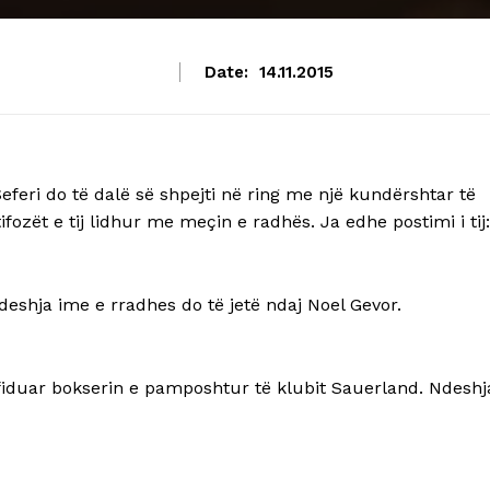
Date:
14.11.2015
eferi do të dalë së shpejti në ring me një kundërshtar të
tifozët e tij lidhur me meçin e radhës. Ja edhe postimi i tij:
deshja ime e rradhes do të jetë ndaj Noel Gevor.
fiduar bokserin e pamposhtur të klubit Sauerland. Ndeshj