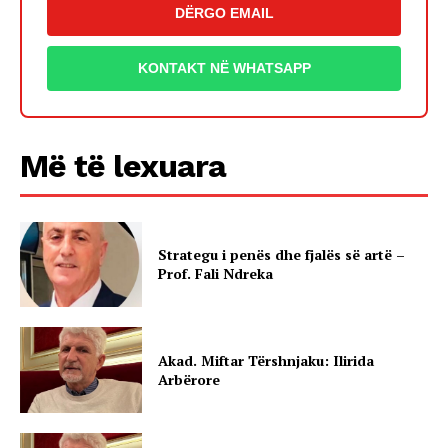
DËRGO EMAIL
KONTAKT NË WHATSAPP
Më të lexuara
Strategu i penës dhe fjalës së artë –
Prof. Fali Ndreka
Akad. Miftar Tërshnjaku: Ilirida
Arbërore