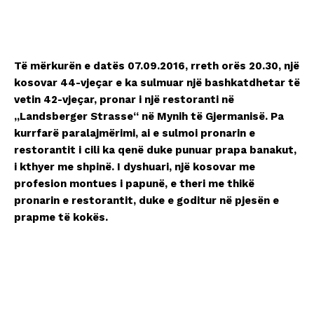
Të mërkurën e datës 07.09.2016, rreth orës 20.30, një
kosovar 44-vjeçar e ka sulmuar një bashkatdhetar të
vetin 42-vjeçar, pronar i një restoranti në
„Landsberger Strasse“ në Mynih të Gjermanisë. Pa
kurrfarë paralajmërimi, ai e sulmoi pronarin e
restorantit i cili ka qenë duke punuar prapa banakut,
i kthyer me shpinë. I dyshuari, një kosovar me
profesion montues i papunë, e theri me thikë
pronarin e restorantit, duke e goditur në pjesën e
prapme të kokës.