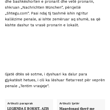
dhe bashkëshorten e pronarit dhe vetë pronarin,
shkruan „Nachrichten München“, përcjellë
„Shtegu.com“. Pasi ndaj tij tashmë ishin ngritur
kallëzime penale, ai ishte zemëruar aq shumë, sa që
kishte dashur ta vrasë pronarin e lokalit.
Gjatë ditës së sotme, i dyshuari ka dalur para
gjykatësit hetues, i cili ka lëshuar fletarrest për veprën
penale „Tentim vrasjeje“.
Artikulli paraprak
Artikulli tjetër
LEGJENDA E BOKSIT, AZIS
Maqedonasi therë me