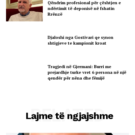
Qëndrim profesional për çështjen e
ndërtimit të deponisë në fshatin
Rrënzë
Djaloshi nga Gostivari qe synon
shtigjeve te kampionit kroat
Tragjedi në Gjermani: Burri me
prejardhje turke vret 6 persona në një
qendër për nëna dhe fëmijë
RELATED
Lajme të ngjajshme