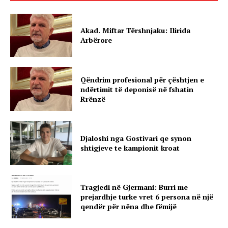
Akad. Miftar Tërshnjaku: Ilirida
Arbërore
Qëndrim profesional për çështjen e
ndërtimit të deponisë në fshatin
Rrënzë
Djaloshi nga Gostivari qe synon
shtigjeve te kampionit kroat
Tragjedi në Gjermani: Burri me
prejardhje turke vret 6 persona në një
qendër për nëna dhe fëmijë