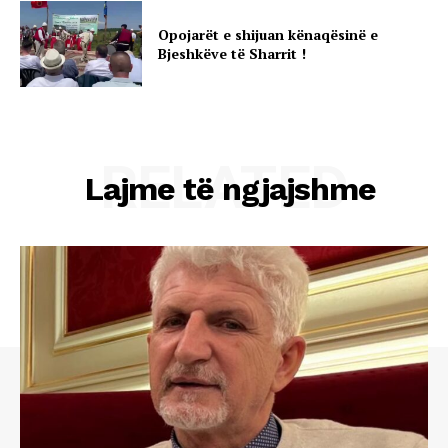
Opojarët e shijuan kënaqësinë e
Bjeshkëve të Sharrit !
RELATED
Lajme të ngjajshme