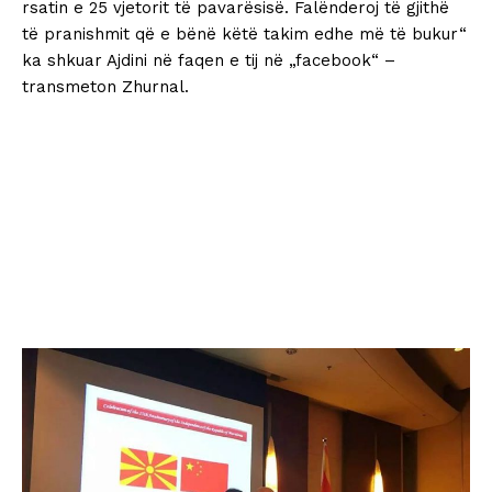
rsatin e 25 vjetorit të pavarësisë. Falënderoj të gjithë
të pranishmit që e bënë këtë takim edhe më të bukur“
ka shkuar Ajdini në faqen e tij në „facebook“ –
transmeton Zhurnal.