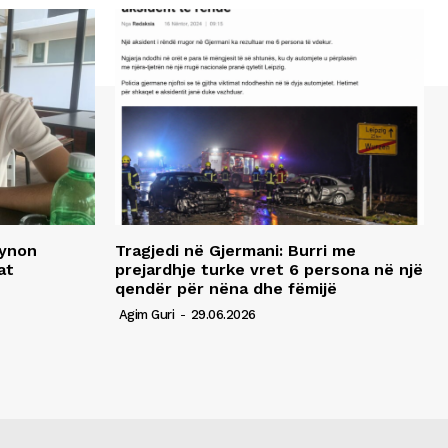
synon
Tragjedi në Gjermani: Burri me
at
prejardhje turke vret 6 persona në një
qendër për nëna dhe fëmijë
Agim Guri
-
29.06.2026