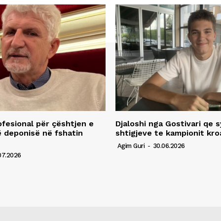
fesional për çështjen e
Djaloshi nga Gostivari qe 
ë deponisë në fshatin
shtigjeve te kampionit kro
Agim Guri
-
30.06.2026
07.2026