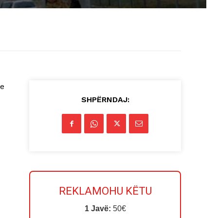
re
SHPËRNDAJ:
ë
REKLAMOHU KËTU
1 Javë:
50€