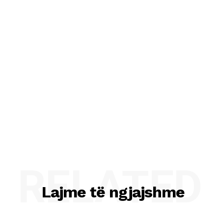
RELATED
Lajme të ngjajshme