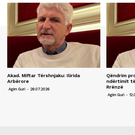
Akad. Miftar Tërshnjaku: Ilirida
Qëndrim pro
Arbërore
ndërtimit t
Rrënzë
Agim Guri
-
28.07.2026
Agim Guri
-
12.