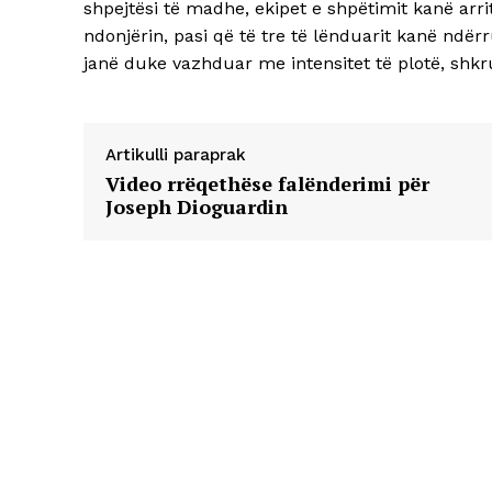
shpejtësi të madhe, ekipet e shpëtimit kanë arr
ndonjërin, pasi që të tre të lënduarit kanë ndër
janë duke vazhduar me intensitet të plotë, shk
Artikulli paraprak
Video rrëqethëse falënderimi për
Joseph Dioguardin