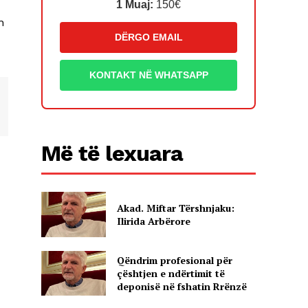
1 Muaj:
150€
n
DËRGO EMAIL
KONTAKT NË WHATSAPP
Më të lexuara
Akad. Miftar Tërshnjaku:
Ilirida Arbërore
Qëndrim profesional për
çështjen e ndërtimit të
deponisë në fshatin Rrënzë