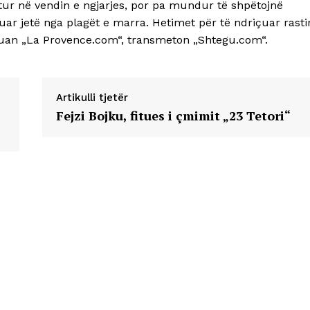
itur në vendin e ngjarjes, por pa mundur të shpëtojnë
ruar jetë nga plagët e marra. Hetimet për të ndriçuar rasti
ruan „La Provence.com“, transmeton „Shtegu.com“.
Artikulli tjetër
Fejzi Bojku, fitues i çmimit „23 Tetori“