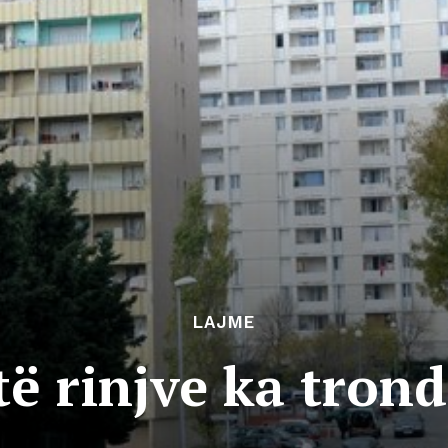
LAJME
 të rinjve ka tron