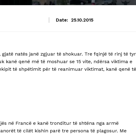
Date:
25.10.2015
 gjatë natës janë zgjuar të shokuar. Tre fqinjë të rinj të ty
 nuk kanë qenë më të moshuar se 15 vite, ndërsa viktima e
ekipit të shpëtimit për të reanimuar viktimat, kanë qenë t
sejës në Francë e kanë tronditur të shtëna nga armë
norët të cilët kishin parë tre persona të plagosur. Me