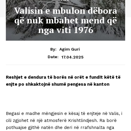
Valisin e mbulon dëbora
që nuk mbahet mend që
nga viti 1976
By:
Agim Guri
17.04.2025
Date:
Reshjet e dendura të borës në orët e fundit këtë të
enjte po shkaktojnë shumë pengesa në kanton
Begasi e madhe mëngjesin e kësaj të enjteje në Valis, i
cili zgjohet në një atmosferë Krishtlindjesh. Ra borë
pothuajse gjithë natën dhe deri në rrafshnalta nga