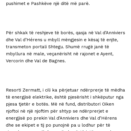
pushimet e Pashkëve një ditë më parë.
Për shkak të reshjeve të borës, qasja në Val d’Anniviers
dhe Val d’Hérens u mbyll mëngjesin e kësaj të enjte,
transmeton portali Shtegu. Shumë rrugë janë të
mbyllura në male, veçanërisht në rajonet e Ayent,
Vercorin dhe Val de Bagnes.
Resorti Zermatt, i cili ka përjetuar ndërprerje të mëdha
të energjisë elektrike, është pjesërisht i shkëputur nga
pjesa tjetër e botës. Më në fund, distributori Oiken
njoftoi në një njoftim për shtyp se ndërprerjet e
energjisë po prekin Val d’Anniviers dhe Val d’Hérens
dhe se ekipet e tij po punojnë pa u lodhur për të