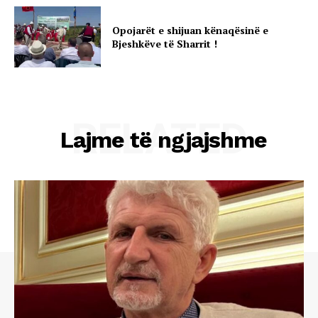
Opojarët e shijuan kënaqësinë e
Bjeshkëve të Sharrit !
RELATED
Lajme të ngjajshme