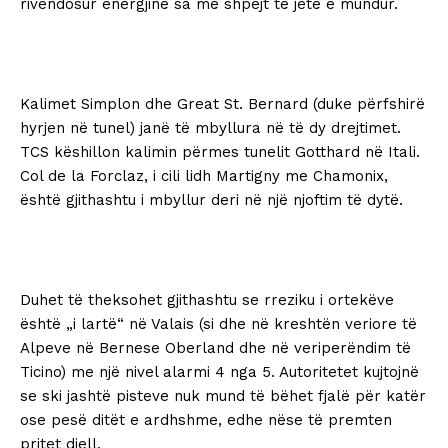
rivendosur energjinë sa më shpejt të jetë e mundur.
Kalimet Simplon dhe Great St. Bernard (duke përfshirë
hyrjen në tunel) janë të mbyllura në të dy drejtimet.
TCS këshillon kalimin përmes tunelit Gotthard në Itali.
Col de la Forclaz, i cili lidh Martigny me Chamonix,
është gjithashtu i mbyllur deri në një njoftim të dytë.
Duhet të theksohet gjithashtu se rreziku i ortekëve
është „i lartë“ në Valais (si dhe në kreshtën veriore të
Alpeve në Bernese Oberland dhe në veriperëndim të
Ticino) me një nivel alarmi 4 nga 5. Autoritetet kujtojnë
se ski jashtë pisteve nuk mund të bëhet fjalë për katër
ose pesë ditët e ardhshme, edhe nëse të premten
pritet diell.