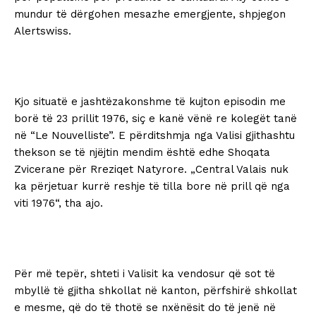
mundur të dërgohen mesazhe emergjente, shpjegon
Alertswiss.
Kjo situatë e jashtëzakonshme të kujton episodin me
borë të 23 prillit 1976, siç e kanë vënë re kolegët tanë
në “Le Nouvelliste”. E përditshmja nga Valisi gjithashtu
thekson se të njëjtin mendim është edhe Shoqata
Zvicerane për Rreziqet Natyrore. „Central Valais nuk
ka përjetuar kurrë reshje të tilla bore në prill që nga
viti 1976“, tha ajo.
Për më tepër, shteti i Valisit ka vendosur që sot të
mbyllë të gjitha shkollat ​​në kanton, përfshirë shkollat ​​
e mesme, që do të thotë se nxënësit do të jenë në