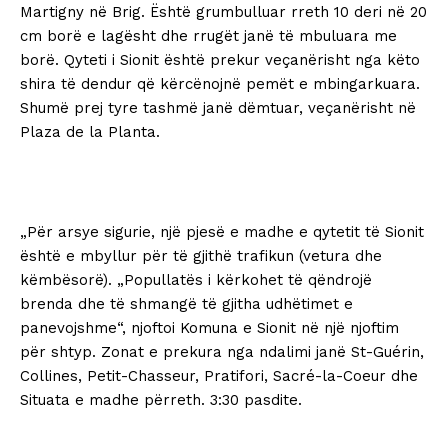
Martigny në Brig. Është grumbulluar rreth 10 deri në 20
cm borë e lagësht dhe rrugët janë të mbuluara me
borë. Qyteti i Sionit është prekur veçanërisht nga këto
shira të dendur që kërcënojnë pemët e mbingarkuara.
Shumë prej tyre tashmë janë dëmtuar, veçanërisht në
Plaza de la Planta.
„Për arsye sigurie, një pjesë e madhe e qytetit të Sionit
është e mbyllur për të gjithë trafikun (vetura dhe
këmbësorë). „Popullatës i kërkohet të qëndrojë
brenda dhe të shmangë të gjitha udhëtimet e
panevojshme“, njoftoi Komuna e Sionit në një njoftim
për shtyp. Zonat e prekura nga ndalimi janë St-Guérin,
Collines, Petit-Chasseur, Pratifori, Sacré-la-Coeur dhe
Situata e madhe përreth. 3:30 pasdite.