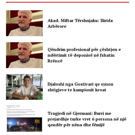
Akad. Miftar Tërshnjaku: Ilirida
Arbërore
Qëndrim profesional për çështjen e
ndërtimit të deponisë në fshatin
Rrënzë
Djaloshi nga Gostivari qe synon
shtigjeve te kampionit kroat
Tragjedi në Gjermani: Burri me
prejardhje turke vret 6 persona në një
qendër për nëna dhe fëmijë