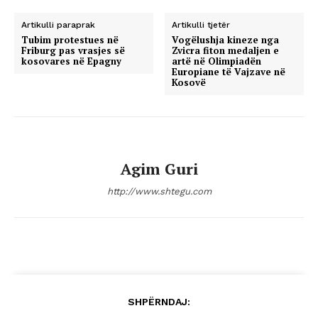
Artikulli paraprak
Artikulli tjetër
Tubim protestues në
Vogëlushja kineze nga
Friburg pas vrasjes së
Zvicra fiton medaljen e
kosovares në Epagny
artë në Olimpiadën
Europiane të Vajzave në
Kosovë
Agim Guri
http://www.shtegu.com
SHPËRNDAJ: