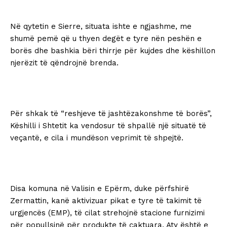
Në qytetin e Sierre, situata ishte e ngjashme, me
shumë pemë që u thyen degët e tyre nën peshën e
borës dhe bashkia bëri thirrje për kujdes dhe këshillon
njerëzit të qëndrojnë brenda.
Për shkak të “reshjeve të jashtëzakonshme të borës”,
Këshilli i Shtetit ka vendosur të shpallë një situatë të
veçantë, e cila i mundëson veprimit të shpejtë.
Disa komuna në Valisin e Epërm, duke përfshirë
Zermattin, kanë aktivizuar pikat e tyre të takimit të
urgjencës (EMP), të cilat strehojnë stacione furnizimi
për popullsinë për produkte të caktuara. Aty është e