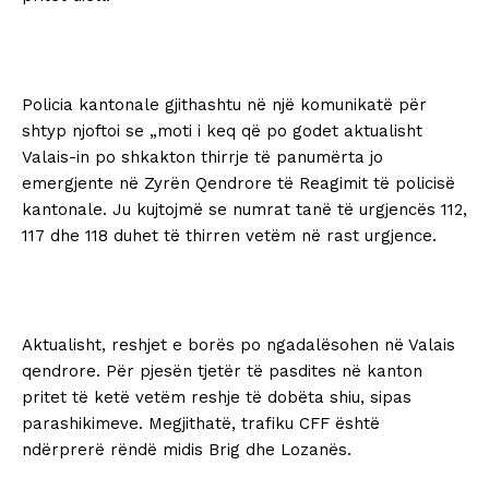
Policia kantonale gjithashtu në një komunikatë për
shtyp njoftoi se „moti i keq që po godet aktualisht
Valais-in po shkakton thirrje të panumërta jo
emergjente në Zyrën Qendrore të Reagimit të policisë
kantonale. Ju kujtojmë se numrat tanë të urgjencës 112,
117 dhe 118 duhet të thirren vetëm në rast urgjence.
Aktualisht, reshjet e borës po ngadalësohen në Valais
qendrore. Për pjesën tjetër të pasdites në kanton
pritet të ketë vetëm reshje të dobëta shiu, sipas
parashikimeve. Megjithatë, trafiku CFF është
ndërprerë rëndë midis Brig dhe Lozanës.