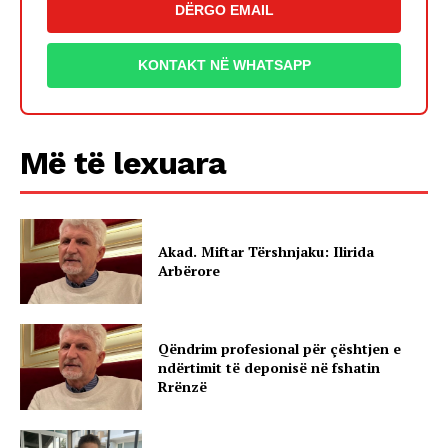
DËRGO EMAIL
KONTAKT NË WHATSAPP
Më të lexuara
Akad. Miftar Tërshnjaku: Ilirida
Arbërore
Qëndrim profesional për çështjen e
ndërtimit të deponisë në fshatin
Rrënzë