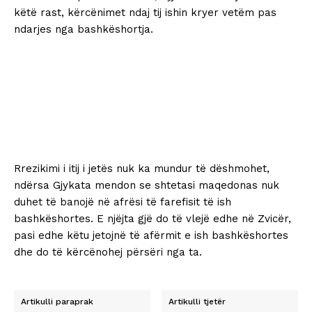
këtë rast, kërcënimet ndaj tij ishin kryer vetëm pas
ndarjes nga bashkëshortja.
Rrezikimi i itij i jetës nuk ka mundur të dëshmohet,
ndërsa Gjykata mendon se shtetasi maqedonas nuk
duhet të banojë në afrësi të farefisit të ish
bashkëshortes. E njëjta gjë do të vlejë edhe në Zvicër,
pasi edhe këtu jetojnë të afërmit e ish bashkëshortes
dhe do të kërcënohej përsëri nga ta.
Artikulli paraprak
Artikulli tjetër