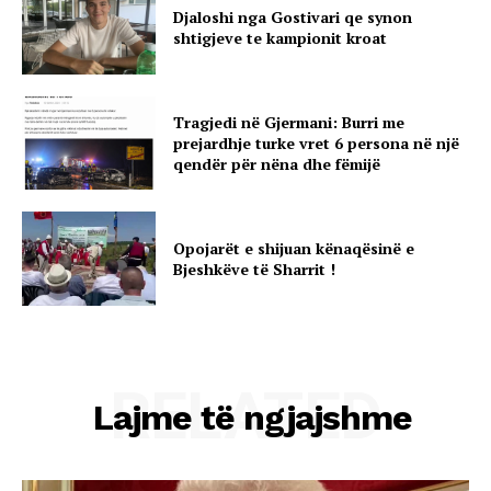
Djaloshi nga Gostivari qe synon
shtigjeve te kampionit kroat
Tragjedi në Gjermani: Burri me
prejardhje turke vret 6 persona në një
qendër për nëna dhe fëmijë
Opojarët e shijuan kënaqësinë e
Bjeshkëve të Sharrit !
RELATED
Lajme të ngjajshme