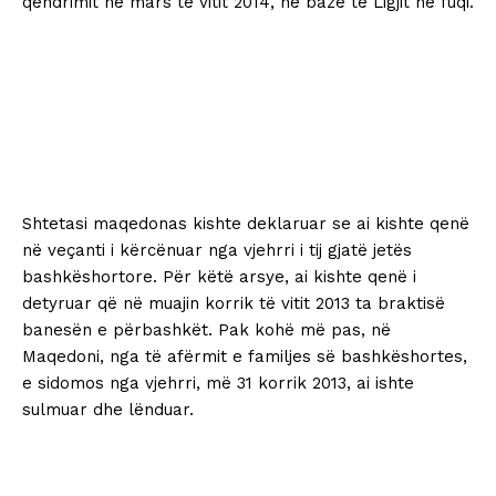
qëndrimit në mars të vitit 2014, në bazë të Ligjit në fuqi.
Shtetasi maqedonas kishte deklaruar se ai kishte qenë
në veçanti i kërcënuar nga vjehrri i tij gjatë jetës
bashkëshortore. Për këtë arsye, ai kishte qenë i
detyruar që në muajin korrik të vitit 2013 ta braktisë
banesën e përbashkët. Pak kohë më pas, në
Maqedoni, nga të afërmit e familjes së bashkëshortes,
e sidomos nga vjehrri, më 31 korrik 2013, ai ishte
sulmuar dhe lënduar.