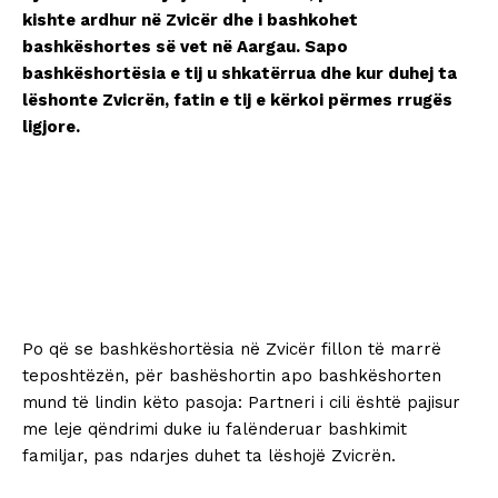
kishte ardhur në Zvicër dhe i bashkohet
bashkëshortes së vet në Aargau. Sapo
bashkëshortësia e tij u shkatërrua dhe kur duhej ta
lëshonte Zvicrën, fatin e tij e kërkoi përmes rrugës
ligjore.
Po që se bashkëshortësia në Zvicër fillon të marrë
teposhtëzën, për bashëshortin apo bashkëshorten
mund të lindin këto pasoja: Partneri i cili është pajisur
me leje qëndrimi duke iu falënderuar bashkimit
familjar, pas ndarjes duhet ta lëshojë Zvicrën.