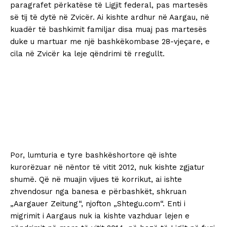
paragrafet përkatëse të Ligjit federal, pas martesës
së tij të dytë në Zvicër. Ai kishte ardhur në Aargau, në
kuadër të bashkimit familjar disa muaj pas martesës
duke u martuar me një bashkëkombase 28-vjeçare, e
cila në Zvicër ka leje qëndrimi të rregullt.
Por, lumturia e tyre bashkëshortore që ishte
kurorëzuar në nëntor të vitit 2012, nuk kishte zgjatur
shumë. Që në muajin vijues të korrikut, ai ishte
zhvendosur nga banesa e përbashkët, shkruan
„Aargauer Zeitung“, njofton „Shtegu.com“. Enti i
migrimit i Aargaus nuk ia kishte vazhduar lejen e