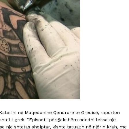
 Katerini në Maqedoninë Qendrore të Greqisë, raporton
shtetit grek. “Episodi i përgjakshëm ndodhi teksa një
 se një shtetas shqiptar, kishte tatuazh në njërin krah, me