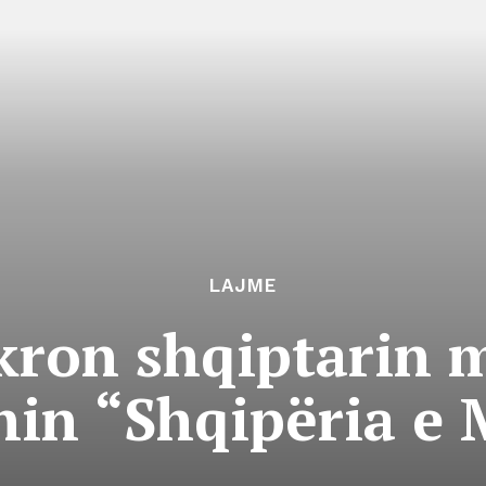
LAJME
kron shqiptarin m
hin “Shqipëria e