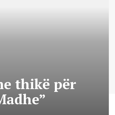
e thikë për
 Madhe”