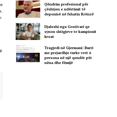
Qëndrim profesional për
le
çështjen e ndërtimit të
e.
deponisë në fshatin Rrënzë
n
Djaloshi nga Gostivari qe
synon shtigjeve te kampionit
kroat
Tragjedi në Gjermani: Burri
të
me prejardhje turke vret 6
persona në një qendër për
nëna dhe fëmijë