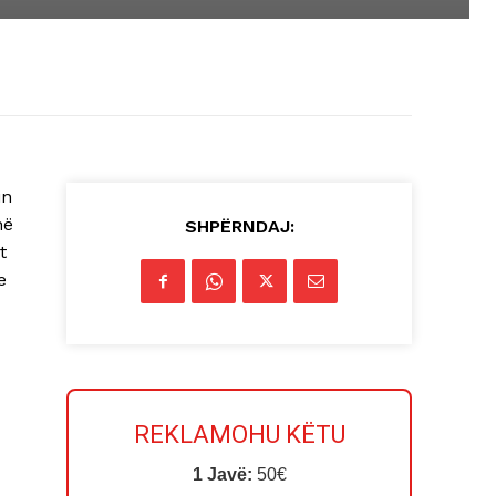
in
në
SHPËRNDAJ:
t
e
REKLAMOHU KËTU
1 Javë:
50€