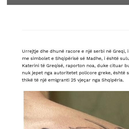
Urrejtje dhe dhunë racore e një serbi në Greqi, i 
me simbolet e Shqipërisë së Madhe, i është sul
Katerini të Greqisë, raporton noa, duke cituar bu
nuk jepet nga autoritetet policore greke, është
thikë të një emigranti 25 vjeçar nga Shqipëria.