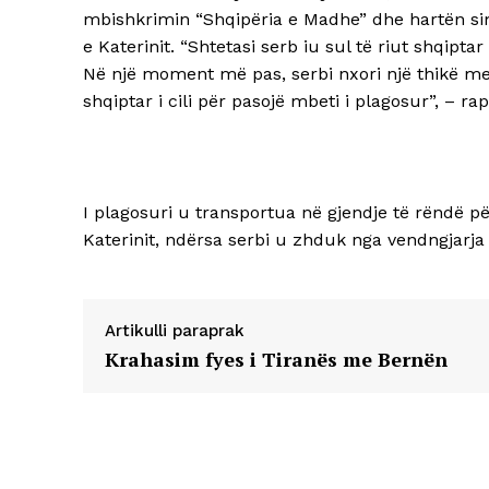
mbishkrimin “Shqipëria e Madhe” dhe hartën simb
e Katerinit. “Shtetasi serb iu sul të riut shqipt
Në një moment më pas, serbi nxori një thikë me 
shqiptar i cili për pasojë mbeti i plagosur”, – ra
I plagosuri u transportua në gjendje të rëndë pë
Katerinit, ndërsa serbi u zhduk nga vendngjarja 
Artikulli paraprak
Krahasim fyes i Tiranës me Bernën