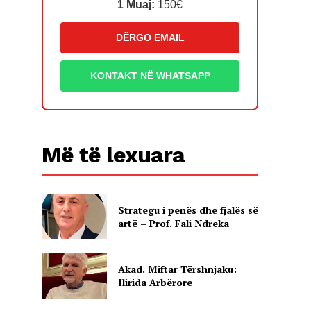
1 Muaj:
150€
DËRGO EMAIL
KONTAKT NË WHATSAPP
Më të lexuara
Strategu i penës dhe fjalës së
artë – Prof. Fali Ndreka
Akad. Miftar Tërshnjaku:
Ilirida Arbërore