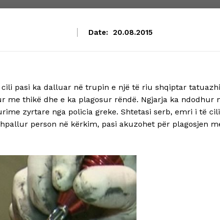
Date:
20.08.2015
cili pasi ka dalluar në trupin e një të riu shqiptar tatuazh
ur me thikë dhe e ka plagosur rëndë. Ngjarja ka ndodhur 
rime zyrtare nga policia greke. Shtetasi serb, emri i të cili
 shpallur person në kërkim, pasi akuzohet për plagosjen m