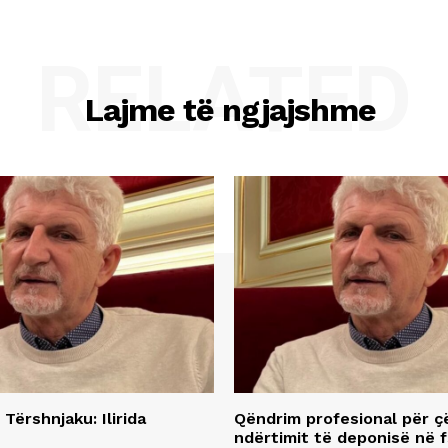
RELATED
Lajme të ngjajshme
 Tërshnjaku: Ilirida
Qëndrim profesional për ç
ndërtimit të deponisë në f