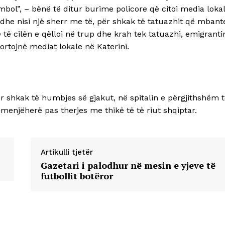
ol”, – bënë të ditur burime policore që citoi media loka
ar dhe nisi një sherr me të, për shkak të tatuazhit që mbant
të cilën e qëlloi në trup dhe krah tek tatuazhi, emigranti
portojnë mediat lokale në Katerini.
r shkak të humbjes së gjakut, në spitalin e përgjithshëm 
menjëherë pas therjes me thikë të të riut shqiptar.
Artikulli tjetër
Gazetari i palodhur në mesin e yjeve të
futbollit botëror