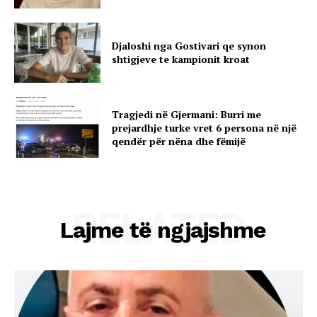
Djaloshi nga Gostivari qe synon
shtigjeve te kampionit kroat
Tragjedi në Gjermani: Burri me
prejardhje turke vret 6 persona në një
qendër për nëna dhe fëmijë
RELATED
Lajme të ngjajshme