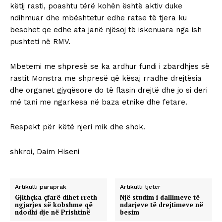
këtij rasti, poashtu tërë kohën është aktiv duke
ndihmuar dhe mbështetur edhe ratse të tjera ku
besohet qe edhe ata janë njësoj të iskenuara nga ish
pushteti në RMV.
Mbetemi me shpresë se ka ardhur fundi i zbardhjes së
rastit Monstra me shpresë që kësaj rradhe drejtësia
dhe organet gjyqësore do të flasin drejtë dhe jo si deri
më tani me ngarkesa në baza etnike dhe fetare.
Respekt për këtë njeri mik dhe shok.
shkroi, Daim Hiseni
Artikulli paraprak
Artikulli tjetër
Gjithçka çfarë dihet rreth
Një studim i dallimeve të
ngjarjes së kobshme që
ndarjeve të drejtimeve në
ndodhi dje në Prishtinë
besim