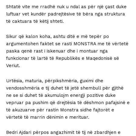
Shtatë vite me rradhë nuk u ndal as për një çast duke
luftuar vet kundër padrejtësive të bëra nga struktura
të caktuara të këtij shteti.
Sikur që kalon koha, ashtu ditë e më tepër po
argumentohen faktet se rasti MONSTRA me të vërtetë
paska qenë rast i iskenuar dhe i montuar nga
funkcionar të lartë të Republikës e Maqedonisë së
Veriut.
Urtësia, maturia, përpikshmëria, guximi dhe
vendosshmëria e tij duhet të jetë shembull për gjithë
ne se si duhet të akumulojm energji pozitive duke
vepruar pa pushim që drejtësia të dëshmon pafajsinë e
të akuzuarve për rastin Monstra sidhe fajtorët e
vërtetë të marrin dënimin e merituar.
Bedri Ajdari përpos angazhimit të tij në zbardhjen e