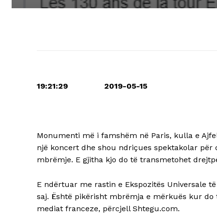
19:21:29 2019-05-15
Monumenti më i famshëm në Paris, kulla e Ajfeli
një koncert dhe shou ndriçues spektakolar për 
mbrëmje. E gjitha kjo do të transmetohet drejtpë
E ndërtuar me rastin e Ekspozitës Universale të vi
saj. Është pikërisht mbrëmja e mërkuës kur do të f
mediat franceze, përcjell Shtegu.com.