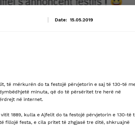
Date:
15.05.2019
t, të mërkurën do ta festojë përvjetorin e saj të 130-të m
dymbëdhjetë minuta, që do të përsëritet tre herë në
rdrejt në internet.
tit 1889, kulla e Ajfelit do ta festojë përvjetorin e 130-të 
illojë festa, e cila pritet të zhgjasë tre ditë, shkruajnë