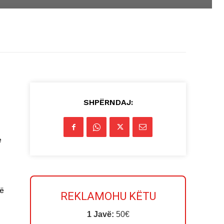
SHPËRNDAJ:
e
të
REKLAMOHU KËTU
1 Javë:
50€