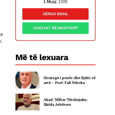
1 Muaj:
150€
DËRGO EMAIL
KONTAKT NË WHATSAPP
të
,
Më të lexuara
Strategu i penës dhe fjalës së
artë – Prof. Fali Ndreka
Akad. Miftar Tërshnjaku:
Ilirida Arbërore