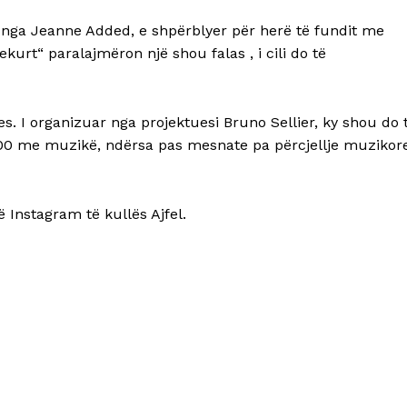
rt nga Jeanne Added, e shpërblyer për herë të fundit me
urt“ paralajmëron një shou falas , i cili do të
es. I organizuar nga projektuesi Bruno Sellier, ky shou do 
.00 me muzikë, ndërsa pas mesnate pa përcjellje muzikore
 Instagram të kullës Ajfel.