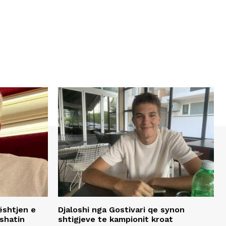
ështjen e
Djaloshi nga Gostivari qe synon
shatin
shtigjeve te kampionit kroat