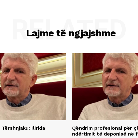
RELATED
Lajme të ngjajshme
 Tërshnjaku: Ilirida
Qëndrim profesional për ç
ndërtimit të deponisë në f