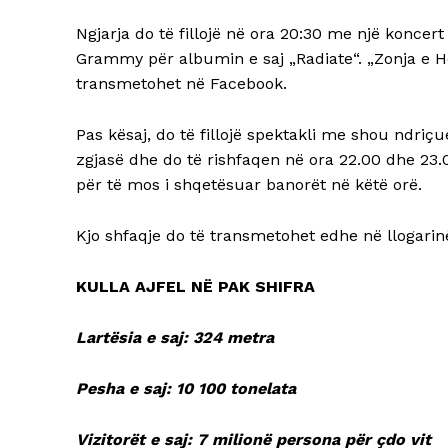
Ngjarja do të fillojë në ora 20:30 me një konce
Grammy për albumin e saj „Radiate“. „Zonja e Hek
transmetohet në Facebook.
Pas kësaj, do të fillojë spektakli me shou ndriçu
zgjasë dhe do të rishfaqen në ora 22.00 dhe 23
për të mos i shqetësuar banorët në këtë orë.
Kjo shfaqje do të transmetohet edhe në llogarinë
KULLA AJFEL NË PAK SHIFRA
Lartësia e saj: 324 metra
Pesha e saj: 10 100 tonelata
Vizitorët e saj: 7 milionë persona për çdo vit