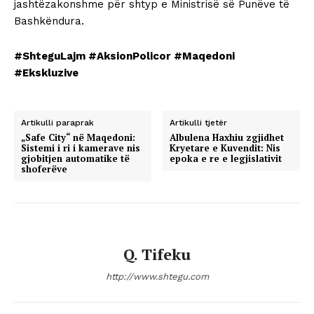
jashtëzakonshme për shtyp e Ministrisë së Punëve të
Bashkëndura.
#ShteguLajm #AksionPolicor #Maqedoni
#Ekskluzive
Artikulli paraprak
Artikulli tjetër
„Safe City“ në Maqedoni:
Albulena Haxhiu zgjidhet
Sistemi i ri i kamerave nis
Kryetare e Kuvendit: Nis
gjobitjen automatike të
epoka e re e legjislativit
shoferëve
Q. Tifeku
http://www.shtegu.com