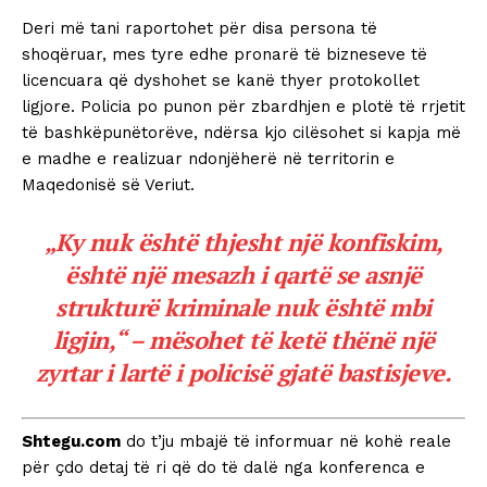
Deri më tani raportohet për disa persona të
shoqëruar, mes tyre edhe pronarë të bizneseve të
licencuara që dyshohet se kanë thyer protokollet
ligjore. Policia po punon për zbardhjen e plotë të rrjetit
të bashkëpunëtorëve, ndërsa kjo cilësohet si kapja më
e madhe e realizuar ndonjëherë në territorin e
Maqedonisë së Veriut.
„Ky nuk është thjesht një konfiskim,
është një mesazh i qartë se asnjë
strukturë kriminale nuk është mbi
ligjin,“
– mësohet të ketë thënë një
zyrtar i lartë i policisë gjatë bastisjeve.
Shtegu.com
do t’ju mbajë të informuar në kohë reale
për çdo detaj të ri që do të dalë nga konferenca e