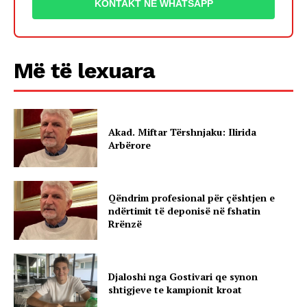
KONTAKT NË WHATSAPP
Më të lexuara
Akad. Miftar Tërshnjaku: Ilirida
Arbërore
Qëndrim profesional për çështjen e
ndërtimit të deponisë në fshatin
Rrënzë
Djaloshi nga Gostivari qe synon
shtigjeve te kampionit kroat