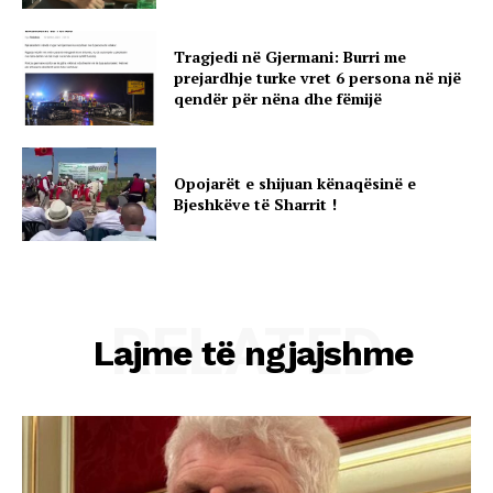
Tragjedi në Gjermani: Burri me
prejardhje turke vret 6 persona në një
qendër për nëna dhe fëmijë
Opojarët e shijuan kënaqësinë e
Bjeshkëve të Sharrit !
RELATED
Lajme të ngjajshme