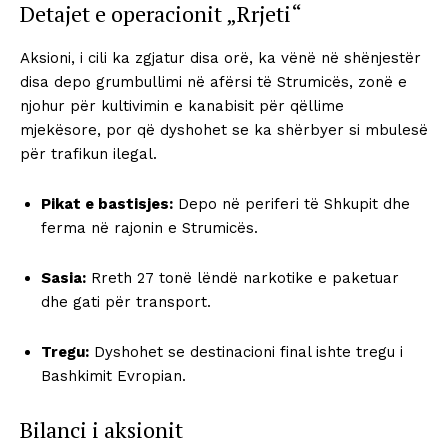
Detajet e operacionit „Rrjeti“
Aksioni, i cili ka zgjatur disa orë, ka vënë në shënjestër
disa depo grumbullimi në afërsi të Strumicës, zonë e
njohur për kultivimin e kanabisit për qëllime
mjekësore, por që dyshohet se ka shërbyer si mbulesë
për trafikun ilegal.
Pikat e bastisjes:
Depo në periferi të Shkupit dhe
ferma në rajonin e Strumicës.
Sasia:
Rreth 27 tonë lëndë narkotike e paketuar
dhe gati për transport.
Tregu:
Dyshohet se destinacioni final ishte tregu i
Bashkimit Evropian.
Bilanci i aksionit