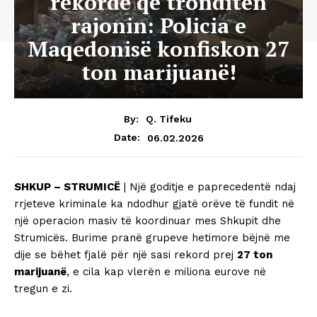
rekorde që tronditën
rajonin: Policia e
Maqedonisë konfiskon 27
ton marijuanë!
By:
Q. Tifeku
06.02.2026
Date:
SHKUP – STRUMICË
| Një goditje e paprecedentë ndaj
rrjeteve kriminale ka ndodhur gjatë orëve të fundit në
një operacion masiv të koordinuar mes Shkupit dhe
Strumicës. Burime pranë grupeve hetimore bëjnë me
dije se bëhet fjalë për një sasi rekord prej
27 ton
marijuanë
, e cila kap vlerën e miliona eurove në
tregun e zi.