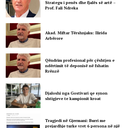
Strategu i penës dhe fjalës së artë –
Prof. Fali Ndreka
Akad. Miftar Tërshnjaku: Ilirida
Arbërore
Qëndrim profesional për çështjen e
ndërtimit të deponisë në fshatin
Rrënzë
Djaloshi nga Gostivari qe synon
shtigjeve te kampionit kroat
Tragjedi në Gjermani: Burri me
prejardhje turke vret 6 persona në një