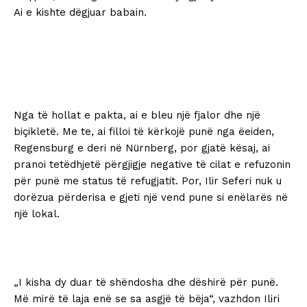
Ai e kishte dëgjuar babain.
Nga të hollat e pakta, ai e bleu një fjalor dhe një
biçikletë. Me te, ai filloi të kërkojë punë nga ëeiden,
Regensburg e deri në Nürnberg, por gjatë kësaj, ai
pranoi tetëdhjetë përgjigje negative të cilat e refuzonin
për punë me status të refugjatit. Por, Ilir Seferi nuk u
dorëzua përderisa e gjeti një vend pune si enëlarës në
një lokal.
„I kisha dy duar të shëndosha dhe dëshirë për punë.
Më mirë të laja enë se sa asgjë të bëja“, vazhdon Iliri