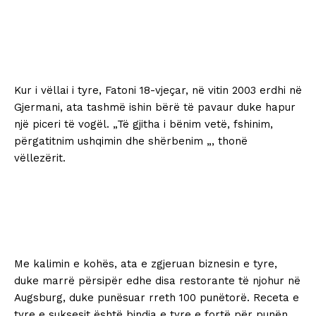
Kur i vëllai i tyre, Fatoni 18-vjeçar, në vitin 2003 erdhi në
Gjermani, ata tashmë ishin bërë të pavaur duke hapur
një piceri të vogël. „Të gjitha i bënim vetë, fshinim,
përgatitnim ushqimin dhe shërbenim „, thonë
vëllezërit.
Me kalimin e kohës, ata e zgjeruan biznesin e tyre,
duke marrë përsipër edhe disa restorante të njohur në
Augsburg, duke punësuar rreth 100 punëtorë. Receta e
tyre e suksesit është bindja e tyre e fortë për punën.