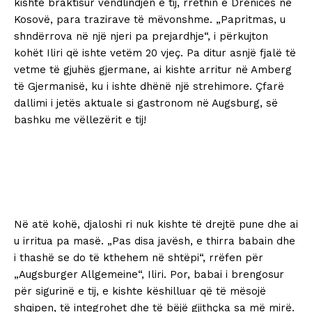
kishte braktisur vendlindjen e tij, rrethin e Drenicës në
Kosovë, para trazirave të mëvonshme. „Papritmas, u
shndërrova në një njeri pa prejardhje“, i përkujton
kohët Iliri që ishte vetëm 20 vjeç. Pa ditur asnjë fjalë të
vetme të gjuhës gjermane, ai kishte arritur në Amberg
të Gjermanisë, ku i ishte dhënë një strehimore. Çfarë
dallimi i jetës aktuale si gastronom në Augsburg, së
bashku me vëllezërit e tij!
Në atë kohë, djaloshi ri nuk kishte të drejtë pune dhe ai
u irritua pa masë. „Pas disa javësh, e thirra babain dhe
i thashë se do të kthehem në shtëpi“, rrëfen për
„Augsburger Allgemeine“, Iliri. Por, babai i brengosur
për sigurinë e tij, e kishte këshilluar që të mësojë
shqipen, të integrohet dhe të bëjë gjithçka sa më mirë.