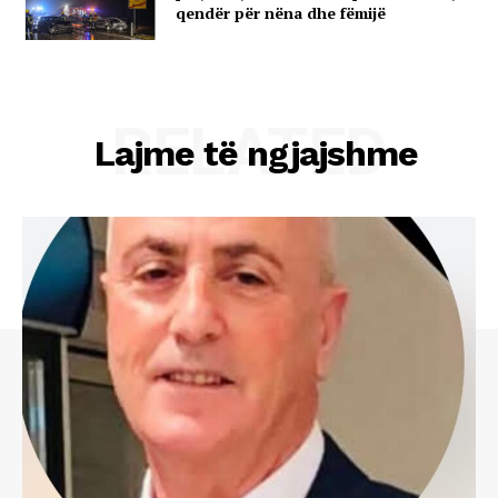
qendër për nëna dhe fëmijë
RELATED
Lajme të ngjajshme