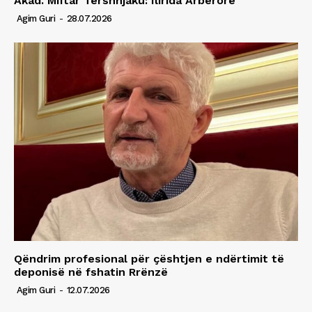
Akad. Miftar Tërshnjaku: Ilirida Arbërore
Agim Guri
-
28.07.2026
Qëndrim profesional për çështjen e ndërtimit të
deponisë në fshatin Rrënzë
Agim Guri
-
12.07.2026