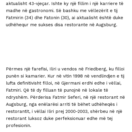
aktualisht 43-vjeçar. Ishte ky një fillim i një karriere të
madhe në gastronomi. Së bashku me vëllezërit e tij
Fatmirin (34) dhe Fatonin (30), ai aktualisht është duke
udhëhequr me sukses disa restorante në Augsburg.
Përmes një farefisi, Iliri u vendos në Friedberg, ku filloi
punën si kamarier. Kur në vitin 1998 në vendlindjen e tij
lufta definitivisht filloi, në Gjermani erdhi edhe i vëllai,
Fatmiri. Që të dy filluan të punojnë në lokale të
ndryshëm. Përderisa Fatmir Seferi, në një restorant në
Augsburg, nga enëlarësi arriti të bëhet udhëheqës i
restorantit, i vëllai Iliri prej 2000-2003, shërbeu në një
restorant luksoz duke perfeksionuar edhe më tej
profesionin.