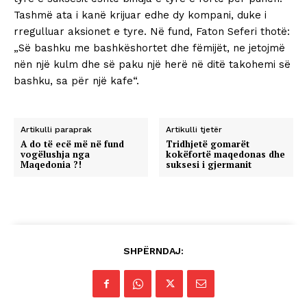
Tashmë ata i kanë krijuar edhe dy kompani, duke i
rregulluar aksionet e tyre. Në fund, Faton Seferi thotë:
„Së bashku me bashkëshortet dhe fëmijët, ne jetojmë
nën një kulm dhe së paku një herë në ditë takohemi së
bashku, sa për një kafe“.
Artikulli paraprak
Artikulli tjetër
A do të ecë më në fund
Tridhjetë gomarët
vogëlushja nga
kokëfortë maqedonas dhe
Maqedonia ?!
suksesi i gjermanit
SHPËRNDAJ: