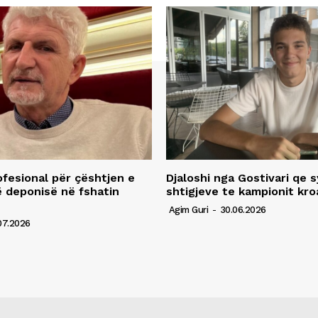
fesional për çështjen e
Djaloshi nga Gostivari qe 
ë deponisë në fshatin
shtigjeve te kampionit kro
Agim Guri
-
30.06.2026
07.2026