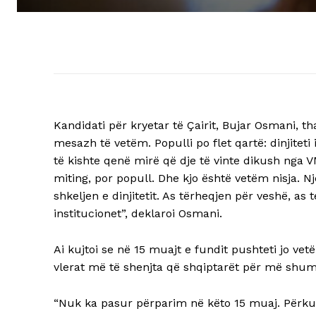
Kandidati për kryetar të Çairit, Bujar Osmani, t
mesazh të vetëm. Populli po flet qartë: dinjitet
të kishte qenë mirë që dje të vinte dikush nga
miting, por popull. Dhe kjo është vetëm nisja. 
shkeljen e dinjitetit. As tërheqjen për veshë, a
institucionet”, deklaroi Osmani.
Ai kujtoi se në 15 muajt e fundit pushteti jo ve
vlerat më të shenjta që shqiptarët për më shumë
“Nuk ka pasur përparim në këto 15 muaj. Përkundr