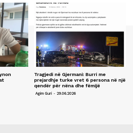
synon
Tragjedi në Gjermani: Burri me
at
prejardhje turke vret 6 persona në një
qendër për nëna dhe fëmijë
Agim Guri
-
29.06.2026