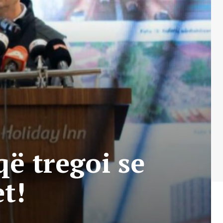
që tregoi se
et!