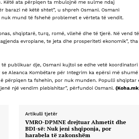
uqe. Këtë ata përpiqen ta mbulojnë me sulme ndaj
për barazi në këtë shtet”, u shpreh Osmani. Osmani
it nuk mund të fshehë problemet e vërteta të vendit.
as, shqiptarë, turq, romë, vllehë dhe të tjerë. Në vend të
 agjenda evropiane, te jeta dhe prosperiteti ekonomik”, tha
, të publikuar dje, Osmani kujtoi se edhe vetë koordinatori 
 se Aleanca Kombëtare për Integrim ka epërsi më shumë
 që përpiqen ta fshehin, por nuk munden. Populli shqiptar 
 jenë një vendim plebishitar”, përfundoi Osmani.
(Koha.mk
Artikulli tjetër
VMRO-DPMNE drejtuar Ahmetit dhe
BDI-së: Nuk jeni shqiponja, por
harabela të zakonshëm