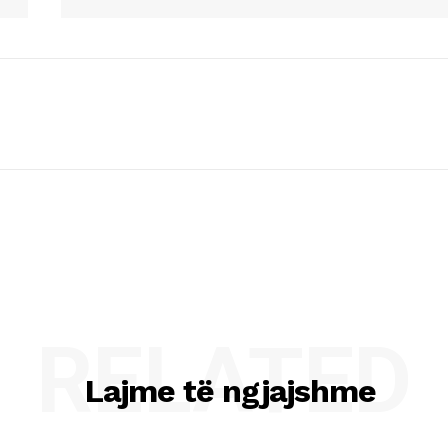
RELATED
Lajme të ngjajshme