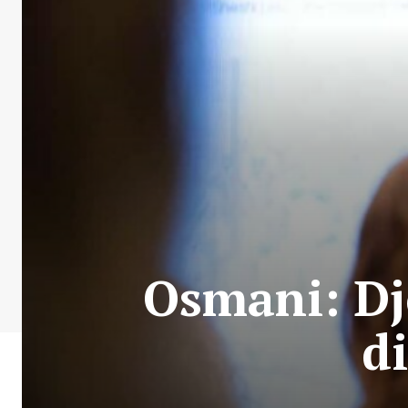
Osmani: Dje
di