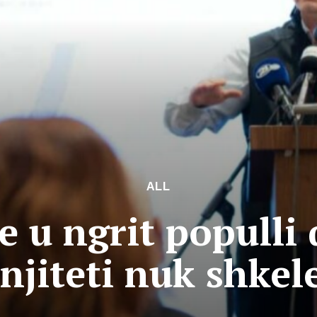
ALL
 u ngrit populli 
njiteti nuk shkel