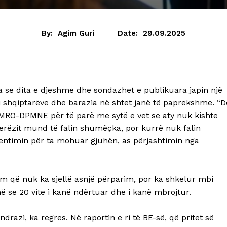
By:
Agim Guri
Date:
29.09.2025
ha se dita e djeshme dhe sondazhet e publikuara japin një
i i shqiptarëve dhe barazia në shtet janë të paprekshme. “D
 VMRO-DPMNE për të parë me sytë e vet se aty nuk kishte
Njerëzit mund të falin shumëçka, por kurrë nuk falin
s tentimin për ta mohuar gjuhën, as përjashtimin nga
tëm që nuk ka sjellë asnjë përparim, por ka shkelur mbi
 se 20 vite i kanë ndërtuar dhe i kanë mbrojtur.
azi, ka regres. Në raportin e ri të BE-së, që pritet së