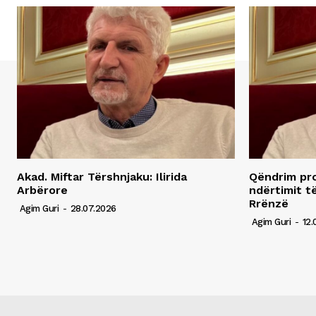
Akad. Miftar Tërshnjaku: Ilirida
Qëndrim pro
Arbërore
ndërtimit t
Rrënzë
Agim Guri
-
28.07.2026
Agim Guri
-
12.