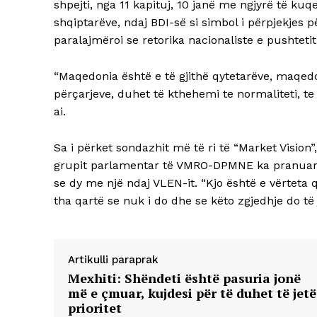
shpejti, nga 11 kapituj, 10 janë me ngjyrë të k
shqiptarëve, ndaj BDI-së si simbol i përpjekjes 
paralajmëroi se retorika nacionaliste e pushtet
“Maqedonia është e të gjithë qytetarëve, maqedon
përçarjeve, duhet të kthehemi te normaliteti, te
ai.
Sa i përket sondazhit më të ri të “Market Vision”
grupit parlamentar të VMRO-DPMNE ka pranuar
se dy me një ndaj VLEN-it. “Kjo është e vërteta
tha qartë se nuk i do dhe se këto zgjedhje do të
Artikulli paraprak
Mexhiti: Shëndeti është pasuria jonë
më e çmuar, kujdesi për të duhet të jetë
prioritet