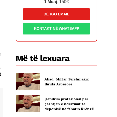
1 Muaj:
150€
DËRGO EMAIL
KONTAKT NË WHATSAPP
i
Më të lexuara
e
)
Akad. Miftar Tërshnjaku:
Ilirida Arbërore
Qëndrim profesional për
çështjen e ndërtimit të
deponisë në fshatin Rrënzë