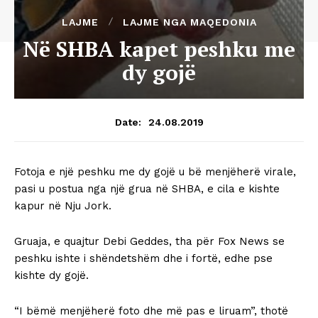
LAJME
LAJME NGA MAQEDONIA
Në SHBA kapet peshku me
dy gojë
24.08.2019
Date:
Fotoja e një peshku me dy gojë u bë menjëherë virale,
pasi u postua nga një grua në SHBA, e cila e kishte
kapur në Nju Jork.
Gruaja, e quajtur Debi Geddes, tha për Fox News se
peshku ishte i shëndetshëm dhe i fortë, edhe pse
kishte dy gojë.
“I bëmë menjëherë foto dhe më pas e liruam”, thotë