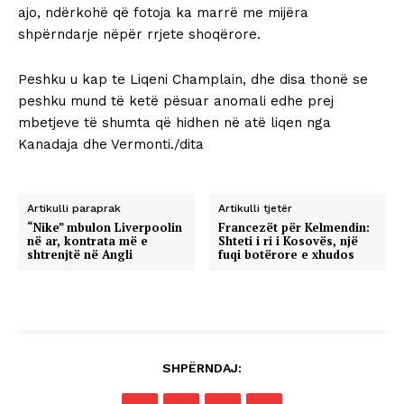
ajo, ndërkohë që fotoja ka marrë me mijëra
shpërndarje nëpër rrjete shoqërore.
Peshku u kap te Liqeni Champlain, dhe disa thonë se
peshku mund të ketë pësuar anomali edhe prej
mbetjeve të shumta që hidhen në atë liqen nga
Kanadaja dhe Vermonti./dita
Artikulli paraprak
Artikulli tjetër
“Nike” mbulon Liverpoolin
Francezët për Kelmendin:
në ar, kontrata më e
Shteti i ri i Kosovës, një
shtrenjtë në Angli
fuqi botërore e xhudos
SHPËRNDAJ: