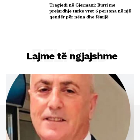
Tragjedi në Gjermani: Burri me
prejardhje turke vret 6 persona në një
qendër për nëna dhe fëmijë
RELATED
Lajme të ngjajshme