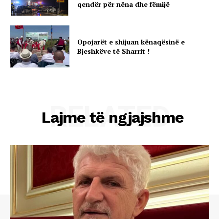
qendër për nëna dhe fëmijë
Opojarët e shijuan kënaqësinë e
Bjeshkëve të Sharrit !
RELATED
Lajme të ngjajshme