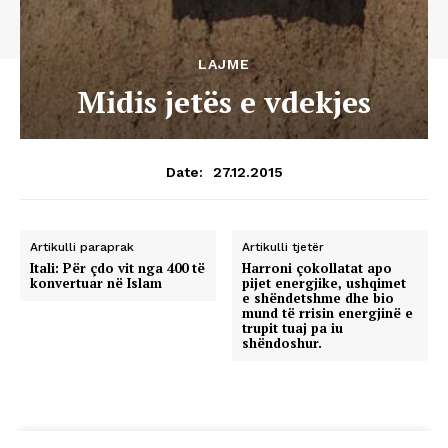
LAJME
Midis jetës e vdekjes
27.12.2015
Date:
Artikulli paraprak
Artikulli tjetër
Itali: Për çdo vit nga 400 të
Harroni çokollatat apo
konvertuar në Islam
pijet energjike, ushqimet
e shëndetshme dhe bio
mund të rrisin energjinë e
trupit tuaj pa iu
shëndoshur.