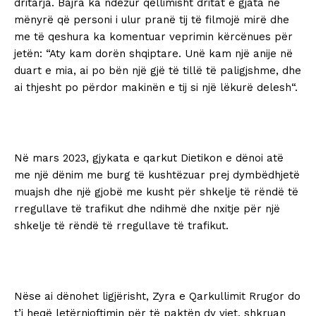
dritarja. Bajra ka ndezur qëllimisht dritat e gjata në
mënyrë që personi i ulur pranë tij të filmojë mirë dhe
me të qeshura ka komentuar veprimin kërcënues për
jetën: “Aty kam dorën shqiptare. Unë kam një anije në
duart e mia, ai po bën një gjë të tillë të paligjshme, dhe
ai thjesht po përdor makinën e tij si një lëkurë delesh“.
Në mars 2023, gjykata e qarkut Dietikon e dënoi atë
me një dënim me burg të kushtëzuar prej dymbëdhjetë
muajsh dhe një gjobë me kusht për shkelje të rëndë të
rregullave të trafikut dhe ndihmë dhe nxitje për një
shkelje të rëndë të rregullave të trafikut.
Nëse ai dënohet ligjërisht, Zyra e Qarkullimit Rrugor do
t’i heqë letërnjoftimin për të paktën dy vjet, shkruan