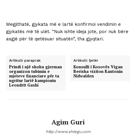
Megjithatë, gjykata më e lartë konfirmoi vendimin e
gjykatës më të ulët. “Nuk ishte ideja jote, por nuk bëre
asgjë për të qetësuar situatën”, tha gjyqtari.
Artikulli paraprak
Artikulli tjetër
Prindi i një shoku gjerman
Konsulli i Kosovës Vigan
organizon tubimin e
Berisha viziton Kantonin
mjeteve financiare për ta
Nidwalden
ngritur lartë kampionin
Leondrit Gashi
Agim Guri
http://www.shtegu.com