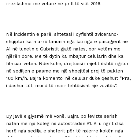
rrezikshme me veturë në prill të vitit 2016.
Në incidentin e parë, shtetasi i dyfishtë zvicerano-
shqiptar ka marrë timonin nga karriga e pasagjerit në
A1 në tunelin e Gubristit gjatë natës, por vetëm me
njërën dorë. Me të dytin ka mbajtur celularin dhe ka
filmuar veten. Ndërkohë, drejtuesi i mjetit është ngjitur
në sediljen e pasme me një shpejtësi prej të paktën
100 km/h. Bajra komentoi në celular duke qeshur: “Pra,
i dashur Lüt, mund të marr lehtësisht një vozitës”.
Dy javë e gjysmë më vonë, Bajra po lëvizte sërish
natën me një koleg në autostradën A1. Ai u ngrit disa
herë nga sedilja e shoferit për të nxjerrë kokën nga