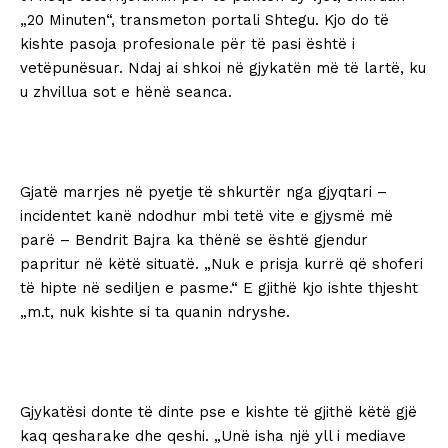
„20 Minuten“, transmeton portali Shtegu. Kjo do të
kishte pasoja profesionale për të pasi është i
vetëpunësuar. Ndaj ai shkoi në gjykatën më të lartë, ku
u zhvillua sot e hënë seanca.
Gjatë marrjes në pyetje të shkurtër nga gjyqtari –
incidentet kanë ndodhur mbi tetë vite e gjysmë më
parë – Bendrit Bajra ka thënë se është gjendur
papritur në këtë situatë. „Nuk e prisja kurrë që shoferi
të hipte në sediljen e pasme.“ E gjithë kjo ishte thjesht
„m.t, nuk kishte si ta quanin ndryshe.
Gjykatësi donte të dinte pse e kishte të gjithë këtë gjë
kaq qesharake dhe qeshi. „Unë isha një yll i mediave