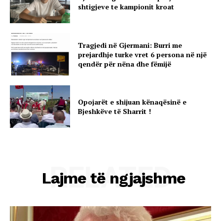
shtigjeve te kampionit kroat
Tragjedi në Gjermani: Burri me
prejardhje turke vret 6 persona në një
qendër për nëna dhe fëmijë
Opojarët e shijuan kënaqësinë e
Bjeshkëve të Sharrit !
RELATED
Lajme të ngjajshme