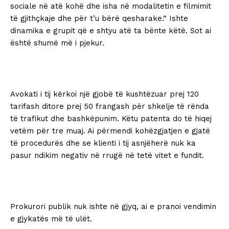
sociale në atë kohë dhe isha në modalitetin e filmimit
të gjithçkaje dhe për t’u bërë qesharake.“ Ishte
dinamika e grupit që e shtyu atë ta bënte këtë. Sot ai
është shumë më i pjekur.
Avokati i tij kërkoi një gjobë të kushtëzuar prej 120
tarifash ditore prej 50 frangash për shkelje të rënda
të trafikut dhe bashkëpunim. Këtu patenta do të hiqej
vetëm për tre muaj. Ai përmendi kohëzgjatjen e gjatë
të procedurës dhe se klienti i tij asnjëherë nuk ka
pasur ndikim negativ në rrugë në tetë vitet e fundit.
Prokurori publik nuk ishte në gjyq, ai e pranoi vendimin
e gjykatës më të ulët.