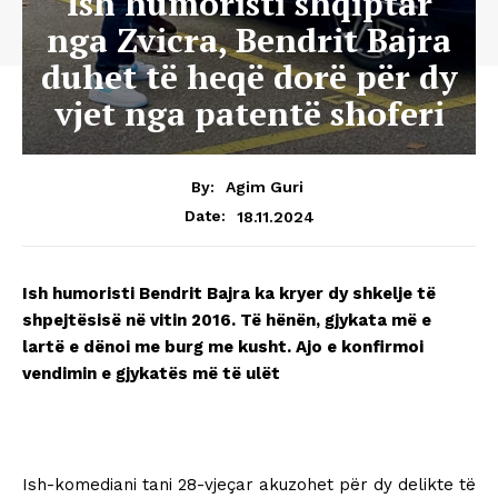
Ish humoristi shqiptar
nga Zvicra, Bendrit Bajra
duhet të heqë dorë për dy
vjet nga patentë shoferi
By:
Agim Guri
18.11.2024
Date:
Ish humoristi Bendrit Bajra ka kryer dy shkelje të
shpejtësisë në vitin 2016. Të hënën, gjykata më e
lartë e dënoi me burg me kusht. Ajo e konfirmoi
vendimin e gjykatës më të ulët
Ish-komediani tani 28-vjeçar akuzohet për dy delikte të