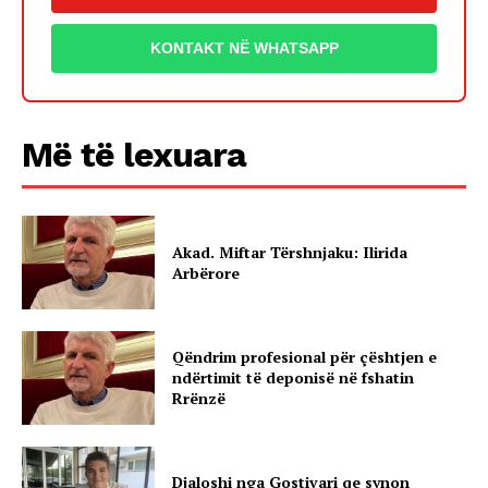
KONTAKT NË WHATSAPP
Më të lexuara
Akad. Miftar Tërshnjaku: Ilirida
Arbërore
Qëndrim profesional për çështjen e
ndërtimit të deponisë në fshatin
Rrënzë
Djaloshi nga Gostivari qe synon