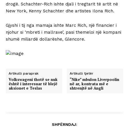
drogë. Schachter-Rich ishte djali i tregtarit të artit në
New York, Kenny Schachter dhe artistes Ilona Rich.
Gjyshi i tij nga mamaja ishte Marc Rich, një financier i
njohur si ‘mbreti i mallrave’, pasi themeloi një kompani
shumë miliardë dollarëshe, Glencore.
Artikulli paraprak
Artikulli tjetër
Volkswageni thotë se nuk
“Nike” mbulon Liverpoolin
është i interesuar të blejë
në ar, kontrata më e
aksionet e Teslas
shtrenjtë në Angli
SHPËRNDAJ: