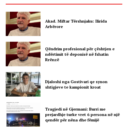
Akad. Miftar Tërshnjaku: Ilirida
Arbërore
Qëndrim profesional për çështjen e
ndërtimit të deponisë në fshatin
Rrënzë
Djaloshi nga Gostivari qe synon
shtigjeve te kampionit kroat
Tragjedi në Gjermani: Burri me
prejardhje turke vret 6 persona në një
qendër për nëna dhe fëmijë