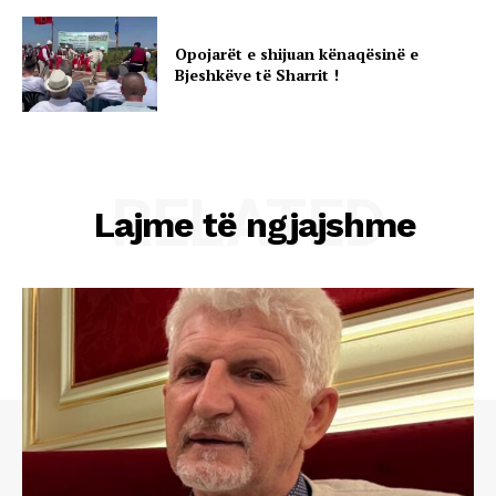
Opojarët e shijuan kënaqësinë e
Bjeshkëve të Sharrit !
RELATED
Lajme të ngjajshme