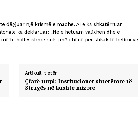
htë dëgjuar një krismë e madhe. Ai e ka shkatërruar
antonale ka deklaruar: „Ne e hetuam valixhen dhe e
 më të hollësishme nuk janë dhënë për shkak të hetimeve
Artikulli tjetër
t
Çfarë turpi: Institucionet shtetërore të
Strugës në kushte mizore