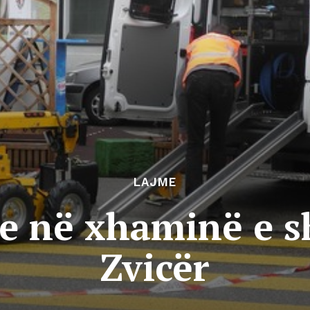
LAJME
e në xhaminë e s
Zvicër