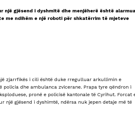
tur një gjësend i dyshmitë dhe menjëherë është alarmu
ate me ndihëm e një roboti për shkatërrim të mjeteve
ë zjarrfikës i cili është duke rregulluar arkullimin e
ë policia dhe ambulanca zvicerane. Prapa tyre qëndron i
sploduese, pronë e policisë kantonale të Cyrihut. Forcat 
ur një gjësend i dyshimtë, ndërsa nuk jepen detaje më të