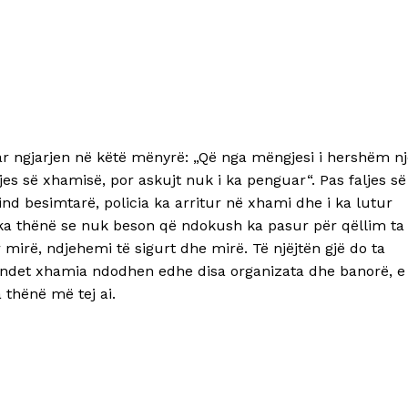
r ngjarjen në këtë mënyrë: „Që nga mëngjesi i hershëm nj
es së xhamisë, por askujt nuk i ka penguar“. Pas faljes së
ind besimtarë, policia ka arritur në xhami dhe i ka lutur
j ka thënë se nuk beson që ndokush ka pasur për qëllim ta
mirë, ndjehemi të sigurt dhe mirë. Të njëjtën gjë do ta
jendet xhamia ndodhen edhe disa organizata dhe banorë, e
 thënë më tej ai.