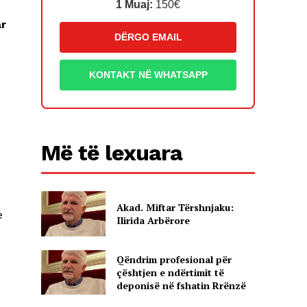
1 Muaj:
150€
ar
DËRGO EMAIL
KONTAKT NË WHATSAPP
Më të lexuara
Akad. Miftar Tërshnjaku:
e
Ilirida Arbërore
Qëndrim profesional për
çështjen e ndërtimit të
deponisë në fshatin Rrënzë