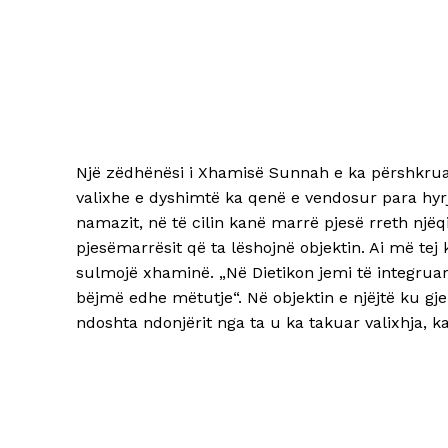
Një zëdhënësi i Xhamisë Sunnah e ka përshkrua
valixhe e dyshimtë ka qenë e vendosur para hyrj
namazit, në të cilin kanë marrë pjesë rreth njëq
pjesëmarrësit që ta lëshojnë objektin. Ai më te
sulmojë xhaminë. „Në Dietikon jemi të integruar 
bëjmë edhe mëtutje“. Në objektin e njëjtë ku g
ndoshta ndonjërit nga ta u ka takuar valixhja, ka