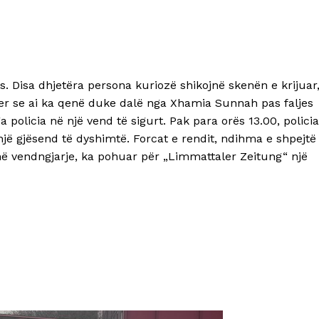
. Disa dhjetëra persona kuriozë shikojnë skenën e krijuar
fyer se ai ka qenë duke dalë nga Xhamia Sunnah pas faljes
olicia në një vend të sigurt. Pak para orës 13.00, policia
një gjësend të dyshimtë. Forcat e rendit, ndihma e shpejtë
 në vendngjarje, ka pohuar për „Limmattaler Zeitung“ një