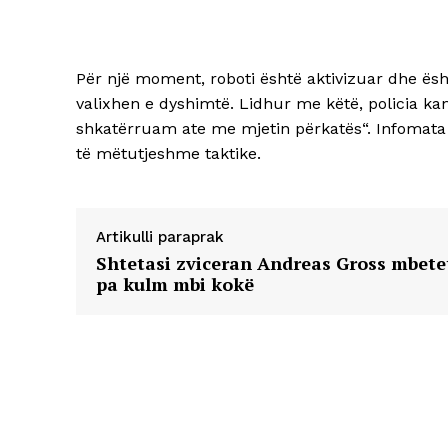
Për një moment, roboti është aktivizuar dhe ës
valixhen e dyshimtë. Lidhur me këtë, policia k
shkatërruam ate me mjetin përkatës“. Infomata
të mëtutjeshme taktike.
Artikulli paraprak
Shtetasi zviceran Andreas Gross mbete
pa kulm mbi kokë