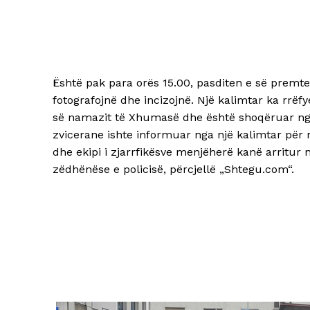
Është pak para orës 15.00, pasditen e së premtes
fotografojnë dhe incizojnë. Një kalimtar ka rrë
së namazit të Xhumasë dhe është shoqëruar nga p
zvicerane ishte informuar nga një kalimtar për 
dhe ekipi i zjarrfikësve menjëherë kanë arritur
zëdhënëse e policisë, përcjellë „Shtegu.com“.