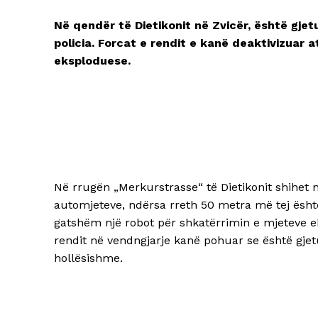
Në qendër të Dietikonit në Zvicër, është gje
policia. Forcat e rendit e kanë deaktivizuar 
eksploduese.
Në rrugën „Merkurstrasse“ të Dietikonit shihet nj
automjeteve, ndërsa rreth 50 metra më tej ësht
gatshëm një robot për shkatërrimin e mjeteve ek
rendit në vendngjarje kanë pohuar se është gjet
hollësishme.