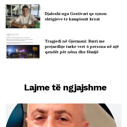
Djaloshi nga Gostivari qe synon
shtigjeve te kampionit kroat
Tragjedi në Gjermani: Burri me
prejardhje turke vret 6 persona në një
qendër për nëna dhe fëmijë
RELATED
Lajme të ngjajshme