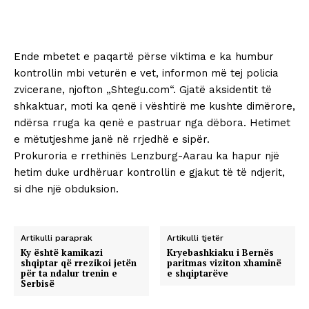
Ende mbetet e paqartë përse viktima e ka humbur
kontrollin mbi veturën e vet, informon më tej policia
zvicerane, njofton „Shtegu.com“. Gjatë aksidentit të
shkaktuar, moti ka qenë i vështirë me kushte dimërore,
ndërsa rruga ka qenë e pastruar nga dëbora. Hetimet
e mëtutjeshme janë në rrjedhë e sipër.
Prokuroria e rrethinës Lenzburg-Aarau ka hapur një
hetim duke urdhëruar kontrollin e gjakut të të ndjerit,
si dhe një obduksion.
Artikulli paraprak
Artikulli tjetër
Ky është kamikazi
Kryebashkiaku i Bernës
shqiptar që rrezikoi jetën
paritmas viziton xhaminë
për ta ndalur trenin e
e shqiptarëve
Serbisë