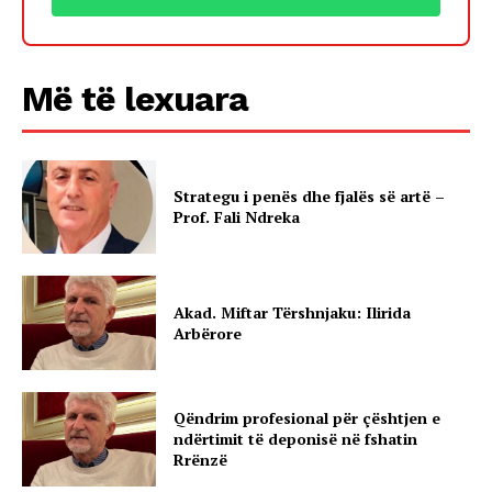
Më të lexuara
Strategu i penës dhe fjalës së artë –
Prof. Fali Ndreka
Akad. Miftar Tërshnjaku: Ilirida
Arbërore
Qëndrim profesional për çështjen e
ndërtimit të deponisë në fshatin
Rrënzë