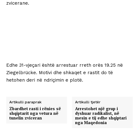
zvicerane.
Edhe 31-vjeçari është arrestuar rreth orës 19.25 në
Ziegelbrücke. Motivi dhe shkaqet e rastit do të
hetohen deri në ndriçimin e plotë.
Artikulli paraprak
Artikulli tjetër
Zbardhet rasti i rënies së
Arrestohet një grup i
shqiptarit nga vetura në
dyshuar radikalist, në
tunelin zviceran
mesin e tij edhe shqiptari
nga Maqedonia