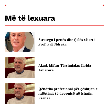
Më të lexuara
Strategu i penës dhe fjalës së artë –
Prof. Fali Ndreka
Akad. Miftar Tërshnjaku: Ilirida
Arbërore
Qëndrim profesional për çështjen e
ndërtimit të deponisë në fshatin
Rrënzë