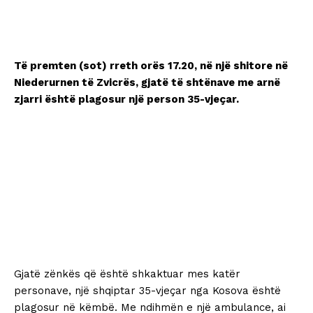
Të premten (sot) rreth orës 17.20, në një shitore në
Niederurnen të Zvicrës, gjatë të shtënave me arnë
zjarri është plagosur një person 35-vjeçar.
Gjatë zënkës që është shkaktuar mes katër
personave, një shqiptar 35-vjeçar nga Kosova është
plagosur në këmbë. Me ndihmën e një ambulance, ai