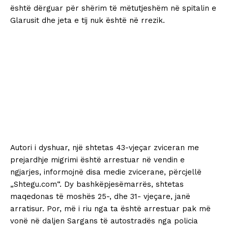
është dërguar për shërim të mëtutjeshëm në spitalin e
Glarusit dhe jeta e tij nuk është në rrezik.
Autori i dyshuar, një shtetas 43-vjeçar zviceran me
prejardhje migrimi është arrestuar në vendin e
ngjarjes, informojnë disa medie zvicerane, përcjellë
„Shtegu.com“. Dy bashkëpjesëmarrës, shtetas
maqedonas të moshës 25-, dhe 31- vjeçare, janë
arratisur. Por, më i riu nga ta është arrestuar pak më
vonë në daljen Sargans të autostradës nga policia