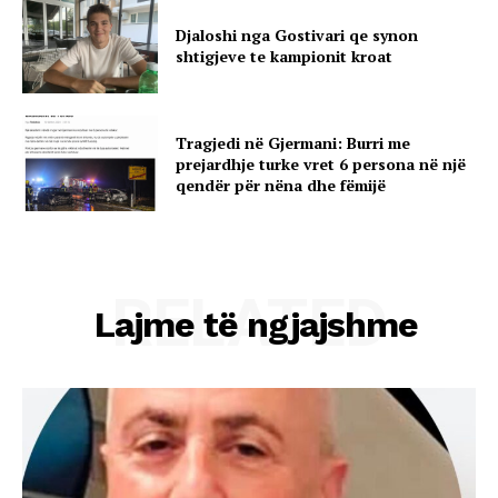
Djaloshi nga Gostivari qe synon
shtigjeve te kampionit kroat
Tragjedi në Gjermani: Burri me
prejardhje turke vret 6 persona në një
qendër për nëna dhe fëmijë
RELATED
Lajme të ngjajshme