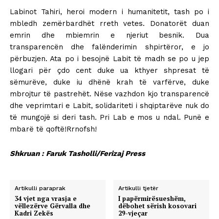
Labinot Tahiri, heroi modern i humanitetit, tash po i
mbledh zemërbardhët rreth vetes. Donatorët duan
emrin dhe mbiemrin e njeriut besnik. Dua
transparencën dhe falënderimin shpirtëror, e jo
përbuzjen. Ata po i besojnë Labit të madh se po u jep
llogari për çdo cent duke ua kthyer shpresat të
sëmurëve, duke iu dhënë krah të varfërve, duke
mbrojtur të pastrehët. Nëse vazhdon kjo transparencë
dhe veprimtari e Labit, solidariteti i shqiptarëve nuk do
të mungojë si deri tash. Pri Lab e mos u ndal. Punë e
mbarë të qoftë!Rrnofsh!
Shkruan : Faruk Tasholli/Ferizaj Press
Artikulli paraprak
Artikulli tjetër
34 vjet nga vrasja e
I papërmirësueshëm,
vëllezërve Gërvalla dhe
dëbohet sërish kosovari
Kadri Zekës
29-vjeçar