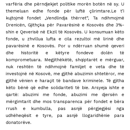
varfëria dhe përndjekjet politike morën botën në sy. U
themeluan edhe fonde për luftë çlirimtare.Le t’i
kujtojmë fondet „Vendlindja thërret“, Ta ndihmojmë
Drenicën, Gjithçka për Pavarësinë e Kosovës dhe 3%-
shin e Qeverisë në Ekzil të Kosovës. U konsumuan këto
fonde, u zhvillua lufta e cila rezultoi më lirinë dhe
pavarësinë e Kosovës. Por u ndërruan shumë qeveri
dhe historitë e këtyre fondeve dolën të
komprometuara. Megjithëkëtë, shqiptarët e mërguar,
nuk reshtën të ndihmojnë familjet e veta dhe të
investojnë në Kosovë, me gjithë abuzimin shtetëror, me
gjithë vënien e haraçit të bandave kriminele. Të gjitha
këto bënë që edhe solidariteti të bie. Arsyeja ishte e
qartë: abuzimi me fonde, abuzimi me djersën e
mërgimtarit dhe mos transparenca për fondet e bëra
rrush e kumbulla, pas asnjë përgjegjësi nga
udhëheqësit e tyre, pa asnjë llogaridhënie para
donatorëve.