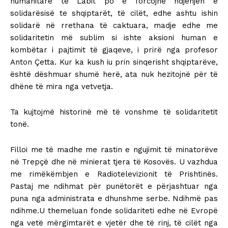
humanitare të Labit po e forcojnë ndjenjën e
solidarësisë te shqiptarët, të cilët, edhe ashtu ishin
solidarë në rrethana të caktuara, madje edhe me
solidaritetin më sublim si ishte aksioni human e
kombëtar i pajtimit të gjaqeve, i prirë nga profesor
Anton Çetta. Kur ka kush iu prin sinqerisht shqiptarëve,
është dëshmuar shumë herë, ata nuk hezitojnë për të
dhëne të mira nga vetvetja.
Ta kujtojmë historinë më të vonshme të solidaritetit
tonë.
Filloi me të madhe me rastin e ngujimit të minatorëve
në Trepçë dhe në minierat tjera të Kosovës. U vazhdua
me rimëkëmbjen e Radiotelevizionit të Prishtinës.
Pastaj me ndihmat për punëtorët e përjashtuar nga
puna nga administrata e dhunshme serbe. Ndihmë pas
ndihme.U themeluan fonde solidariteti edhe në Evropë
nga vetë mërgimtarët e vjetër dhe të rinj, të cilët nga