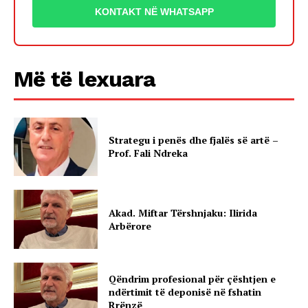
KONTAKT NË WHATSAPP
Më të lexuara
Strategu i penës dhe fjalës së artë –
Prof. Fali Ndreka
Akad. Miftar Tërshnjaku: Ilirida
Arbërore
Qëndrim profesional për çështjen e
ndërtimit të deponisë në fshatin
Rrënzë