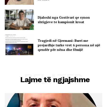
Djaloshi nga Gostivari qe synon
shtigjeve te kampionit kroat
Tragjedi në Gjermani: Burri me
prejardhje turke vret 6 persona në një
qendër për nëna dhe fëmijë
RELATED
Lajme të ngjajshme