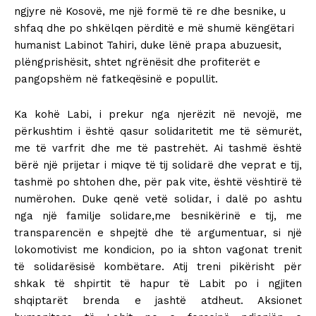
ngjyre në Kosovë, me një formë të re dhe besnike, u
shfaq dhe po shkëlqen përditë e më shumë këngëtari
humanist Labinot Tahiri, duke lënë prapa abuzuesit,
plëngprishësit, shtet ngrënësit dhe profiterët e
pangopshëm në fatkeqësinë e popullit.
Ka kohë Labi, i prekur nga njerëzit në nevojë, me
përkushtim i është qasur solidaritetit me të sëmurët,
me të varfrit dhe me të pastrehët. Ai tashmë është
bërë një prijetar i miqve të tij solidarë dhe veprat e tij,
tashmë po shtohen dhe, për pak vite, është vështirë të
numërohen. Duke qenë vetë solidar, i dalë po ashtu
nga një familje solidare,me besnikërinë e tij, me
transparencën e shpejtë dhe të argumentuar, si një
lokomotivist me kondicion, po ia shton vagonat trenit
të solidarësisë kombëtare. Atij treni pikërisht për
shkak të shpirtit të hapur të Labit po i ngjiten
shqiptarët brenda e jashtë atdheut. Aksionet