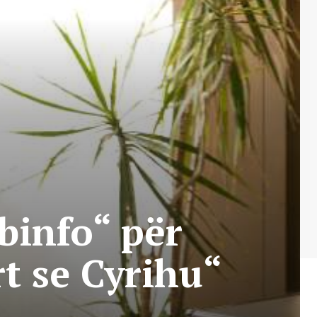
lbinfo“ për
rt se Cyrihu“