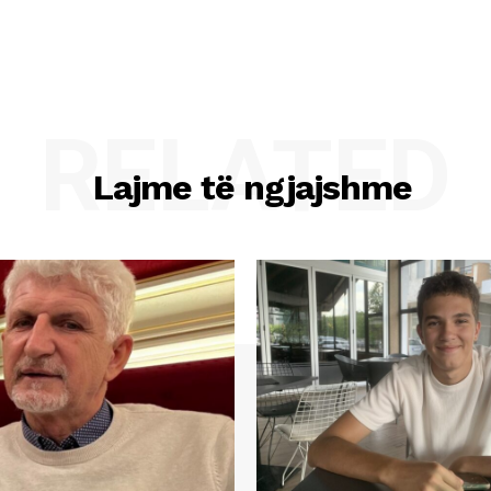
RELATED
Lajme të ngjajshme