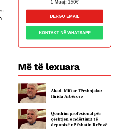
1 Muaj:
150€
ni
DËRGO EMAIL
n
KONTAKT NË WHATSAPP
Më të lexuara
Akad. Miftar Tërshnjaku:
Ilirida Arbërore
Qëndrim profesional për
çështjen e ndërtimit të
deponisë në fshatin Rrënzë