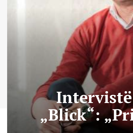
Intervistë
„Blick“: „Pr