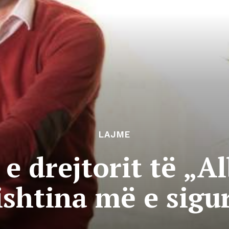
LAJME
 e drejtorit të „A
ishtina më e sigu