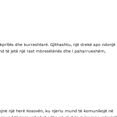
ikpritës dhe kurreshtarë. Gjithashtu, një drekë apo ndonjë
und të jetë një rast mbresëlënës dhe i paharrueshëm,
itojnë një herë Kosovën, ku njeriu mund të komunikojë në