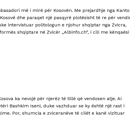
basadori më i mirë për Kosovën. Me prejardhje nga Kanto
 Kosovë dhe paraqet një pasqyrë plotësisht të re për vendi
uke intervistuar politologun e njohur shqiptar nga Zvicra,
formës shqiptare në Zvicër „Albinfo.ch“, i cili me kënqaësi
osova ka nevojë për njerëz të tillë që vendosen atje. Ai
tëri Bashkim Iseni, duke vazhduar se ky është një rast i
ime. Por, shumcia e zviceranëve të cilët e kanë vizituar