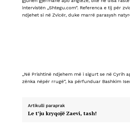
gjuhën gjermane apo angleze, bile në disa rast
intervistën „Shtegu.com“. Referenca e tij për zv
ndjehet si në Zvicër, duke marrë parasysh natyr
„Në Prishtinë ndjehem më i sigurt se në Cyrih 
zënka nëpër rrugë“, ka përfunduar Bashkim Isen
Artikulli paraprak
Le t’ju kryqojë Zaevi, tash!