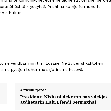
e mund të komunikohet edhe në gjuhën zvicerane, përcjel
iceranët është kryeqyteti, Prishtina ku njeriu mund të
ën e bukur.
apo në vendbanimin tim, Lozanë. Në Zvicër shkaktohen
i, në pyetjen lidhur me sigurinë në Kosovë.
Artikulli tjetër
Presidenti Nishani dekoron pas vdekjes
atdhetarin Haki Efendi Sermaxhaj