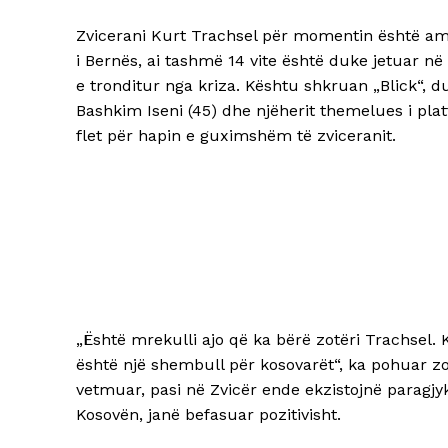
Zvicerani Kurt Trachsel për momentin është am
i Bernës, ai tashmë 14 vite është duke jetuar në
e tronditur nga kriza. Kështu shkruan „Blick“, d
Bashkim Iseni (45) dhe njëherit themelues i plat
flet për hapin e guximshëm të zviceranit.
„Është mrekulli ajo që ka bërë zotëri Trachsel. K
është një shembull për kosovarët“, ka pohuar zo
vetmuar, pasi në Zvicër ende ekzistojnë paragjyk
Kosovën, janë befasuar pozitivisht.