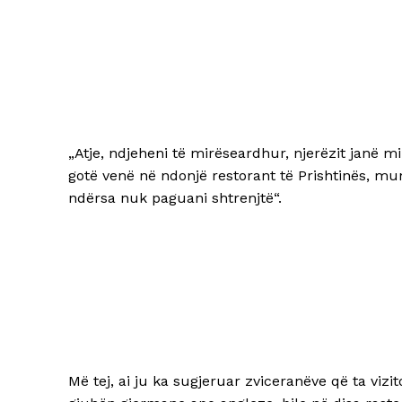
„Atje, ndjeheni të mirëseardhur, njerëzit janë m
gotë venë në ndonjë restorant të Prishtinës, m
ndërsa nuk paguani shtrenjtë“.
Më tej, ai ju ka sugjeruar zviceranëve që ta viz