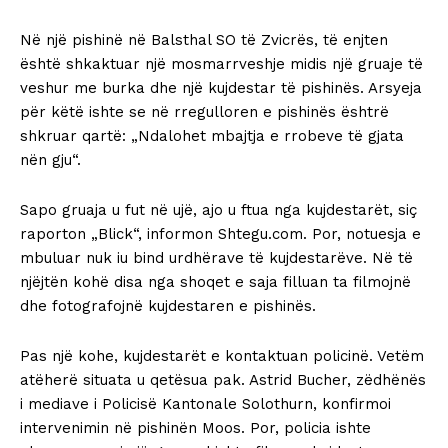
Në një pishinë në Balsthal SO të Zvicrës, të enjten
është shkaktuar një mosmarrveshje midis një gruaje të
veshur me burka dhe një kujdestar të pishinës. Arsyeja
për këtë ishte se në rregulloren e pishinës ështrë
shkruar qartë: „Ndalohet mbajtja e rrobeve të gjata
nën gju“.
Sapo gruaja u fut në ujë, ajo u ftua nga kujdestarët, siç
raporton „Blick“, informon Shtegu.com. Por, notuesja e
mbuluar nuk iu bind urdhërave të kujdestarëve. Në të
njëjtën kohë disa nga shoqet e saja filluan ta filmojnë
dhe fotografojnë kujdestaren e pishinës.
Pas një kohe, kujdestarët e kontaktuan policinë. Vetëm
atëherë situata u qetësua pak. Astrid Bucher, zëdhënës
i mediave i Policisë Kantonale Solothurn, konfirmoi
intervenimin në pishinën Moos. Por, policia ishte