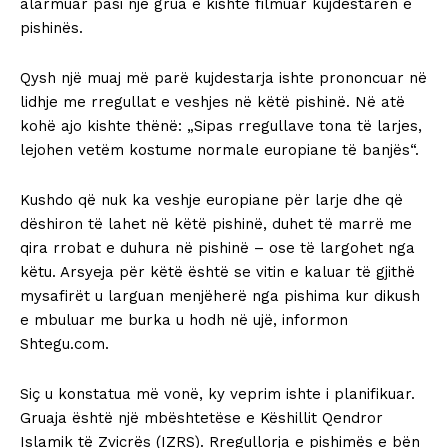
alarmuar pasi një grua e kishte filmuar kujdestaren e
pishinës.
Qysh një muaj më parë kujdestarja ishte prononcuar në
lidhje me rregullat e veshjes në këtë pishinë. Në atë
kohë ajo kishte thënë: „Sipas rregullave tona të larjes,
lejohen vetëm kostume normale europiane të banjës“.
Kushdo që nuk ka veshje europiane për larje dhe që
dëshiron të lahet në këtë pishinë, duhet të marrë me
qira rrobat e duhura në pishinë – ose të largohet nga
këtu. Arsyeja për këtë është se vitin e kaluar të gjithë
mysafirët u larguan menjëherë nga pishima kur dikush
e mbuluar me burka u hodh në ujë, informon
Shtegu.com.
Siç u konstatua më vonë, ky veprim ishte i planifikuar.
Gruaja është një mbështetëse e Këshillit Qendror
Islamik të Zvicrës (IZRS). Rregullorja e pishimës e bën