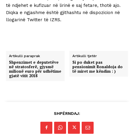
të ndjehet e kufizuar në lirinë e saj fetare, thotë ajo.
Diqka e ngjashme është gjithashtu në dispozicion në
llogarinë Twitter të IZRS.
Artikulli paraprak
Artikulli tjetër
Shpenzimet e deputetëve
Si po duket pas
në stratosferë, gjysmë
pensionimit Ronaldoja do
milionë euro për udhëtime
të miret me këndim : )
gjatë vitit 2018
SHPËRNDAJ: