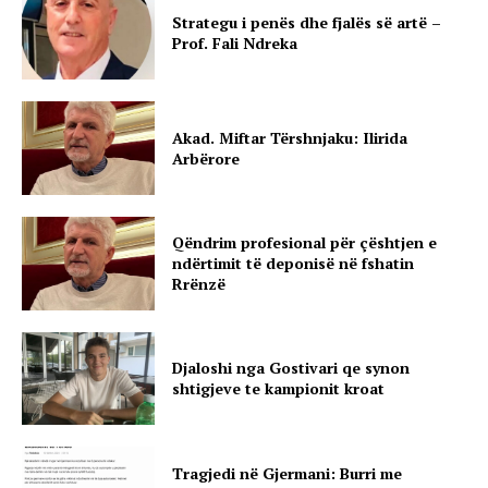
Strategu i penës dhe fjalës së artë –
Prof. Fali Ndreka
Akad. Miftar Tërshnjaku: Ilirida
Arbërore
Qëndrim profesional për çështjen e
ndërtimit të deponisë në fshatin
Rrënzë
Djaloshi nga Gostivari qe synon
shtigjeve te kampionit kroat
Tragjedi në Gjermani: Burri me