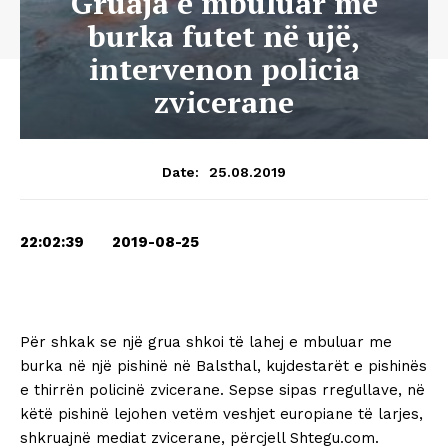
Gruaja e mbuluar me
burka futet në ujë,
intervenon policia
zvicerane
25.08.2019
Date:
22:02:39 2019-08-25
Për shkak se një grua shkoi të lahej e mbuluar me
burka në një pishinë në Balsthal, kujdestarët e pishinës
e thirrën policinë zvicerane. Sepse sipas rregullave, në
këtë pishinë lejohen vetëm veshjet europiane të larjes,
shkruajnë mediat zvicerane, përcjell Shtegu.com.