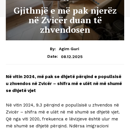
Gjithnjë e më pak njerëz
në Zvicër duan të
zhvendosen
By:
Agim Guri
08.12.2025
Date:
Në vitin 2024, më pak se dhjetë përqind e popullsisë
u zhvendos në Zvicër – shifra më e ulët në më shumë
se dhjetë vjet
Në vitin 2024, 9.3 përqind e popullsisë u zhvendos në
Zvicër – shifra më e ulët në më shumë se dhjetë vjet.
Që nga viti 2020, frekuenca e lëvizjeve është ulur me
më shumë se dhjetë përqind. Ndërsa imigracioni