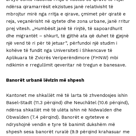
ndërsa qiramarrësit ekzistues janë relativisht të
mbrojtur mirë nga rritja e qirave, çmimet për qiratë e
reja, veçanërisht në qytete dhe zona urbane, janë rritur
prej vitesh. „Humbësit janë të rinjtë, të sapoardhurit
dhe migrantët – shkurt, të gjithë ata që duhet të gjejnë
një vend të ri për të jetuar“, përfundoi një studim i
kohëve të fundit nga Universiteti i Shkencave të
Aplikuara të Zvicrës Veriperëndimore (FHNW) mbi
ndikimin e rregullimit qeveritar në tregun e banesave.
Banorët urbanë lëvizin më shpesh
Kantonet me shkallët më të larta të zhvendosjes ishin
Basel-Stadt (11.3 përqind) dhe Neuchâtel (10.6 përqind),
ndërsa shkallët më të ulëta ishin në Nidwalden dhe
Obwalden (7.4 përqind). Banorët e qyteteve e
ndryshojnë vendin e tyre të banimit dukshëm më
shpesh sesa banorët ruralë (9.9 përqind krahasuar me