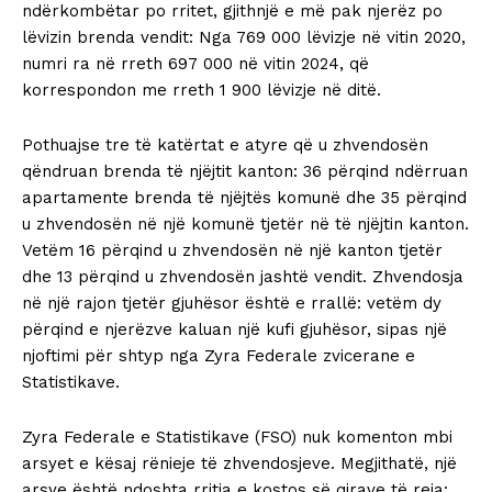
ndërkombëtar po rritet, gjithnjë e më pak njerëz po
lëvizin brenda vendit: Nga 769 000 lëvizje në vitin 2020,
numri ra në rreth 697 000 në vitin 2024, që
korrespondon me rreth 1 900 lëvizje në ditë.
Pothuajse tre të katërtat e atyre që u zhvendosën
qëndruan brenda të njëjtit kanton: 36 përqind ndërruan
apartamente brenda të njëjtës komunë dhe 35 përqind
u zhvendosën në një komunë tjetër në të njëjtin kanton.
Vetëm 16 përqind u zhvendosën në një kanton tjetër
dhe 13 përqind u zhvendosën jashtë vendit. Zhvendosja
në një rajon tjetër gjuhësor është e rrallë: vetëm dy
përqind e njerëzve kaluan një kufi gjuhësor, sipas një
njoftimi për shtyp nga Zyra Federale zvicerane e
Statistikave.
Zyra Federale e Statistikave (FSO) nuk komenton mbi
arsyet e kësaj rënieje të zhvendosjeve. Megjithatë, një
arsye është ndoshta rritja e kostos së qirave të reja: