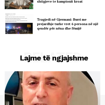
shtigjeve te kampionit kroat
Tragjedi në Gjermani: Burri me
prejardhje turke vret 6 persona në një
qendër për nëna dhe fëmijë
RELATED
Lajme të ngjajshme