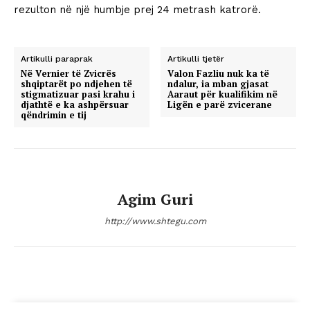
rezulton në një humbje prej 24 metrash katrorë.
Artikulli paraprak
Artikulli tjetër
Në Vernier të Zvicrës
Valon Fazliu nuk ka të
shqiptarët po ndjehen të
ndalur, ia mban gjasat
stigmatizuar pasi krahu i
Aaraut për kualifikim në
djathtë e ka ashpërsuar
Ligën e parë zvicerane
qëndrimin e tij
Agim Guri
http://www.shtegu.com