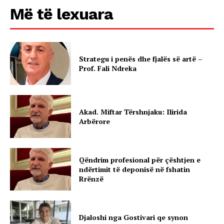
Më të lexuara
Strategu i penës dhe fjalës së artë –
Prof. Fali Ndreka
Akad. Miftar Tërshnjaku: Ilirida
Arbërore
Qëndrim profesional për çështjen e
ndërtimit të deponisë në fshatin
Rrënzë
Djaloshi nga Gostivari qe synon