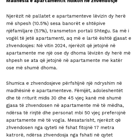
Madhësia e apartamentit ndikon në zhvendosje
Njerëzit në pallatet e apartamenteve lëvizin dy herë
më shpesh (10.5%) sesa banorët e shtëpive
njëfamiljare (5.1%), transmeton portali Shtegu. Sa më i
vogël të jetë apartamenti, aq më e lartë është gjasat e
zhvendosjes: Në vitin 2024, njerëzit që jetojnë në
apartamente me një ose dy dhoma lëvizën dy herë më
shpesh se ata që jetojnë në apartamente me katër
ose më shumë dhoma.
Shumica e zhvendosjeve përfshijnë një ndryshim në
madhësinë e apartamenteve. Fëmijët, adoleshentët
dhe të rriturit midis 30 dhe 45 vjeç kanë më shumë
gjasa të zhvendosen në apartamente më të mëdha,
ndërsa të rinjtë dhe personat mbi 50 vjeç preferojnë
apartamente më të vogla. Mesatarisht, njerëzit që
zhvendosen nga qyteti në fshat fitojnë 17 metra
katrorë, ndërsa zhvendosja nga fshati në qytet