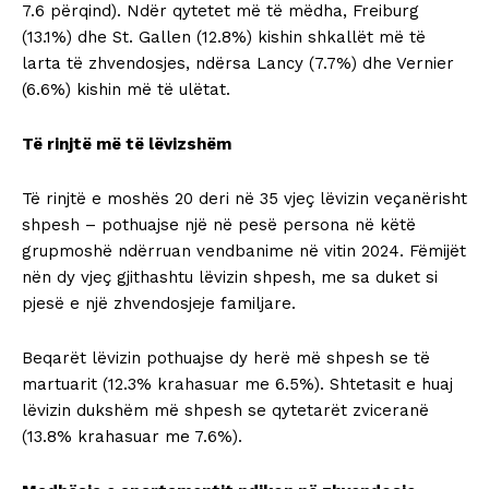
7.6 përqind). Ndër qytetet më të mëdha, Freiburg
(13.1%) dhe St. Gallen (12.8%) kishin shkallët më të
larta të zhvendosjes, ndërsa Lancy (7.7%) dhe Vernier
(6.6%) kishin më të ulëtat.
Të rinjtë më të lëvizshëm
Të rinjtë e moshës 20 deri në 35 vjeç lëvizin veçanërisht
shpesh – pothuajse një në pesë persona në këtë
grupmoshë ndërruan vendbanime në vitin 2024. Fëmijët
nën dy vjeç gjithashtu lëvizin shpesh, me sa duket si
pjesë e një zhvendosjeje familjare.
Beqarët lëvizin pothuajse dy herë më shpesh se të
martuarit (12.3% krahasuar me 6.5%). Shtetasit e huaj
lëvizin dukshëm më shpesh se qytetarët zviceranë
(13.8% krahasuar me 7.6%).