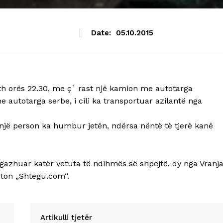
Date:
05.10.2015
eth orës 22.30, me ç` rast një kamion me autotarga
utotarga serbe, i cili ka transportuar azilantë nga
 një person ka humbur jetën, ndërsa nëntë të tjerë kanë
gazhuar katër vetuta të ndihmës së shpejtë, dy nga Vranj
eton „Shtegu.com“.
Artikulli tjetër