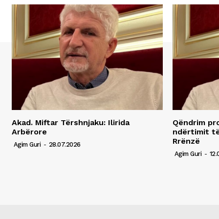
Akad. Miftar Tërshnjaku: Ilirida
Qëndrim pro
Arbërore
ndërtimit t
Rrënzë
Agim Guri
-
28.07.2026
Agim Guri
-
12.