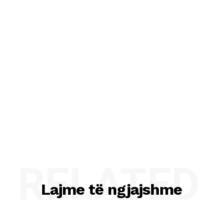
RELATED
Lajme të ngjajshme