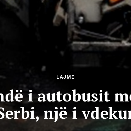
LAJME
ndë i autobusit m
Serbi, një i vdeku