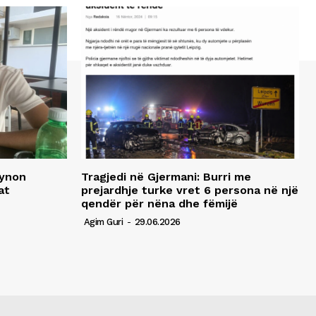
synon
Tragjedi në Gjermani: Burri me
at
prejardhje turke vret 6 persona në një
qendër për nëna dhe fëmijë
Agim Guri
-
29.06.2026