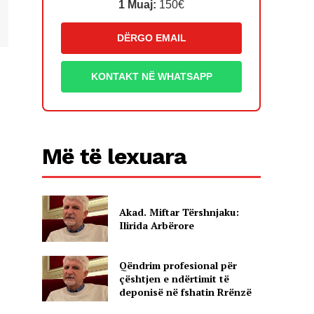
1 Muaj:
150€
DËRGO EMAIL
KONTAKT NË WHATSAPP
Më të lexuara
Akad. Miftar Tërshnjaku:
Ilirida Arbërore
Qëndrim profesional për
çështjen e ndërtimit të
deponisë në fshatin Rrënzë