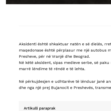
Aksidenti është shkaktuar natën e së dielës, rr
maqedonase është përplasur me një autobus me a
Presheve, për në Vranjë dhe Beograd.
Në këtë aksident, sipas medieve serbe, së paku
marrë lëndime të rëndë e të lehta.
Në përkujdesjen e udhtarëve të lënduar janë an
dhe nga një prej Bujanocit e Preshevës, transm
Artikulli paraprak