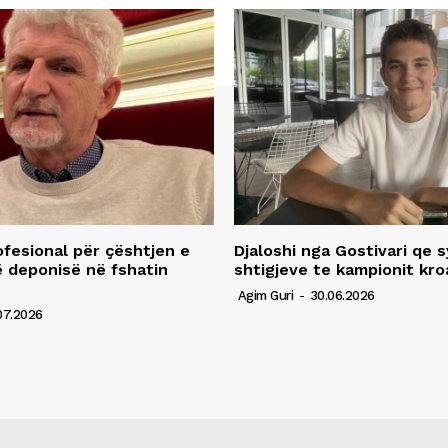
fesional për çështjen e
Djaloshi nga Gostivari qe 
ë deponisë në fshatin
shtigjeve te kampionit kro
Agim Guri
-
30.06.2026
07.2026