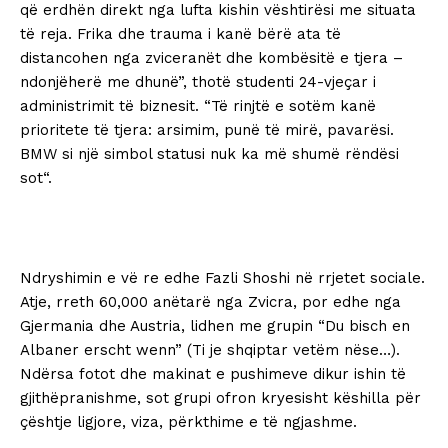
që erdhën direkt nga lufta kishin vështirësi me situata
të reja. Frika dhe trauma i kanë bërë ata të
distancohen nga zviceranët dhe kombësitë e tjera –
ndonjëherë me dhunë”, thotë studenti 24-vjeçar i
administrimit të biznesit. “Të rinjtë e sotëm kanë
prioritete të tjera: arsimim, punë të mirë, pavarësi.
BMW si një simbol statusi nuk ka më shumë rëndësi
sot“.
Ndryshimin e vë re edhe Fazli Shoshi në rrjetet sociale.
Atje, rreth 60,000 anëtarë nga Zvicra, por edhe nga
Gjermania dhe Austria, lidhen me grupin “Du bisch en
Albaner erscht wenn” (Ti je shqiptar vetëm nëse…).
Ndërsa fotot dhe makinat e pushimeve dikur ishin të
gjithëpranishme, sot grupi ofron kryesisht këshilla për
çështje ligjore, viza, përkthime e të ngjashme.