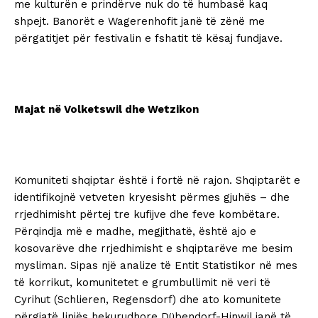
me kulturën e prindërve nuk do të humbasë kaq
shpejt. Banorët e Wagerenhofit janë të zënë me
përgatitjet për festivalin e fshatit të kësaj fundjave.
Majat në Volketswil dhe Wetzikon
Komuniteti shqiptar është i fortë në rajon. Shqiptarët e
identifikojnë vetveten kryesisht përmes gjuhës – dhe
rrjedhimisht përtej tre kufijve dhe feve kombëtare.
Përqindja më e madhe, megjithatë, është ajo e
kosovarëve dhe rrjedhimisht e shqiptarëve me besim
mysliman. Sipas një analize të Entit Statistikor në mes
të korrikut, komunitetet e grumbullimit në veri të
Cyrihut (Schlieren, Regensdorf) dhe ato komunitete
përgjatë linjës hekurudhore Dübendorf-Hinwil janë të