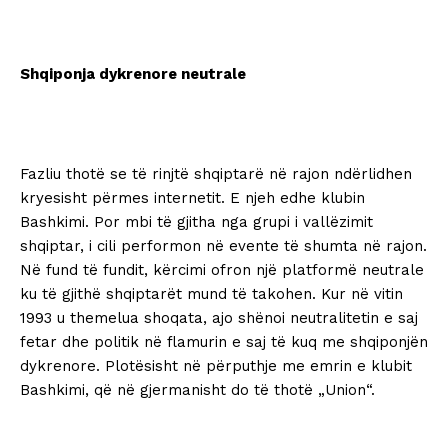
Shqiponja dykrenore neutrale
Fazliu thotë se të rinjtë shqiptarë në rajon ndërlidhen
kryesisht përmes internetit. E njeh edhe klubin
Bashkimi. Por mbi të gjitha nga grupi i vallëzimit
shqiptar, i cili performon në evente të shumta në rajon.
Në fund të fundit, kërcimi ofron një platformë neutrale
ku të gjithë shqiptarët mund të takohen. Kur në vitin
1993 u themelua shoqata, ajo shënoi neutralitetin e saj
fetar dhe politik në flamurin e saj të kuq me shqiponjën
dykrenore. Plotësisht në përputhje me emrin e klubit
Bashkimi, që në gjermanisht do të thotë „Union“.