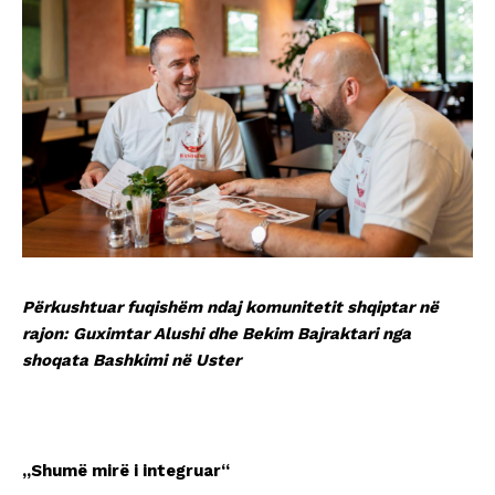
Përkushtuar fuqishëm ndaj komunitetit shqiptar në
rajon: Guximtar Alushi dhe Bekim Bajraktari nga
shoqata Bashkimi në Uster
„Shumë mirë i integruar“