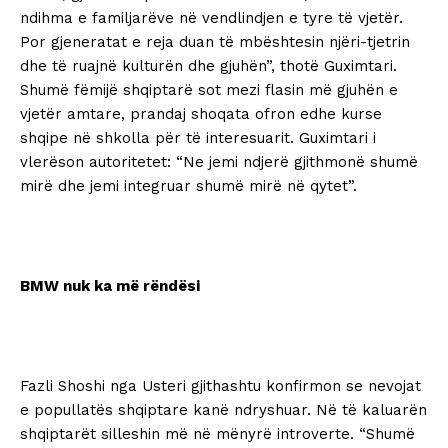
ndihma e familjarëve në vendlindjen e tyre të vjetër.
Por gjeneratat e reja duan të mbështesin njëri-tjetrin
dhe të ruajnë kulturën dhe gjuhën”, thotë Guximtari.
Shumë fëmijë shqiptarë sot mezi flasin më gjuhën e
vjetër amtare, prandaj shoqata ofron edhe kurse
shqipe në shkolla për të interesuarit. Guximtari i
vlerëson autoritetet: “Ne jemi ndjerë gjithmonë shumë
mirë dhe jemi integruar shumë mirë në qytet”.
BMW nuk ka më rëndësi
Fazli Shoshi nga Usteri gjithashtu konfirmon se nevojat
e popullatës shqiptare kanë ndryshuar. Në të kaluarën
shqiptarët silleshin më në mënyrë introverte. “Shumë