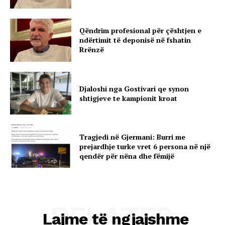
Qëndrim profesional për çështjen e
ndërtimit të deponisë në fshatin
Rrënzë
Djaloshi nga Gostivari qe synon
shtigjeve te kampionit kroat
Tragjedi në Gjermani: Burri me
prejardhje turke vret 6 persona në një
qendër për nëna dhe fëmijë
RELATED
Lajme të ngjajshme