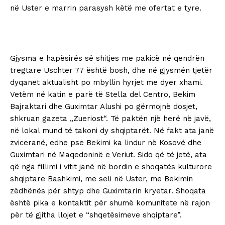
në Uster e marrin parasysh këtë me ofertat e tyre.
Gjysma e hapësirës së shitjes me pakicë në qendrën
tregtare Uschter 77 është bosh, dhe në gjysmën tjetër
dyqanet aktualisht po mbyllin hyrjet me dyer xhami.
Vetëm në katin e parë të Stella del Centro, Bekim
Bajraktari dhe Guximtar Alushi po gërmojnë dosjet,
shkruan gazeta „Zueriost“. Të paktën një herë në javë,
në lokal mund të takoni dy shqiptarët. Në fakt ata janë
zviceranë, edhe pse Bekimi ka lindur në Kosovë dhe
Guximtari në Maqedoninë e Veriut. Sido që të jetë, ata
që nga fillimi i vitit janë në bordin e shoqatës kulturore
shqiptare Bashkimi, me seli në Uster, me Bekimin
zëdhënës për shtyp dhe Guximtarin kryetar. Shoqata
është pika e kontaktit për shumë komunitete në rajon
për të gjitha llojet e “shqetësimeve shqiptare”.