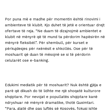
Por puna më e madhe për momentin është rinovimi i
ambienteve të klubit. Kjo duhet të jetë e orientuar drejt
ofertave të reja. “Ne duam të dizajnojmë ambientet e
klubit në mënyrë që të mund ta përdorim hapësirën në
mënyrë fleksibël”. Për shembull, për kurset e
përkujdesjes për nxënësit e shkollës. Ose për të
moshuarit që duan të mësojnë se si të përdorin
celularët ose e-banking.
Edukimi mediatik për të moshuarit? Nuk është gjëja e
parë që dikush do të lidhte me një shoqatë kulturore
shqiptare. Por nevojat e popullatës shqiptare kanë
ndryshuar në mënyrë dramatike, thotë Guximtari.
“Para, gjatë dhe pas luftës së Kosovës, fokusi ishte