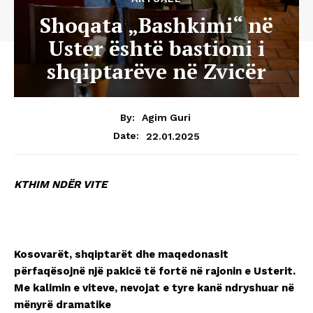
Shoqata „Bashkimi“ në
Uster është bastioni i
shqiptarëve në Zvicër
By:
Agim Guri
22.01.2025
Date:
KTHIM NDËR VITE
Kosovarët, shqiptarët dhe maqedonasit
përfaqësojnë një pakicë të fortë në rajonin e Usterit.
Me kalimin e viteve, nevojat e tyre kanë ndryshuar në
mënyrë dramatike