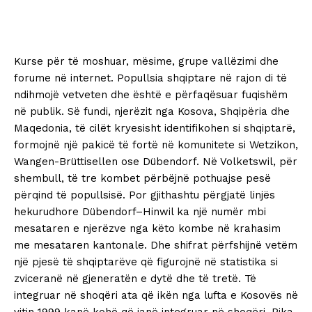
Kurse për të moshuar, mësime, grupe vallëzimi dhe
forume në internet. Popullsia shqiptare në rajon di të
ndihmojë vetveten dhe është e përfaqësuar fuqishëm
në publik. Së fundi, njerëzit nga Kosova, Shqipëria dhe
Maqedonia, të cilët kryesisht identifikohen si shqiptarë,
formojnë një pakicë të fortë në komunitete si Wetzikon,
Wangen-Brüttisellen ose Dübendorf. Në Volketswil, për
shembull, të tre kombet përbëjnë pothuajse pesë
përqind të popullsisë. Por gjithashtu përgjatë linjës
hekurudhore Dübendorf–Hinwil ka një numër mbi
mesataren e njerëzve nga këto kombe në krahasim
me mesataren kantonale. Dhe shifrat përfshijnë vetëm
një pjesë të shqiptarëve që figurojnë në statistika si
zviceranë në gjeneratën e dytë dhe të tretë. Të
integruar në shoqëri ata që ikën nga lufta e Kosovës në