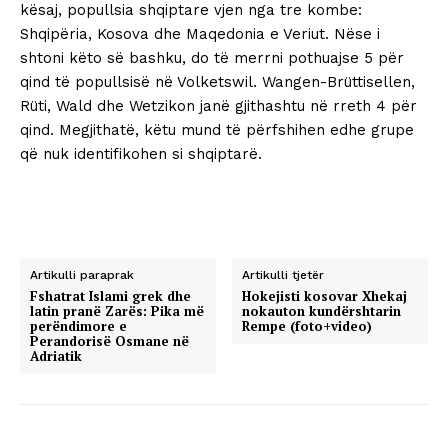
kësaj, popullsia shqiptare vjen nga tre kombe:
Shqipëria, Kosova dhe Maqedonia e Veriut. Nëse i
shtoni këto së bashku, do të merrni pothuajse 5 për
qind të popullsisë në Volketswil. Wangen-Brüttisellen,
Rüti, Wald dhe Wetzikon janë gjithashtu në rreth 4 për
qind. Megjithatë, këtu mund të përfshihen edhe grupe
që nuk identifikohen si shqiptarë.
Artikulli paraprak
Artikulli tjetër
Fshatrat Islami grek dhe
Hokejisti kosovar Xhekaj
latin pranë Zarës: Pika më
nokauton kundërshtarin
perëndimore e
Rempe (foto+video)
Perandorisë Osmane në
Adriatik