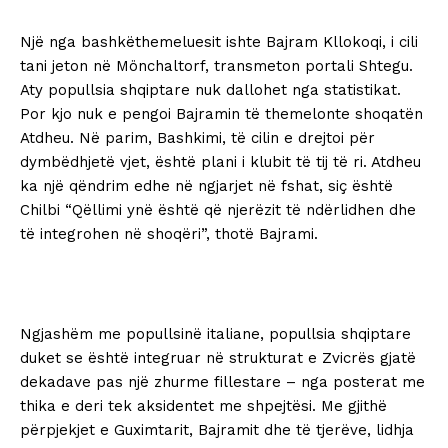
Një nga bashkëthemeluesit ishte Bajram Kllokoqi, i cili
tani jeton në Mönchaltorf, transmeton portali Shtegu.
Aty popullsia shqiptare nuk dallohet nga statistikat.
Por kjo nuk e pengoi Bajramin të themelonte shoqatën
Atdheu. Në parim, Bashkimi, të cilin e drejtoi për
dymbëdhjetë vjet, është plani i klubit të tij të ri. Atdheu
ka një qëndrim edhe në ngjarjet në fshat, siç është
Chilbi “Qëllimi ynë është që njerëzit të ndërlidhen dhe
të integrohen në shoqëri”, thotë Bajrami.
Ngjashëm me popullsinë italiane, popullsia shqiptare
duket se është integruar në strukturat e Zvicrës gjatë
dekadave pas një zhurme fillestare – nga posterat me
thika e deri tek aksidentet me shpejtësi. Me gjithë
përpjekjet e Guximtarit, Bajramit dhe të tjerëve, lidhja