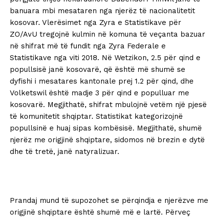
banuara mbi mesataren nga njerëz të nacionalitetit
kosovar. Vlerësimet nga Zyra e Statistikave për
ZO/AvU tregojnë kulmin në komuna të veçanta bazuar
në shifrat më të fundit nga Zyra Federale e
Statistikave nga viti 2018. Në Wetzikon, 2.5 për qind e
popullsisë janë kosovarë, që është më shumë se
dyfishi i mesatares kantonale prej 1.2 për qind, dhe
Volketswil është madje 3 për qind e populluar me
kosovarë. Megjithatë, shifrat mbulojnë vetëm një pjesë
të komunitetit shqiptar. Statistikat kategorizojnë
popullsinë e huaj sipas kombësisë. Megjithatë, shumë
njerëz me origjinë shqiptare, sidomos në brezin e dytë
dhe të tretë, janë natyralizuar.
Prandaj mund të supozohet se përqindja e njerëzve me
origjinë shqiptare është shumë më e lartë. Përveç