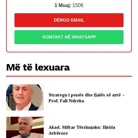
1 Muaj:
150€
DËRGO EMAIL
KONTAKT NË WHATSAPP
Më të lexuara
Strategu i penës dhe fjalës së artë –
Prof. Fali Ndreka
Akad. Miftar Tërshnjaku: Ilirida
Arbërore