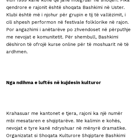
vitin 1999 kanë kohë që janë integruar në shoqëri. Pika
qendrore e rajonit është shoqata Bashkimi në Uster.
Klubi është më i njohur për grupin e tij të vallëzimit, i
cili shpesh performon në festivale folklorike në rajon.
Por angazhimi i anëtarëve po zhvendoset në përputhje
me nevojat e komunitetit. Për shembull, Bashkimi
dëshiron të ofrojë kurse online për të moshuarit në të
ardhmen.
Nga ndihma e luftës në kujdesin kulturor
Krahasuar me kantonet e tjera, rajoni ka një numër
mbi mesataren e shqiptarëve. Me kalimin e kohës,
nevojat e tyre kanë ndryshuar në mënyrë dramatike.
Organizatat si Shoqata Kulturore Shqiptare Bashkimi