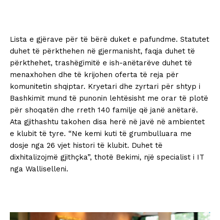
Lista e gjërave për të bërë duket e pafundme. Statutet
duhet të përkthehen në gjermanisht, faqja duhet të
përkthehet, trashëgimitë e ish-anëtarëve duhet të
menaxhohen dhe të krijohen oferta të reja për
komunitetin shqiptar. Kryetari dhe zyrtari për shtyp i
Bashkimit mund të punonin lehtësisht me orar të plotë
për shoqatën dhe rreth 140 familje që janë anëtarë.
Ata gjithashtu takohen disa herë në javë në ambientet
e klubit të tyre. “Ne kemi kuti të grumbulluara me
dosje nga 26 vjet histori të klubit. Duhet të
dixhitalizojmë gjithçka”, thotë Bekimi, një specialist i IT
nga Walliselleni.