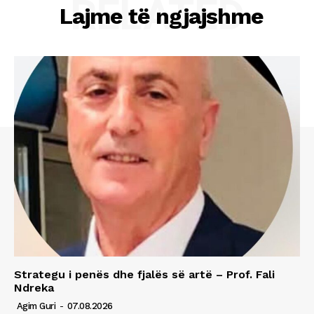
RELATED
Lajme të ngjajshme
Strategu i penës dhe fjalës së artë – Prof. Fali
Ndreka
Agim Guri
-
07.08.2026