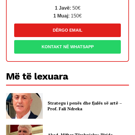
1 Javë:
50€
1 Muaj:
150€
DËRGO EMAIL
KONTAKT NË WHATSAPP
Më të lexuara
Strategu i penës dhe fjalës së artë –
Prof. Fali Ndreka
Akad. Miftar Tërshnjaku: Ilirida