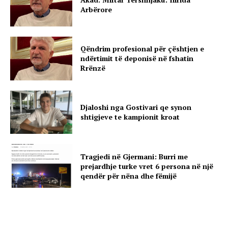
Arbërore
Qëndrim profesional për çështjen e
ndërtimit të deponisë në fshatin
Rrënzë
Djaloshi nga Gostivari qe synon
shtigjeve te kampionit kroat
Tragjedi në Gjermani: Burri me
prejardhje turke vret 6 persona në një
qendër për nëna dhe fëmijë