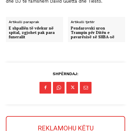
dhe DJ të famshëm David Guetta dhe Tiesto.
Artikulli paraprak
Artikulli tjetër
E shpallën të vdekur në
Pendarovski uron
spital, zgjohet pak para
Trampin për Ditën e
funeralit
pavarësisë së SHBA-së
SHPËRNDAJ:
REKLAMOHU KËTU