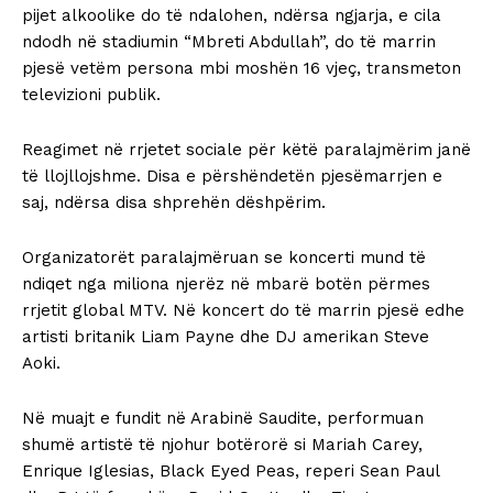
pijet alkoolike do të ndalohen, ndërsa ngjarja, e cila
ndodh në stadiumin “Mbreti Abdullah”, do të marrin
pjesë vetëm persona mbi moshën 16 vjeç, transmeton
televizioni publik.
Reagimet në rrjetet sociale për këtë paralajmërim janë
të llojllojshme. Disa e përshëndetën pjesëmarrjen e
saj, ndërsa disa shprehën dëshpërim.
Organizatorët paralajmëruan se koncerti mund të
ndiqet nga miliona njerëz në mbarë botën përmes
rrjetit global MTV. Në koncert do të marrin pjesë edhe
artisti britanik Liam Payne dhe DJ amerikan Steve
Aoki.
Në muajt e fundit në Arabinë Saudite, performuan
shumë artistë të njohur botërorë si Mariah Carey,
Enrique Iglesias, Black Eyed Peas, reperi Sean Paul