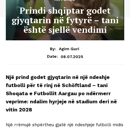
Prindi shqiptar godet
gjyqtarin në fytyrë – tani
është sjellë vendimi
By:
Agim Guri
08.07.2025
Date:
Një prind godet gjyqtarin në një ndeshje
futbolli për të rinj në Schöftland – tani
Shoqata e Futbollit Aargau po ndërmerr
veprime: ndalim hyrjeje në stadium deri në
vitin 2028
Një rrëmujë shpërtheu gjatë një ndeshjeje futbolli midis