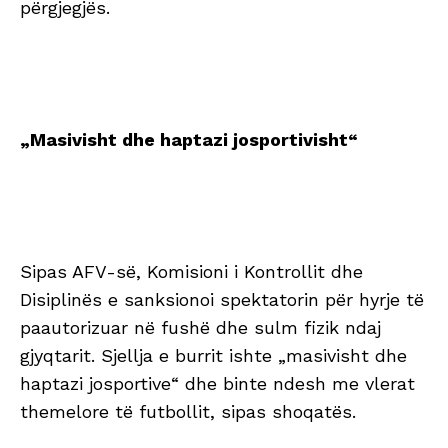
përgjegjës.
„Masivisht dhe haptazi josportivisht“
Sipas AFV-së, Komisioni i Kontrollit dhe
Disiplinës e sanksionoi spektatorin për hyrje të
paautorizuar në fushë dhe sulm fizik ndaj
gjyqtarit. Sjellja e burrit ishte „masivisht dhe
haptazi josportive“ dhe binte ndesh me vlerat
themelore të futbollit, sipas shoqatës.