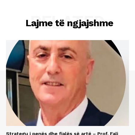
RELATED
Lajme të ngjajshme
Strategu i penës dhe fjalës së artë – Prof. Fali