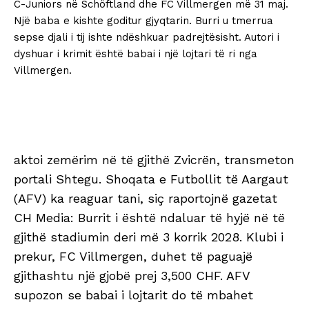
C-Juniors në Schöftland dhe FC Villmergen më 31 maj.
Një baba e kishte goditur gjyqtarin. Burri u tmerrua
sepse djali i tij ishte ndëshkuar padrejtësisht. Autori i
dyshuar i krimit është babai i një lojtari të ri nga
Villmergen.
aktoi zemërim në të gjithë Zvicrën, transmeton
portali Shtegu. Shoqata e Futbollit të Aargaut
(AFV) ka reaguar tani, siç raportojnë gazetat
CH Media: Burrit i është ndaluar të hyjë në të
gjithë stadiumin deri më 3 korrik 2028. Klubi i
prekur, FC Villmergen, duhet të paguajë
gjithashtu një gjobë prej 3,500 CHF. AFV
supozon se babai i lojtarit do të mbahet