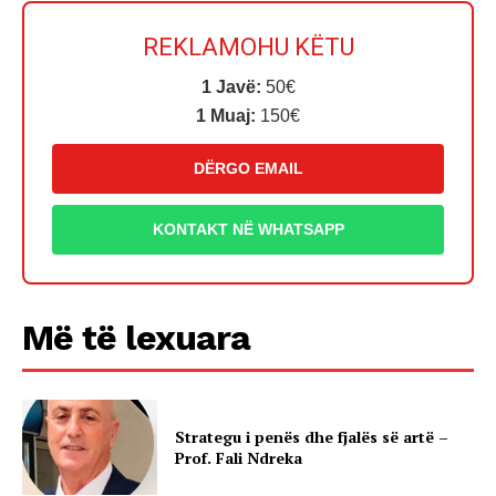
REKLAMOHU KËTU
1 Javë:
50€
1 Muaj:
150€
DËRGO EMAIL
KONTAKT NË WHATSAPP
Më të lexuara
Strategu i penës dhe fjalës së artë –
Prof. Fali Ndreka