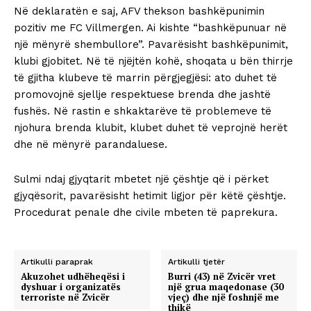
Në deklaratën e saj, AFV thekson bashkëpunimin
pozitiv me FC Villmergen. Ai kishte “bashkëpunuar në
një mënyrë shembullore”. Pavarësisht bashkëpunimit,
klubi gjobitet. Në të njëjtën kohë, shoqata u bën thirrje
të gjitha klubeve të marrin përgjegjësi: ato duhet të
promovojnë sjellje respektuese brenda dhe jashtë
fushës. Në rastin e shkaktarëve të problemeve të
njohura brenda klubit, klubet duhet të veprojnë herët
dhe në mënyrë parandaluese.
Sulmi ndaj gjyqtarit mbetet një çështje që i përket
gjyqësorit, pavarësisht hetimit ligjor për këtë çështje.
Procedurat penale dhe civile mbeten të paprekura.
Artikulli paraprak
Artikulli tjetër
Akuzohet udhëheqësi i
Burri (43) në Zvicër vret
dyshuar i organizatës
një grua maqedonase (30
terroriste në Zvicër
vjeç) dhe një foshnjë me
thikë