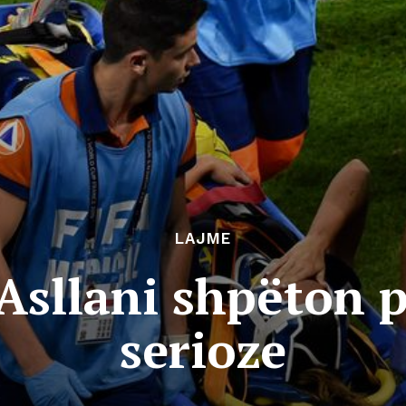
LAJME
Asllani shpëton 
serioze