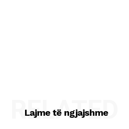
RELATED
Lajme të ngjajshme