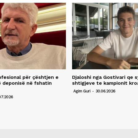
fesional për çështjen e
Djaloshi nga Gostivari qe 
ë deponisë në fshatin
shtigjeve te kampionit kro
Agim Guri
-
30.06.2026
07.2026