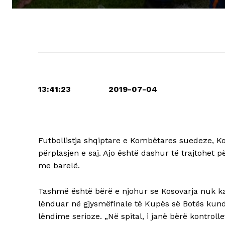
13:41:23 2019-07-04
Futbollistja shqiptare e Kombëtares suedeze, Ko
përplasjen e saj. Ajo është dashur të trajtohet 
me barelë.
Tashmë është bërë e njohur se Kosovarja nuk ka
lënduar në gjysmëfinale të Kupës së Botës kundë
lëndime serioze. „Në spital, i janë bërë kontrol