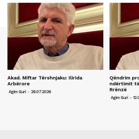
Akad. Miftar Tërshnjaku: Ilirida
Qëndrim pro
Arbërore
ndërtimit t
Rrënzë
Agim Guri
-
28.07.2026
Agim Guri
-
12.