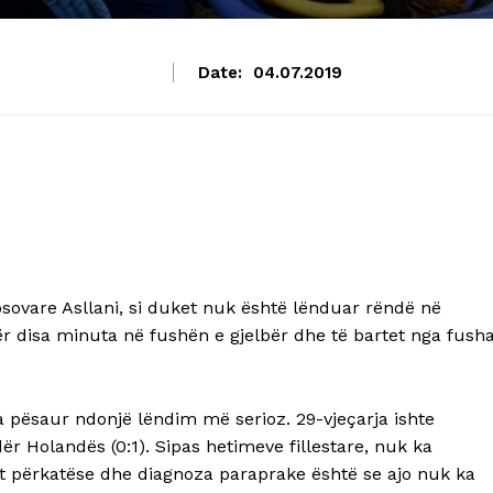
Date:
04.07.2019
sovare Asllani, si duket nuk është lënduar rëndë në
për disa minuta në fushën e gjelbër dhe të bartet nga fush
 pësaur ndonjë lëndim më serioz. 29-vjeçarja ishte
r Holandës (0:1). Sipas hetimeve fillestare, nuk ka
let përkatëse dhe diagnoza paraprake është se ajo nuk ka