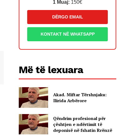
1 Muaj:
150€
DËRGO EMAIL
KONTAKT NË WHATSAPP
Më të lexuara
Akad. Miftar Tërshnjaku:
Ilirida Arbërore
Qëndrim profesional për
çështjen e ndërtimit të
deponisë në fshatin Rrënzë