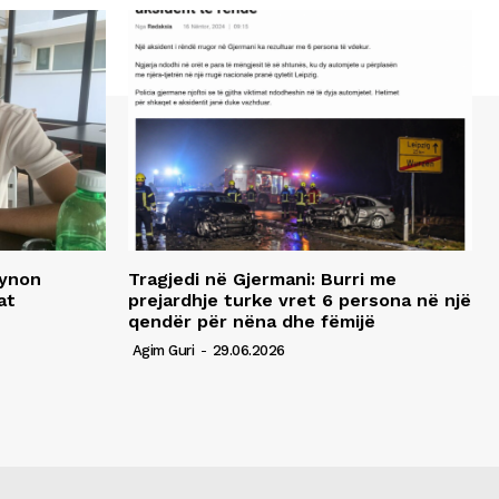
synon
Tragjedi në Gjermani: Burri me
at
prejardhje turke vret 6 persona në një
qendër për nëna dhe fëmijë
Agim Guri
-
29.06.2026