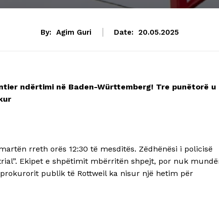
By:
Agim Guri
Date:
20.05.2025
tier ndërtimi në Baden-Württemberg! Tre punëtorë u
kur
martën rreth orës 12:30 të mesditës. Zëdhënësi i policisë
trial”. Ekipet e shpëtimit mbërritën shpejt, por nuk mund
 prokurorit publik të Rottweil ka nisur një hetim për