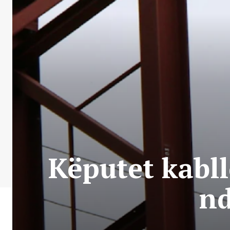
Këputet kabll
nd