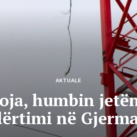
AKTUALE
oja, humbin jetë
ërtimi në Gjerm