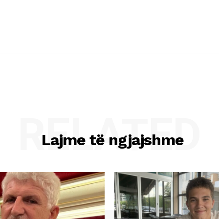
RELATED
Lajme të ngjajshme