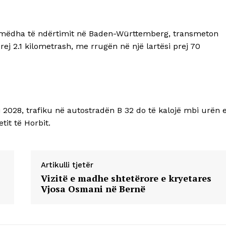
ë mëdha të ndërtimit në Baden-Württemberg, transmeton
prej 2.1 kilometrash, me rrugën në një lartësi prej 70
i 2028, trafiku në autostradën B 32 do të kalojë mbi urën 
tit të Horbit.
Artikulli tjetër
Vizitë e madhe shtetërore e kryetares
Vjosa Osmani në Bernë