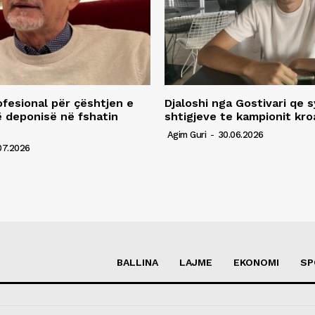
fesional për çështjen e
Djaloshi nga Gostivari qe 
ë deponisë në fshatin
shtigjeve te kampionit kro
Agim Guri
-
30.06.2026
07.2026
BALLINA
LAJME
EKONOMI
SP