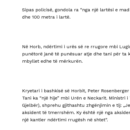
Sipas policisë, gondola ra “nga një lartësi e mad
dhe 100 metra i lartë.
Në Horb, ndërtimi i urës së re rrugore mbi Lugi
punëtorë janë të punësuar atje dhe tani për ta k
mbyllet edhe të mërkurën.
Kryetari i bashkisë së Horbit, Peter Rosenberger 
Tani ka “një hije” mbi Urën e Neckarit. Ministri i
Gjelbër), shprehu gjithashtu zhgënjimin e tij: „J
aksident të tmerrshëm. Ky është një nga akside
një kantier ndërtimi rrugësh në shtet“.