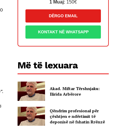
1 Muaj:
150€
40
DËRGO EMAIL
KONTAKT NË WHATSAPP
Më të lexuara
Akad. Miftar Tërshnjaku:
“.
Ilirida Arbërore
ë
Qëndrim profesional për
ë
çështjen e ndërtimit të
deponisë në fshatin Rrënzë