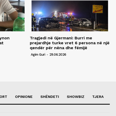
synon
Tragjedi në Gjermani: Burri me
at
prejardhje turke vret 6 persona në një
qendër për nëna dhe fëmijë
Agim Guri
-
29.06.2026
ORT
OPINIONE
SHËNDETI
SHOWBIZ
TJERA