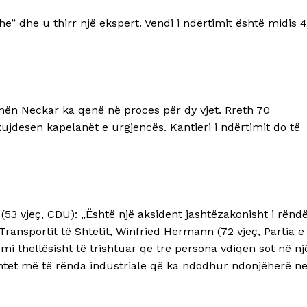
he” dhe u thirr një ekspert. Vendi i ndërtimit është midis 
nën Neckar ka qenë në proces për dy vjet. Rreth 70
ujdesen kapelanët e urgjencës. Kantieri i ndërtimit do të
(53 vjeç, CDU): „Është një aksident jashtëzakonisht i rëndë
 Transportit të Shtetit, Winfried Hermann (72 vjeç, Partia e
emi thellësisht të trishtuar që tre persona vdiqën sot në nj
ntet më të rënda industriale që ka ndodhur ndonjëherë n