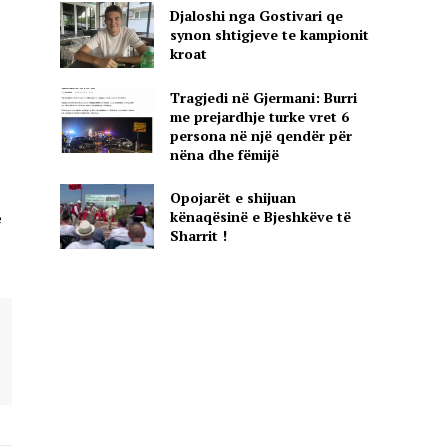
Djaloshi nga Gostivari qe
synon shtigjeve te kampionit
kroat
Tragjedi në Gjermani: Burri
me prejardhje turke vret 6
persona në një qendër për
nëna dhe fëmijë
Opojarët e shijuan
kënaqësinë e Bjeshkëve të
e
Sharrit !