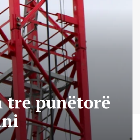
n tre punëtorë
ani