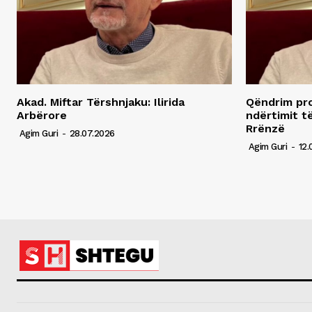
Akad. Miftar Tërshnjaku: Ilirida
Qëndrim pro
Arbërore
ndërtimit t
Rrënzë
Agim Guri
-
28.07.2026
Agim Guri
-
12.