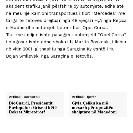
aksident trafiku janë përfshirë dy automjete, edhe atë
në mes një kamioni transportues i tipit “Mercedes” me
targa të Tetovës drejtuar nga 48 vjeçari H,A nga Reçica
e Madhe dhe automjeti tjetër i tipit Opel Corsa.
Tani më i ndjeri ishte pasagjer i automjetit “Opel Corsa”
i plagosur ishte edhe shoku i tij Martin Boskoski, i lindur
në vitin 2001, gjithashtu nga Saraçina.Ky është i riu
Bojan Smilevski nga Saraçina e Tetovës.
Artikulli paraprak
Artikulli tjetër
DioGuardi, Presidentit
Gjyla Çeliku ka një
Pavlopulos: Griseni këtë
mesazh për opozitën
Dekret Mbretëror!
shqiptare në Maqedoni