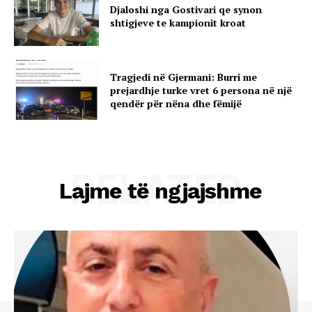
Djaloshi nga Gostivari qe synon
shtigjeve te kampionit kroat
Tragjedi në Gjermani: Burri me
prejardhje turke vret 6 persona në një
qendër për nëna dhe fëmijë
RELATED
Lajme të ngjajshme