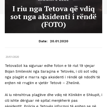
I riu nga Tetova që vdiq
sot nga aksidenti i rëndë
(FOTO)
20.01.2020
Date:
20/01/2020
TetovaSot ka siguruar edhe foton e të riut 19 vjeçar
Bojan Smilevski nga Saraçina e Tetovës, i cili sot vdiq
nga plagët e marra nga aksidenti i rëndë që ndodhi të
enjten në rrugën e vjetër Tetovë – Zhelinë.
Ai iu nënshtrua plagëve dhe vdiq në Klinikën e Shkupit, i
cili ishte dërguar në spital menjëherë pas
aksidentit. Policia e Tetovës informoi të enjten se në