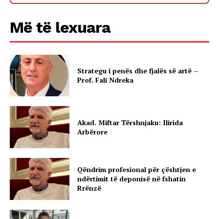
Më të lexuara
Strategu i penës dhe fjalës së artë –
Prof. Fali Ndreka
Akad. Miftar Tërshnjaku: Ilirida
Arbërore
Qëndrim profesional për çështjen e
ndërtimit të deponisë në fshatin
Rrënzë