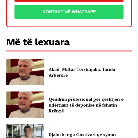
KONTAKT NË WHATSAPP
Më të lexuara
Akad. Miftar Tërshnjaku: Ilirida
Arbërore
Qëndrim profesional për çështjen e
ndërtimit të deponisë në fshatin
Rrënzë
Djaloshi nga Gostivari qe synon