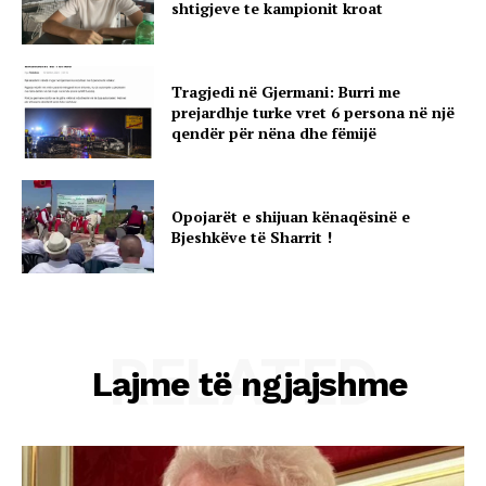
shtigjeve te kampionit kroat
Tragjedi në Gjermani: Burri me
prejardhje turke vret 6 persona në një
qendër për nëna dhe fëmijë
Opojarët e shijuan kënaqësinë e
Bjeshkëve të Sharrit !
RELATED
Lajme të ngjajshme