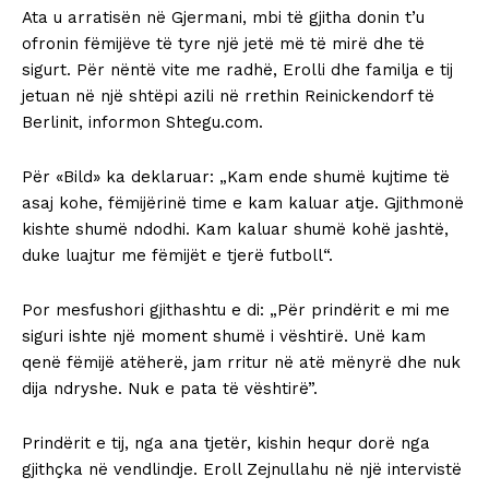
Ata u arratisën në Gjermani, mbi të gjitha donin t’u
ofronin fëmijëve të tyre një jetë më të mirë dhe të
sigurt. Për nëntë vite me radhë, Erolli dhe familja e tij
jetuan në një shtëpi azili në rrethin Reinickendorf të
Berlinit, informon Shtegu.com.
Për «Bild» ka deklaruar: „Kam ende shumë kujtime të
asaj kohe, fëmijërinë time e kam kaluar atje. Gjithmonë
kishte shumë ndodhi. Kam kaluar shumë kohë jashtë,
duke luajtur me fëmijët e tjerë futboll“.
Por mesfushori gjithashtu e di: „Për prindërit e mi me
siguri ishte një moment shumë i vështirë. Unë kam
qenë fëmijë atëherë, jam rritur në atë mënyrë dhe nuk
dija ndryshe. Nuk e pata të vështirë”.
Prindërit e tij, nga ana tjetër, kishin hequr dorë nga
gjithçka në vendlindje. Eroll Zejnullahu në një intervistë