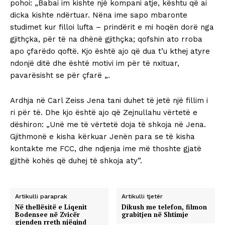
pohoi: „Babai im kishte një kompani atje, kështu që ai
dicka kishte ndërtuar. Nëna ime sapo mbaronte
studimet kur filloi lufta – prindërit e mi hoqën dorë nga
gjithçka, për të na dhënë gjithçka; qofshin ato rroba
apo çfarëdo qoftë. Kjo është ajo që dua t’u kthej atyre
ndonjë ditë dhe është motivi im për të nxituar,
pavarësisht se për çfarë „.
Ardhja në Carl Zeiss Jena tani duhet të jetë një fillim i
ri për të. Dhe kjo është ajo që Zejnullahu vërtetë e
dëshiron: „Unë me të vërtetë doja të shkoja në Jena.
Gjithmonë e kisha kërkuar Jenën para se të kisha
kontakte me FCC, dhe ndjenja ime më thoshte gjatë
gjithë kohës që duhej të shkoja aty”.
Artikulli paraprak
Artikulli tjetër
Në thellësitë e Liqenit
Dikush me telefon, filmon
Bodensee në Zvicër
grabitjen në Shtimje
gjenden rreth njëqind