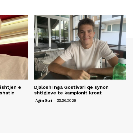
ështjen e
Djaloshi nga Gostivari qe synon
shatin
shtigjeve te kampionit kroat
Agim Guri
-
30.06.2026