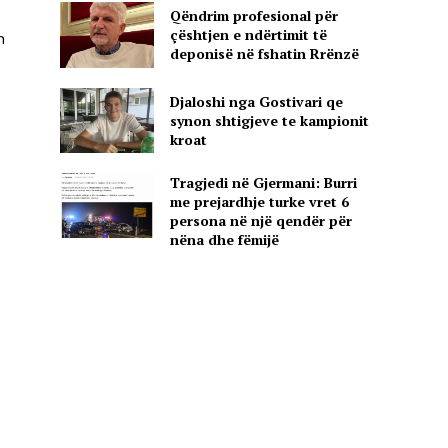
Qëndrim profesional për
çështjen e ndërtimit të
n
deponisë në fshatin Rrënzë
Djaloshi nga Gostivari qe
synon shtigjeve te kampionit
kroat
Tragjedi në Gjermani: Burri
me prejardhje turke vret 6
persona në një qendër për
nëna dhe fëmijë