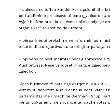
– suksese në luftën kundër korrupsionit dhe krim
përfundimin e proceseve të para gjyqësore kundë
hyjnë hetime pro-aktive, eventualisht ndjekje 
organizuar”, thuhet në dokument.
– përparime të prekshme në reformën administra
të lartë dhe drejtorëve, duke mbajtur parasysh e
– një vendim përfundimtar për ligjshmërinë e zg
Kushtetuese. Nëse vendoset mbajta e zgjedhjeve t
zgjedhor.
Sipas burimeve të para nga qarqet e CDU/CSU 
Vetëm 28 deputetë kishin qenë kundër, katër ab
parlamentar më i madh në Gjermani. Grupi parl
njëjtin dokument me shumicë të madhe votash.