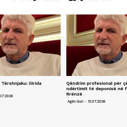
 Tërshnjaku: Ilirida
Qëndrim profesional për ç
ndërtimit të deponisë në f
Rrënzë
07.2026
Agim Guri
-
12.07.2026