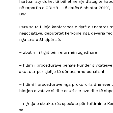
hartuar aty duhet të bëhet në një dialog të hapu
në raportin e ODIHR-it të datës 5 shtator 2019″,
DW.
Para se të fillojë konferenca e dytë e anëtarësimi
negociatave, deputetët kërkojnë nga qeveria fe
nga ana e Shqipërisë:
– zbatimi i ligjit për reformën zgjedhore
– fillim i procedurave penale kundër gjykatësve 
akuzuar për sjellje të dënueshme penalisht.
– fillimi i procedurave nga prokuroria dhe even
blerjen e votave si dhe ecuri serioze dhe të shpe
– ngritja e strukturës speciale për luftimin e K
saj.