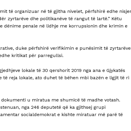
it të organizuar në të gjitha nivelet, përfshirë edhe nisje
r zyrtarëve dhe politikanëve të rangut të lartë.” Këtu
dhe dënime penale në lidhje me korrupsionin dhe krimin e
tive, duke përfshirë verifikimin e punësimit të zyrtarëve
dhe kritikat për parregullsi.
jedhjeve lokale të 30 qershorit 2019 nga ana e Gjykatës
ë reja lokale, ato duhet të bëhen mbi bazën e ligjit të ri
, dokumenti u miratua me shumicë të madhe votash.
stenuan, nga 246 deputetë që ka gjithsej grupi
amentar socialdemokrat e kishte miratuar më parë të