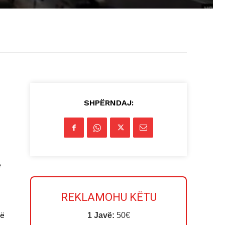
SHPËRNDAJ:
ë
REKLAMOHU KËTU
të
1 Javë:
50€