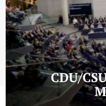
CDU/CSU 
M