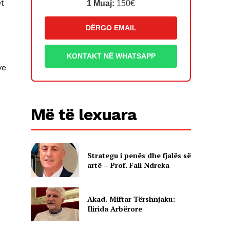
et
1 Muaj:
150€
DËRGO EMAIL
KONTAKT NË WHATSAPP
ve
Më të lexuara
Strategu i penës dhe fjalës së
artë – Prof. Fali Ndreka
Akad. Miftar Tërshnjaku:
Ilirida Arbërore