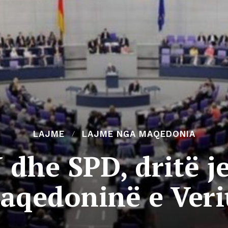
LAJME
LAJME NGA MAQEDONIA
dhe SPD, dritë je
aqedoninë e Veri