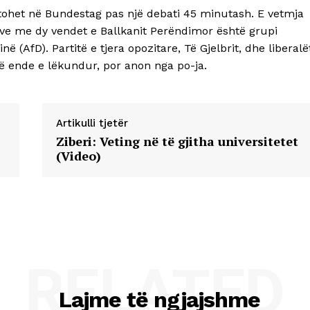
tohet në Bundestag pas një debati 45 minutash. E vetmja
tave me dy vendet e Ballkanit Perëndimor është grupi
 (AfD). Partitë e tjera opozitare, Të Gjelbrit, dhe liberalë
të ende e lëkundur, por anon nga po-ja.
Artikulli tjetër
Ziberi: Veting në të gjitha universitetet
(Video)
RELATED
Lajme të ngjajshme