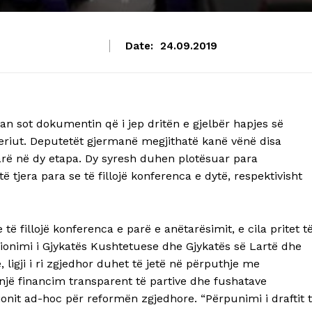
Date:
24.09.2019
sot dokumentin që i jep dritën e gjelbër hapjes së
riut. Deputetët gjermanë megjithatë kanë vënë disa
darë në dy etapa. Dy syresh duhen plotësuar para
 tjera para se të fillojë konferenca e dytë, respektivisht
 fillojë konferenca e parë e anëtarësimit, e cila pritet t
sionimi i Gjykatës Kushtetuese dhe Gjykatës së Lartë dhe
 ligji i ri zgjedhor duhet të jetë në përputhje me
jë financim transparent të partive dhe fushatave
onit ad-hoc për reformën zgjedhore. “Përpunimi i draftit 