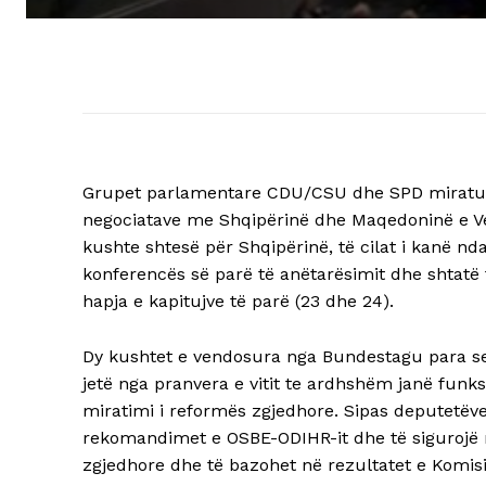
Grupet parlamentare CDU/CSU dhe SPD miratuan 
negociatave me Shqipërinë dhe Maqedoninë e Ve
kushte shtesë për Shqipërinë, të cilat i kanë n
konferencës së parë të anëtarësimit dhe shtatë të
hapja e kapitujve të parë (23 dhe 24).
Dy kushtet e vendosura nga Bundestagu para se të
jetë nga pranvera e vitit te ardhshëm janë funk
miratimi i reformës zgjedhore. Sipas deputetëve,
rekomandimet e OSBE-ODIHR-it dhe të sigurojë n
zgjedhore dhe të bazohet në rezultatet e Komisi