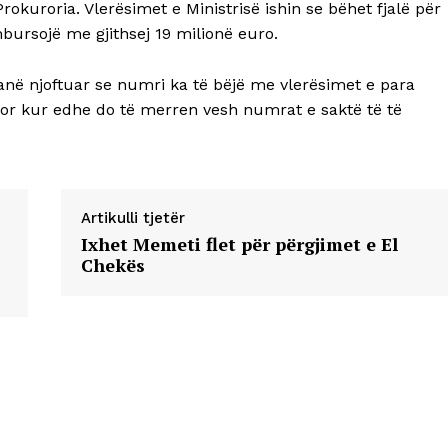
kuroria. Vlerësimet e Ministrisë ishin se bëhet fjalë për
imbursojë me gjithsej 19 milionë euro.
anë njoftuar se numri ka të bëjë me vlerësimet e para
ator kur edhe do të merren vesh numrat e saktë të të
Artikulli tjetër
Ixhet Memeti flet për përgjimet e El
Chekës