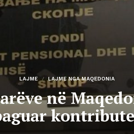
LAJME
LAJME NGA MAQEDONIA
tarëve në Maqedo
paguar kontribute