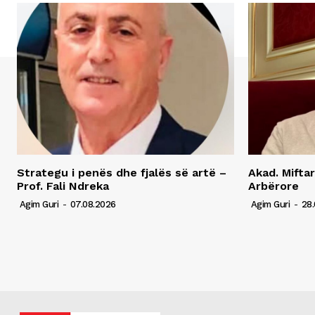
Strategu i penës dhe fjalës së artë –
Akad. Miftar
Prof. Fali Ndreka
Arbërore
Agim Guri
-
07.08.2026
Agim Guri
-
28.