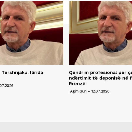
 Tërshnjaku: Ilirida
Qëndrim profesional për ç
ndërtimit të deponisë në f
Rrënzë
07.2026
Agim Guri
-
12.07.2026