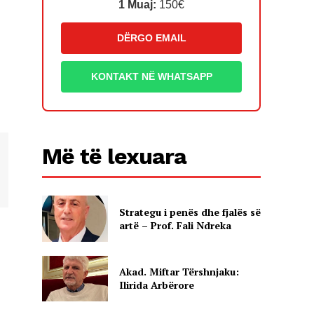
1 Muaj:
150€
DËRGO EMAIL
KONTAKT NË WHATSAPP
Më të lexuara
Strategu i penës dhe fjalës së
artë – Prof. Fali Ndreka
Akad. Miftar Tërshnjaku:
Ilirida Arbërore