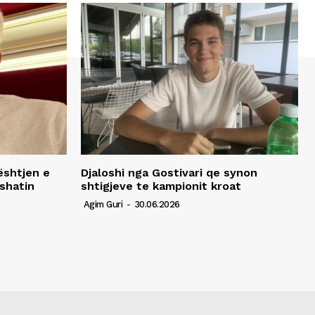
ështjen e
Djaloshi nga Gostivari qe synon
shatin
shtigjeve te kampionit kroat
Agim Guri
-
30.06.2026