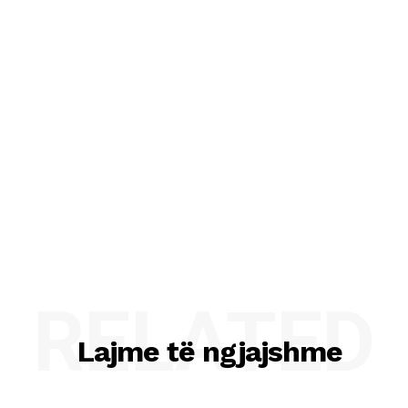
RELATED
Lajme të ngjajshme