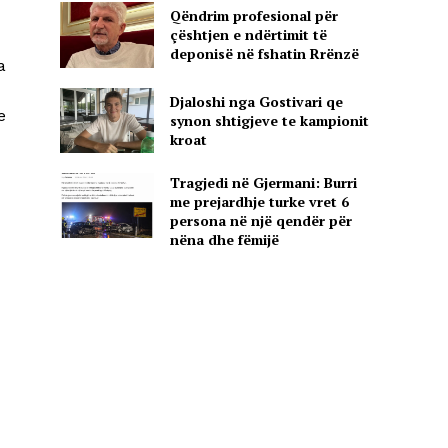
Qëndrim profesional për
çështjen e ndërtimit të
deponisë në fshatin Rrënzë
a
Djaloshi nga Gostivari qe
e
synon shtigjeve te kampionit
kroat
Tragjedi në Gjermani: Burri
me prejardhje turke vret 6
persona në një qendër për
nëna dhe fëmijë