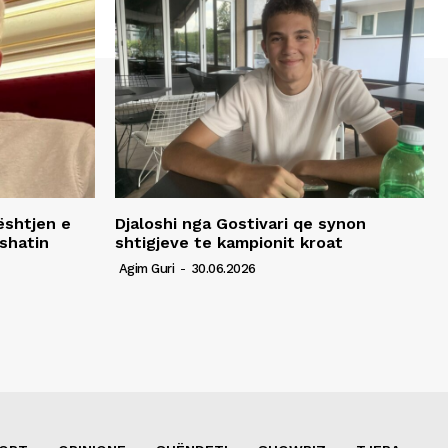
ështjen e
Djaloshi nga Gostivari qe synon
shatin
shtigjeve te kampionit kroat
Agim Guri
-
30.06.2026