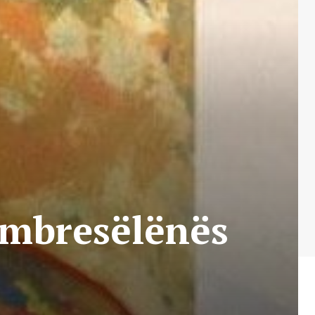
u mbresëlënës