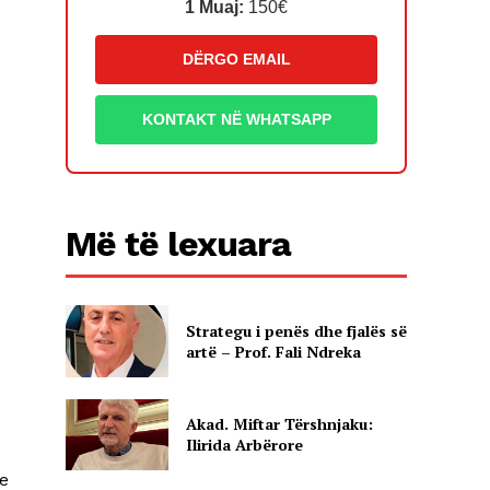
1 Muaj:
150€
DËRGO EMAIL
KONTAKT NË WHATSAPP
Më të lexuara
Strategu i penës dhe fjalës së
artë – Prof. Fali Ndreka
Akad. Miftar Tërshnjaku:
Ilirida Arbërore
se