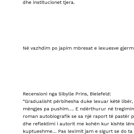
dhe institucionet tjera.
Në vazhdim po japim mbresat e lexuesve gjerman
Recensioni nga Sibylle Prins, Bielefeld:
“Gradualisht përbihesha duke lexuar këtë libër, 
mëngjes pa pushim…. E ndërthurur në tregimin e
roman autobiografik se sa një raport të pastër pë
dhe reflektimi i autorit me kohën kur kishte lënë
kuptueshme… Pas leximit jam e sigurt se do ta le