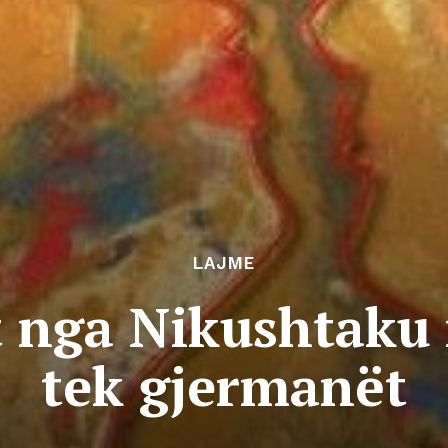
LAJME
it nga Nikushtak
tek gjermanët