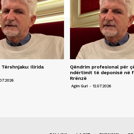
 Tërshnjaku: Ilirida
Qëndrim profesional për ç
ndërtimit të deponisë në f
Rrënzë
07.2026
Agim Guri
-
12.07.2026