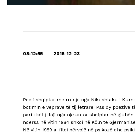
08:12:55 2015-12-23
Poeti shqiptar me rrënjë nga Nikushtaku i Kuman
botimin e veprave të tij letrare. Pas dy poezive 
pari i këtij lloji nga një autor shqiptar në gjuh
ndërsa në vitin 1984 shkoi në Köln të Gjermanisë
Në vitin 1989 ai fitoi përvojë në psikozë dhe psik