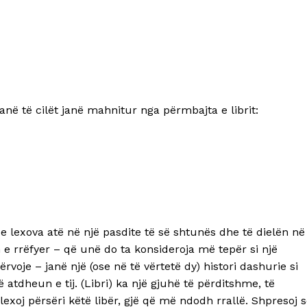
ë të cilët janë mahnitur nga përmbajta e librit:
e lexova atë në një pasdite të së shtunës dhe të dielën në
 rrëfyer – që unë do ta konsideroja më tepër si një
rvoje – janë një (ose në të vërtetë dy) histori dashurie si
 atdheun e tij. (Libri) ka një gjuhë të përditshme, të
xoj përsëri këtë libër, gjë që më ndodh rrallë. Shpresoj 