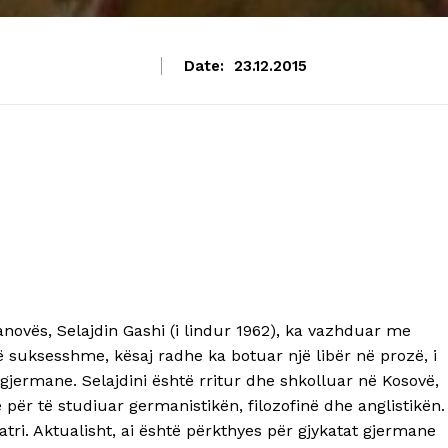
Date:
23.12.2015
ovës, Selajdin Gashi (i lindur 1962), ka vazhduar me
të suksesshme, kësaj radhe ka botuar një libër në prozë, i
ën gjermane. Selajdini është rritur dhe shkolluar në Kosovë,
 për të studiuar germanistikën, filozofinë dhe anglistikën.
iatri. Aktualisht, ai është përkthyes për gjykatat gjermane