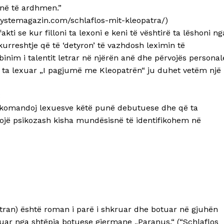
 në të ardhmen.”
/systemagazin.com/schlaflos-mit-kleopatra/)
akti se kur filloni ta lexoni e keni të vështirë ta lëshoni ng
urreshtje që të ‘detyron’ të vazhdosh leximin të
nim i talentit letrar në njërën anë dhe përvojës personal
Për ta lexuar „I pagjumë me Kleopatrën“ ju duhet vetëm një
:
rekomandoj lexuesve këtë punë debutuese dhe që ta
ërvojë psikozash kisha mundësisnë të identifikohem në
tran) është roman i parë i shkruar dhe botuar në gjuhën
tuar nga shtëpia botuese gjermane „Paranus.“ (“Schlaflos