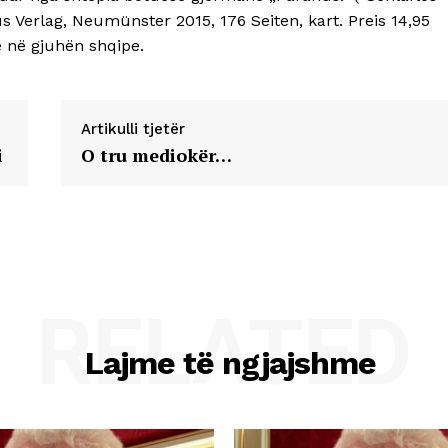
 Verlag, Neumünster 2015, 176 Seiten, kart. Preis 14,95
he në gjuhën shqipe.
Artikulli tjetër
i
O tru mediokër…
RELATED
Lajme të ngjajshme