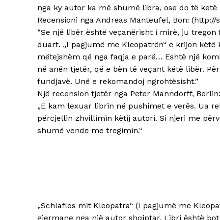
nga ky autor ka më shumë libra, ose do të ketë
Recensioni nga Andreas Manteufel, Bon: (http:/
“Se një libër është veçanërisht i mirë, ju tregon f
duart. „I pagjumë me Kleopatrën“ e krijon këtë k
mëtejshëm që nga faqja e parë… Eshtë një kombi
në anën tjetër, që e bën të veçant këtë libër. 
fundjavë. Unë e rekomandoj ngrohtësisht.”
Një recension tjetër nga Peter Manndorff, Berlin
„E kam lexuar librin në pushimet e verës. Ua 
përcjellin zhvillimin këtij autori. Si njeri me p
shumë vende me tregimin.“
„Schlaflos mit Kleopatra“ (I pagjumë me Kleopa
gjermane nga një autor shqiptar. Libri është bo