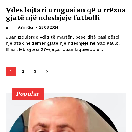
Vdes lojtari uruguaian që u rrëzua
gjatë një ndeshjeje futbolli
Agim Guri
-
28.08.2024
ALL
Juan Izquierdo vdiq të martën, pesë ditë pasi pësoi
një atak në zemër gjatë një ndeshjeje në Sao Paulo,
Brazil Mbrojtësi 27-vjeçar Juan Izquierdo u...
1
2
3
Popular