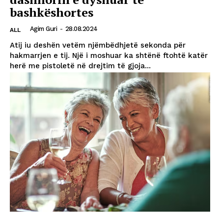
bashkëshortes
Agim Guri
-
28.08.2024
ALL
Atij iu deshën vetëm njëmbëdhjetë sekonda për
hakmarrjen e tij. Një i moshuar ka shtënë ftohtë katër
herë me pistoletë në drejtim të gjoja...