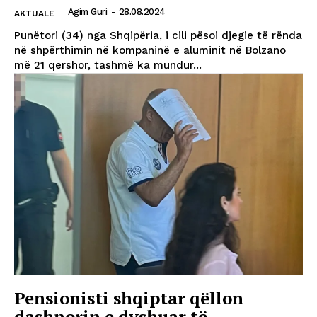
Agim Guri
-
28.08.2024
AKTUALE
Punëtori (34) nga Shqipëria, i cili pësoi djegie të rënda
në shpërthimin në kompaninë e aluminit në Bolzano
më 21 qershor, tashmë ka mundur...
Pensionisti shqiptar qëllon
dashnorin e dyshuar të