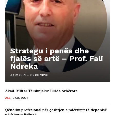
Strategu i penës dhe
fjalës së artë – Prof. Fali
Ndreka
Agim Guri
-
07.08.2026
Akad. Miftar Tërshnjaku: Ilirida Arbërore
ALL
28.07.2026
Qëndrim profesional për çështjen e ndërtimit të deponisë
në fshatin Rrënzë